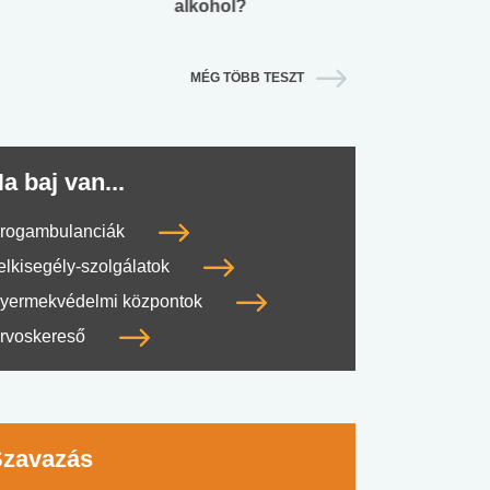
alkohol?
lábnyomod?
MÉG TÖBB TESZT
a baj van...
rogambulanciák
elkisegély-szolgálatok
yermekvédelmi központok
rvoskereső
Szavazás