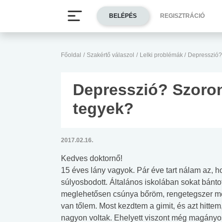
BELÉPÉS
REGISZTRÁCIÓ
Főoldal
/
Szakértő válaszol
/
Lelki problémák
/
Depresszió?
Depresszió? Szoron
tegyek?
2017.02.16.
Kedves doktornő!
15 éves lány vagyok. Pár éve tart nálam az, ho
súlyosbodott. Általános iskolában sokat bántot
meglehetősen csúnya bőröm, rengetegszer m
van tőlem. Most kezdtem a gimit, és azt hitte
nagyon voltak. Ehelyett viszont még magányosa