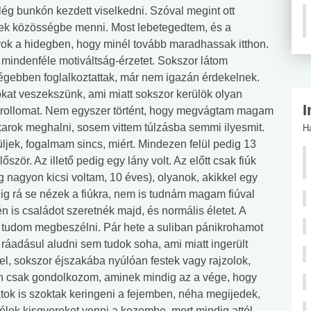
elég bunkón kezdett viselkedni. Szóval megint ott
ek közösségbe menni. Most lebetegedtem, és a
ok a hidegben, hogy minél tovább maradhassak itthon.
em mindenféle motiváltság-érzetet. Sokszor látom
régebben foglalkoztattak, már nem igazán érdekelnek.
okat veszekszünk, ami miatt sokszor kerülök olyan
I
trollomat. Nem egyszer történt, hogy megvágtam magam
karok meghalni, sosem vittem túlzásba semmi ilyesmit.
H
ljek, fogalmam sincs, miért. Mindezen felül pedig 13
ör. Az illető pedig egy lány volt. Az előtt csak fiúk
még nagyon kicsi voltam, 10 éves), olyanok, akikkel egy
dig rá se nézek a fiúkra, nem is tudnám magam fiúval
én is családot szeretnék majd, és normális életet. A
 tudom megbeszélni. Pár hete a suliban pánikrohamot
áadásul aludni sem tudok soha, ami miatt ingerült
l, sokszor éjszakába nyúlóan festek vagy rajzolok,
en csak gondolkozom, aminek mindig az a vége, hogy
k is szoktak keringeni a fejemben, néha megijedek,
élek kisgyereket venni a kezembe, mert mindig attól