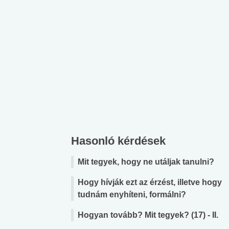
Hasonló kérdések
Mit tegyek, hogy ne utáljak tanulni?
Hogy hívják ezt az érzést, illetve hogy
tudnám enyhíteni, formálni?
 alkohol
#Zöldövezet
#Betegségek
Hogyan tovább? Mit tegyek? (17) - II.
lent az
Mekkora az ökológiai
Elsősegély