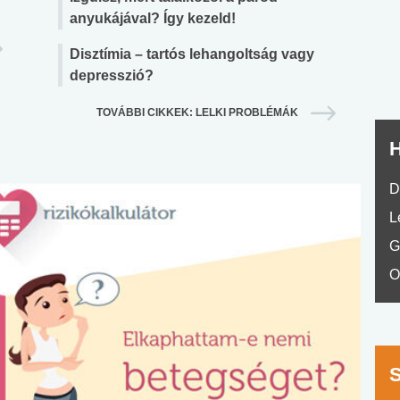
nyelvvizsga teszt -
teszt
anyukájával? Így kezeld!
No.42
Disztímia – tartós lehangoltság vagy
depresszió?
TOVÁBBI CIKKEK: LELKI PROBLÉMÁK
H
D
L
G
O