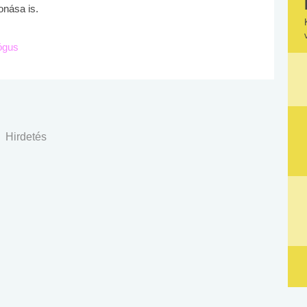
onása is.
lógus
Hirdetés