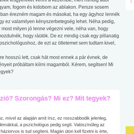
 agyam, fogom és kidobom az ablakon. Persze sosem
gban érezném magam és másokat, ha egy ágyhoz lennék
 hogy ez valamilyen kényszerbetegség lehet. Néha pedig,
y most milyen jó lenne végezni vele, néha van, hogy
mozdulnék, hogy ráütök. De ez mindig csak egy pillanatig
szichológushoz, de ezt az ötletemet sem tudtam kivel,
 hosszú lett, csak hát most ennek a pár évnek, de
nyeit próbáltam kiírni magamból. Kérem, segítsen! Mi
tegyek?
zió? Szorongás? Mi ez? Mit tegyek?
, mivel az alapján amit írsz, ez rosszabbodik jelenleg,
émákkal, a pszichológus pedig segít. Valószínűleg az
háziorvos is tud segíteni. Magán úton kell fizetni is érte,