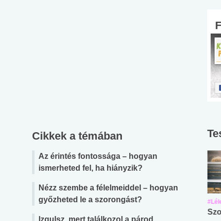
Te
Cikkek a témában
Az érintés fontossága – hogyan
ismerheted fel, ha hiányzik?
Nézz szembe a félelmeiddel – hogyan
győzheted le a szorongást?
#Suli, munka
#Suli, munka
#Lél
Angol középfokú
Internet-függőség
Szo
Izgulsz, mert találkozol a párod