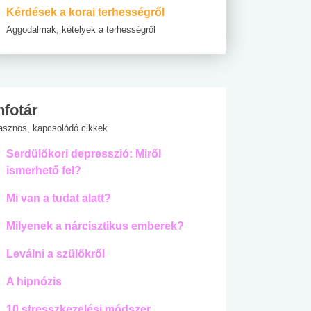
Kérdések a korai terhességről
Aggodalmak, kételyek a terhességről
nfotár
asznos, kapcsolódó cikkek
Serdülőkori depresszió: Miről
ismerhető fel?
Mi van a tudat alatt?
Milyenek a nárcisztikus emberek?
Leválni a szülőkről
A hipnózis
10 stresszkezelési módszer