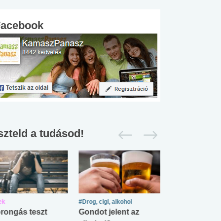
Facebook
szteld a tudásod!
ek
#Drog, cigi, alkohol
#Zöldövezet
rongás teszt
Gondot jelent az
Mekkora az ö