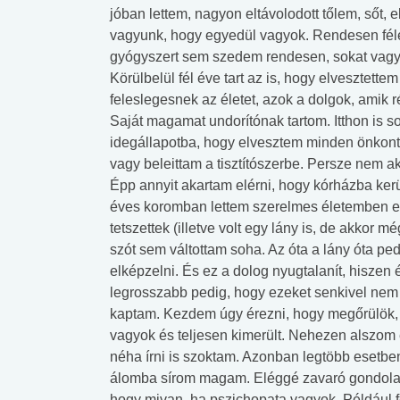
jóban lettem, nagyon eltávolodott tőlem, sőt, 
vagyunk, hogy egyedül vagyok. Rendesen fél
gyógyszert sem szedem rendesen, sokat vagy
Körülbelül fél éve tart az is, hogy elvesztett
feleslegesnek az életet, azok a dolgok, amik 
Saját magamat undorítónak tartom. Itthon is s
idegállapotba, hogy elvesztem minden önkon
vagy beleittam a tisztítószerbe. Persze nem a
Épp annyit akartam elérni, hogy kórházba kerü
éves koromban lettem szerelmes életemben elősz
tetszettek (illetve volt egy lány is, de akkor 
szót sem váltottam soha. Az óta a lány óta pe
elképzelni. És ez a dolog nyugtalanít, hiszen 
legrosszabb pedig, hogy ezeket senkivel nem
kaptam. Kezdem úgy érezni, hogy megőrülök, r
vagyok és teljesen kimerült. Nehezen alszom e
néha írni is szoktam. Azonban legtöbb esetb
álomba sírom magam. Eléggé zavaró gondolato
hogy mivan, ha pszichopata vagyok. Például f