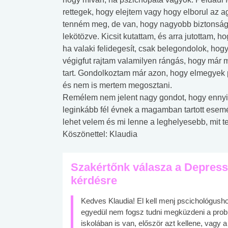
rettegek, hogy elejtem vagy hogy elborul az
tenném meg, de van, hogy nagyobb biztonsá
lekötözve. Kicsit kutattam, és arra jutottam,
ha valaki felidegesít, csak belegondolok, hog
végigfut rajtam valamilyen rángás, hogy már 
tart. Gondolkoztam már azon, hogy elmegyek p
és nem is mertem megosztani.
Remélem nem jelent nagy gondot, hogy ennyire
leginkább fél évnek a magamban tartott esemé
lehet velem és mi lenne a leghelyesebb, mit 
Köszönettel: Klaudia
Szakértőnk válasza a Depress
kérdésre
Kedves Klaudia! El kell menj pscichológushoz
egyedül nem fogsz tudni megküzdeni a probl
iskolában is van, először azt kellene, vagy a 