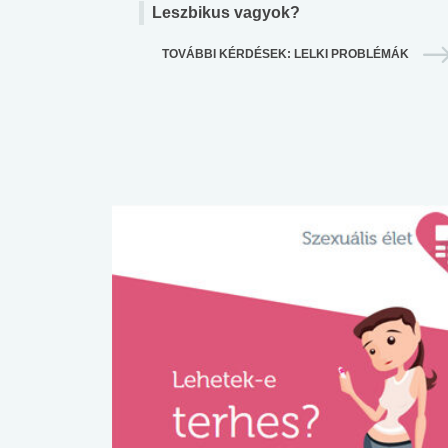
lábnyomod?
tudásteszt
Leszbikus vagyok?
TOVÁBBI KÉRDÉSEK: LELKI PROBLÉMÁK