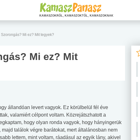
KAMASZOKRÓL, KAMASZOKTÓL, KAMASZOKNAK
 Szorongás? Mi ez? Mit tegyek?
gás? Mi ez? Mit
gy állandóan levert vagyok. Ez körülbelül fél éve
tak, valamiért célpont voltam. Közrejátszhatott a
egkaptam, hogy olyan ronda vagyok, hogy hányingerük
m, majd találok végre barátokat, mert általánosban nem
bb lettem, mint voltam, ráadásul az egyik lány, akivel