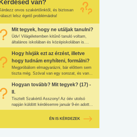
Kérdésed van?
Kérdezz orvos szakértőinktől, és biztosan
választ lelsz égető problémáidra!
Mit tegyek, hogy ne utáljak tanulni?
Üdv! Világéletemben kitűnő tanuló voltam,
általános iskolában és középiskolában is....
Hogy hívják ezt az érzést, illetve
hogy tudnám enyhíteni, formálni?
Megpróbálom elmagyarázni, bár előttem sem
tiszta még. Szóval van egy sorozat, és van...
Hogyan tovább? Mit tegyek? (17) -
II.
Tisztelt Szakértő Asszony! Az óév utolsó
napján küldött kérdésemre január 9-én adott...
ÉN IS KÉRDEZEK