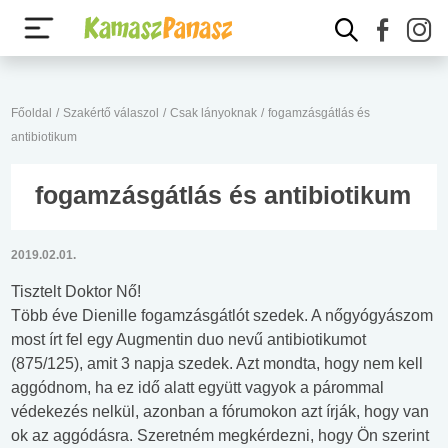
Főoldal
/
Szakértő válaszol
/
Csak lányoknak
/
fogamzásgátlás és
antibiotikum
fogamzásgátlás és antibiotikum
2019.02.01.
Tisztelt Doktor Nő!
Több éve Dienille fogamzásgátlót szedek. A nőgyógyászom
most írt fel egy Augmentin duo nevű antibiotikumot
(875/125), amit 3 napja szedek. Azt mondta, hogy nem kell
aggódnom, ha ez idő alatt együtt vagyok a párommal
védekezés nelkül, azonban a fórumokon azt írják, hogy van
ok az aggódásra. Szeretném megkérdezni, hogy Ön szerint