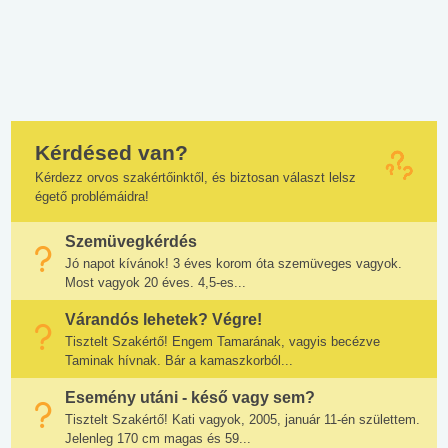
Kérdésed van?
Kérdezz orvos szakértőinktől, és biztosan választ lelsz
égető problémáidra!
Szemüvegkérdés
Jó napot kívánok! 3 éves korom óta szemüveges vagyok.
Most vagyok 20 éves. 4,5-es...
Várandós lehetek? Végre!
Tisztelt Szakértő! Engem Tamarának, vagyis becézve
Taminak hívnak. Bár a kamaszkorból...
Esemény utáni - késő vagy sem?
Tisztelt Szakértő! Kati vagyok, 2005, január 11-én születtem.
Jelenleg 170 cm magas és 59...