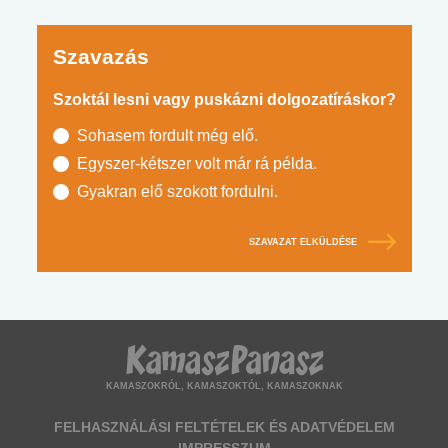
Szavazás
Szoktál lesni vagy puskázni dolgozatíráskor?
Sohasem fordult még elő.
Egyszer-kétszer volt már rá példa.
Gyakran elő szokott fordulni.
SZAVAZAT ELKÜLDÉSE
KAMASZOKRÓL, KAMASZOKTÓL, KAMASZOKNAK
FELHASZNÁLÁSI FELTÉTELEK ÉS ADATVÉDELEM