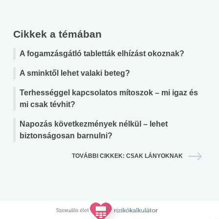
Cikkek a témában
A fogamzásgátló tabletták elhízást okoznak?
A sminktől lehet valaki beteg?
Terhességgel kapcsolatos mítoszok – mi igaz és
mi csak tévhit?
Napozás következmények nélkül – lehet
biztonságosan barnulni?
TOVÁBBI CIKKEK: CSAK LÁNYOKNAK