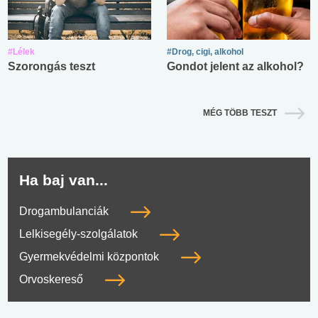
#Lélek
#Drog, cigi, alkohol
Szorongás teszt
Gondot jelent az alkohol?
MÉG TÖBB TESZT
Ha baj van...
Drogambulanciák
Lelkisegély-szolgálatok
Gyermekvédelmi központok
Orvoskereső