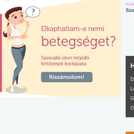
#Suli, munka
#Suli, munka
#Lél
Angol középfokú
Internet-függőség
Szo
nyelvvizsga teszt -
teszt
No.42
H
D
L
G
O