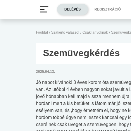
BELÉPÉS
REGISZTRÁCIÓ
Főoldal
/
Szakértő válaszol
/
Csak lányoknak
/
Szemüvegké
Szemüvegkérdés
2025.04.13.
Jó napot kívánok! 3 éves korom óta szemüve
van. Az utóbbi 4 évben nagyon sokat javult a 
jövő hónapban kell majd vissza mennem újr
hordani mert a kis betüket is látom már jól sz
esélyem van, és ,hogy érhetném el, hogy ne 
hordom többé úgye nem leszek kancsal egy 
cserélnek csak üveget a szemüvegben, hogy t