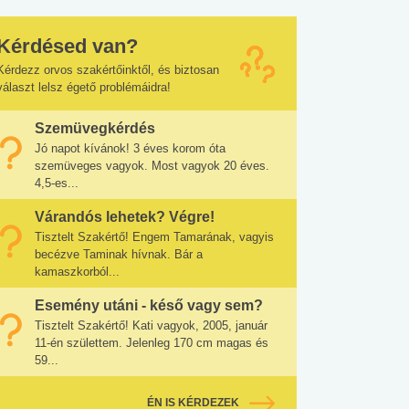
Kérdésed van?
Kérdezz orvos szakértőinktől, és biztosan
választ lelsz égető problémáidra!
Szemüvegkérdés
Jó napot kívánok! 3 éves korom óta
szemüveges vagyok. Most vagyok 20 éves.
4,5-es...
Várandós lehetek? Végre!
Tisztelt Szakértő! Engem Tamarának, vagyis
becézve Taminak hívnak. Bár a
kamaszkorból...
Esemény utáni - késő vagy sem?
Tisztelt Szakértő! Kati vagyok, 2005, január
11-én születtem. Jelenleg 170 cm magas és
59...
ÉN IS KÉRDEZEK