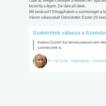
csak az üveget cseréljék a keretet ne? Igazá
kicsit fáj a fejem. De látni jól látok.
Mit tanácsol? Elhagyhatom a szemüveget a le
Várom válaszukat! Üdvözlettel: Eszter 20 éves
Szakértőnk válasza a Szemüv
Kedves Eszter! Ezt természetesen nem leh
szemésznek is.
Dr. Ujj Zsófia - belgyógyász, hemato