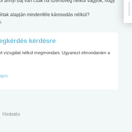
ból annyi baj van csak ha szemüveg nélkül vagyok, hogy
írtak alapján mindenféle károsodás nélkül?
.
egkérdés kérdésre
et vizsgálat nélkül megmondani. Ugyanezt elmondanám a
lógus
Hirdetés