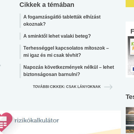
Cikkek a témában
A fogamzásgátló tabletták elhízást
okoznak?
A sminktől lehet valaki beteg?
Terhességgel kapcsolatos mítoszok –
mi igaz és mi csak tévhit?
Napozás következmények nélkül – lehet
biztonságosan barnulni?
TOVÁBBI CIKKEK: CSAK LÁNYOKNAK
Te