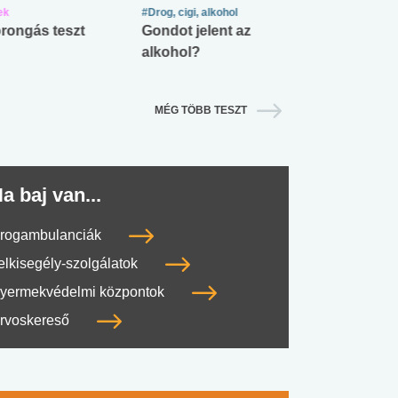
ek
#Drog, cigi, alkohol
#Zöldövezet
rongás teszt
Gondot jelent az
Mekkora az ö
alkohol?
lábnyomod?
MÉG TÖBB TESZT
a baj van...
rogambulanciák
elkisegély-szolgálatok
yermekvédelmi központok
rvoskereső