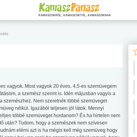
KAMASZOKRÓL, KAMASZOKTÓL, KAMASZOKNAK
rdés
ges vagyok. Most vagyok 20 éves. 4,5-es szemüvegem
látásom, a szemész szerint is. Idén májusban vagyis a
a a szemészhez. Nem szeretnék többé szemüveget
emüveg nélkül. Igazából teljesen jól látok. Mennyi
kelljen többé szemüveget hordanom? És ha hirtelen nem
idő után? Tudom, hogy a szemészek nem szívesen
udnám elérni azt is ha mégis kell még szemüveg hogy