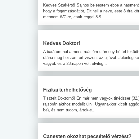
Kedves Szakértő! Sajnos beleestem ebbe a hasmenő
hogy a fogamzásgátlót, Ditinell a neve, este 8 óra kö
mennem WC-re, csak reggel 8-9...
Kedves Doktor!
A barátommal a menstruációm után egy héttel feküdt
utána még hozzám ért viszont az ujjával. Jelenleg k
vagyok és a 28.napon volt elvileg...
Fizikai terhelhetőség
Tisztelt Doktornő! Én már nem vagyok tinédzser (32.
rajzórán akthoz modellt ülni. Ugyanakkor kicsit aggód
be), és nem tudom, ártok-e...
Canesten okozhat pecsételő vérzést?