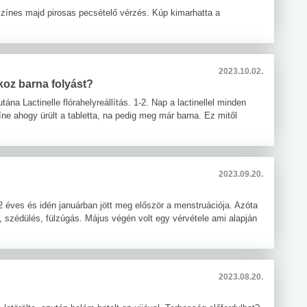
aszínes majd pirosas pecsételő vérzés. Kúp kimarhatta a
2023.10.02.
okoz barna folyást?
na Lactinelle flórahelyreállítás. 1-2. Nap a lactinellel minden
zíne ahogy ürült a tabletta, na pedig meg már barna. Ez mitől
2023.09.20.
2 éves és idén januárban jött meg először a menstruációja. Azóta
, szédülés, fülzúgás. Május végén volt egy vérvétele ami alapján
2023.08.20.