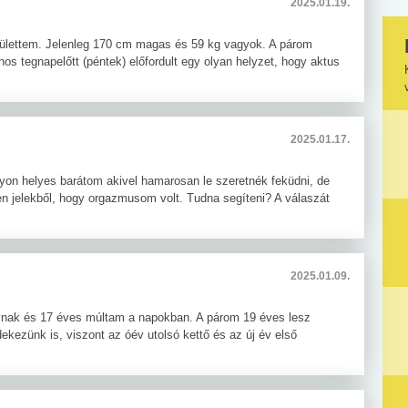
2025.01.19.
születtem. Jelenleg 170 cm magas és 59 kg vagyok. A párom
os tegnapelőtt (péntek) előfordult egy olyan helyzet, hogy aktus
2025.01.17.
on helyes barátom akivel hamarosan le szeretnék feküdni, de
 jelekből, hogy orgazmusom volt. Tudna segíteni? A válaszát
2025.01.09.
hívnak és 17 éves múltam a napokban. A párom 19 éves lesz
ekezünk is, viszont az óév utolsó kettő és az új év első