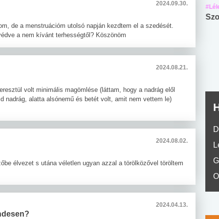
2024.09.30.
#Suli, munka
#Suli, munka
#Lél
Angol középfokú
Internet-függőség
Szo
lom, de a menstruációm utolsó napján kezdtem el a szedését.
nyelvvizsga teszt -
teszt
 védve a nem kívánt terhességtől? Köszönöm
No.42
2024.08.21.
esztül volt minimális magömlése (láttam, hogy a nadrág elől
id nadrág, alatta alsónemű és betét volt, amit nem vettem le)
H
D
2024.08.02.
L
G
be élvezet s utána véletlen ugyan azzal a törölközővel töröltem
O
2024.04.13.
endesen?