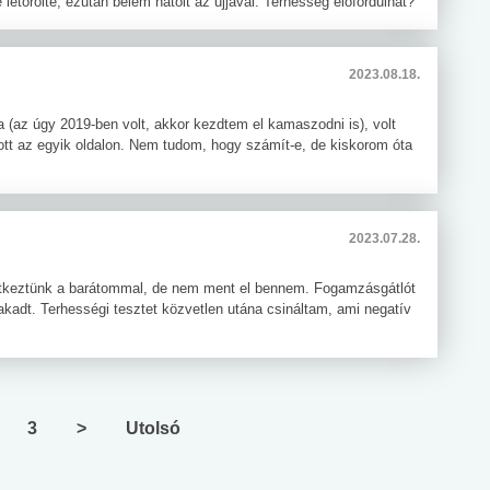
 letörölte, ezután belém hatolt az ujjával. Terhesség előfordulhat?
2023.08.18.
 (az úgy 2019-ben volt, akkor kezdtem el kamaszodni is), volt
tt az egyik oldalon. Nem tudom, hogy számít-e, de kiskorom óta
2023.07.28.
retkeztünk a barátommal, de nem ment el bennem. Fogamzásgátlót
kadt. Terhességi tesztet közvetlen utána csináltam, ami negatív
3
>
Utolsó