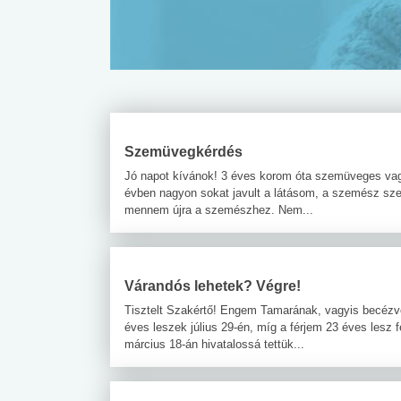
Szemüvegkérdés
Jó napot kívánok! 3 éves korom óta szemüveges va
évben nagyon sokat javult a látásom, a szemész szer
mennem újra a szemészhez. Nem...
Várandós lehetek? Végre!
Tisztelt Szakértő! Engem Tamarának, vagyis becézv
éves leszek július 29-én, míg a férjem 23 éves lesz
március 18-án hivatalossá tettük...