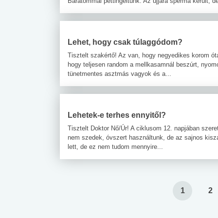
Barátommal pettingeltünk. Az ujjára sperma került, de
Lehet, hogy csak túlaggódom?
Tisztelt szakértő! Az van, hogy negyedikes korom óta
hogy teljesen random a mellkasamnál beszúrt, nyomo
tünetmentes asztmás vagyok és a...
Lehetek-e terhes ennyitől?
Tisztelt Doktor Nő/Úr! A ciklusom 12. napjában sze
nem szedek, óvszert használtunk, de az sajnos kisza
lett, de ez nem tudom mennyire...
1
2