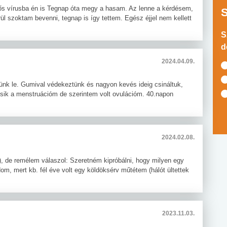
s vírusba én is Tegnap óta megy a hasam. Az lenne a kérdésem,
rül szoktam bevenni, tegnap is így tettem. Egész éjjel nem kellett
S
d
2024.04.09.
ünk le. Gumival védekeztünk és nagyon kevés ideig csináltuk,
ésik a menstruációm de szerintem volt ovulációm. 40.napon
2024.02.08.
), de remélem válaszol: Szeretném kipróbálni, hogy milyen egy
om, mert kb. fél éve volt egy köldöksérv műtétem (hálót ültettek
2023.11.03.