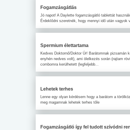
 alkohol
#Zöldövezet
#Betegségek
Fogamzásgátlás
lent az
Mekkora az ökológiai
Elsősegély
Jó napot! A Daylette fogamzásgátló tablettát haszná
lábnyomod?
tudásteszt
Érdeklődni szeretnék, hogy mennyi idő után vagyok
Spermium élettartama
Kedves Doktornő/Doktor Úr! Barátomnak pizsamán ker
enyhén nedves volt), ami ölelkezés során (rajtam röv
combomra kerülhetett (legfeljebb...
Lehetek terhes
Lenne egy olyan kérdésem hogy a barátom a törölköző
meg magamnak lehetek terhes tőle
Fogamzásgátló így fel tudott szívódni r