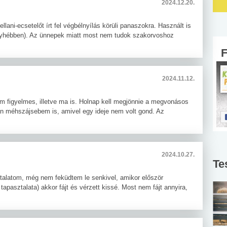
2024.12.20.
ni-ecsetelőt írt fel végbélnyílás körüli panaszokra. Használt is
 enyhébben). Az ünnepek miatt most nem tudok szakorvoshoz
2024.11.12.
em figyelmes, illetve ma is. Holnap kell megjönnie a megvonásos
n méhszájsebem is, amivel egy ideje nem volt gond. Az
2024.10.27.
Te
talatom, még nem feküdtem le senkivel, amikor először
apasztalata) akkor fájt és vérzett kissé. Most nem fájt annyira,