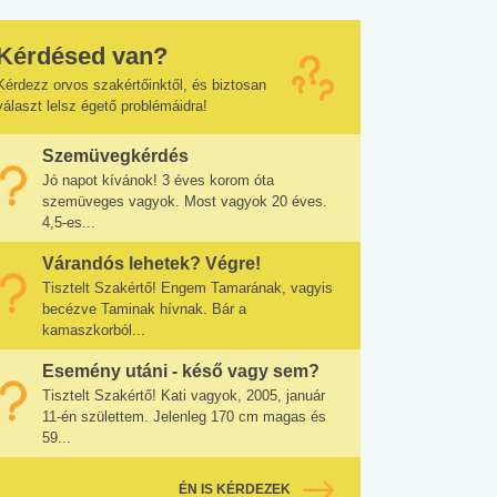
Kérdésed van?
Kérdezz orvos szakértőinktől, és biztosan
választ lelsz égető problémáidra!
Szemüvegkérdés
Jó napot kívánok! 3 éves korom óta
szemüveges vagyok. Most vagyok 20 éves.
4,5-es...
Várandós lehetek? Végre!
Tisztelt Szakértő! Engem Tamarának, vagyis
becézve Taminak hívnak. Bár a
kamaszkorból...
Esemény utáni - késő vagy sem?
Tisztelt Szakértő! Kati vagyok, 2005, január
11-én születtem. Jelenleg 170 cm magas és
59...
ÉN IS KÉRDEZEK