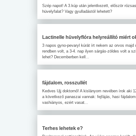
Szép napot! A 3.kúp után jelentkezett, először rózs
hüvelyfalat? Vagy gyulladástól lehetett?
Lactinelle hüvelyflóra helyreállító miért 
3 napos gyno-pevaryl kúrát írt nekem az orvos majd utá
rendben volt, a 3-4. nap ilyen sárgás-zöldes volt a s
lehet? Decemberben kell...
fájdalom, rosszullét
Kedves Ujj doktornő! A kislányom nevében írok aki 1
a következő panaszai vannak: fejfájás, hasi fájdalom
vashiányos, ezért vasat...
Terhes lehetek e?