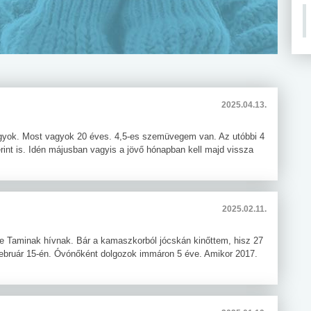
2025.04.13.
gyok. Most vagyok 20 éves. 4,5-es szemüvegem van. Az utóbbi 4
int is. Idén májusban vagyis a jövő hónapban kell majd vissza
2025.02.11.
e Taminak hívnak. Bár a kamaszkorból jócskán kinőttem, hisz 27
 február 15-én. Óvónőként dolgozok immáron 5 éve. Amikor 2017.