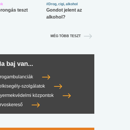
ek
#Drog, cigi, alkohol
#Zöldövezet
rongás teszt
Gondot jelent az
Mekkora az ö
alkohol?
lábnyomod?
MÉG TÖBB TESZT
a baj van...
rogambulanciák
elkisegély-szolgálatok
yermekvédelmi központok
rvoskereső