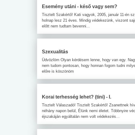
Esemény utáni - késő vagy sem?
Tisztelt Szakértő! Kati vagyok, 2005, január 11-én 
holnap lesz 21 éves. Mindig védekezünk, viszont sajn
előtt nem tudtam bevenni...
Szexualitás
Üdvözlöm Olyan kérdésem lenne, hogy van egy. Nagy
nem tudom pontosan, hogy honnan fogom tudni milyen
előre is köszönöm
Korai terhesség lehet? (tini) - I.
Tisztelt Válaszadó! Tisztelt Szakértő! Zsanettnek 
néhány napon belül, Élünk nemi életet. Többnyire véd
éjszakáján egyáltalán nem volt védekezés...