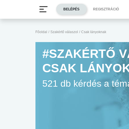
BELÉPÉS
REGISZTRÁCIÓ
Főoldal
/
Szakértő válaszol
/
Csak lányoknak
#SZAKÉRTŐ V
CSAK LÁNYO
521 db kérdés a té