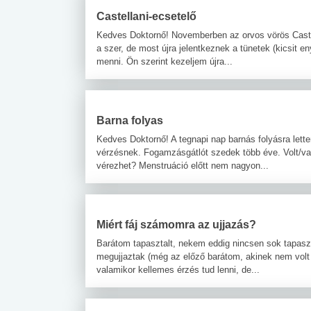
Castellani-ecsetelő
Kedves Doktornő! Novemberben az orvos vörös Castella
a szer, de most újra jelentkeznek a tünetek (kicsit
menni. Ön szerint kezeljem újra...
Barna folyas
Kedves Doktornő! A tegnapi nap barnás folyásra lett
vérzésnek. Fogamzásgátlót szedek több éve. Volt/va
vérezhet? Menstruáció előtt nem nagyon...
Miért fáj számomra az ujjazás?
Barátom tapasztalt, nekem eddig nincsen sok tapasz
megujjaztak (még az előző barátom, akinek nem volt t
valamikor kellemes érzés tud lenni, de...