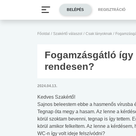
BELÉPÉS
REGISZTRÁCIÓ
Főoldal
/
Szakértő válaszol
/
Csak lányoknak
/
Fogamzásgátl
Fogamzásgátló így f
rendesen?
2024.04.13.
Kedves Szakértő!
Sajnos beleestem ebbe a hasmenős vírusba é
Tegnap óta megy a hasam. Az lenne a kérdésem
körül szoktam bevenni, tegnap is így tettem. 
körül amikor felkeltem. Az lenne a kérdésem,
WC-n így volt ideje felszívódni?