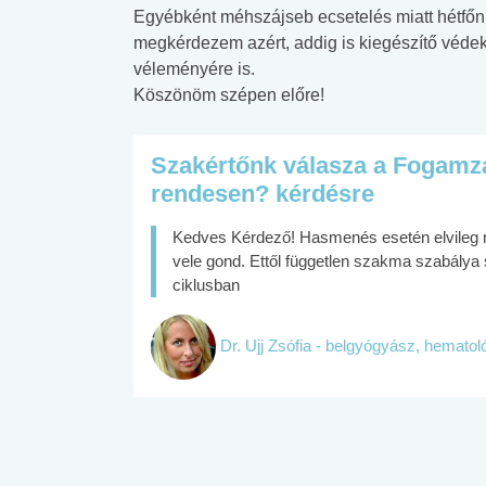
Egyébként méhszájseb ecsetelés miatt hétfőn
megkérdezem azért, addig is kiegészítő véde
véleményére is.
Köszönöm szépen előre!
Szakértőnk válasza a Fogamzás
rendesen? kérdésre
Kedves Kérdező! Hasmenés esetén elvileg ne
vele gond. Ettől független szakma szabálya 
ciklusban
Dr. Ujj Zsófia - belgyógyász, hemato