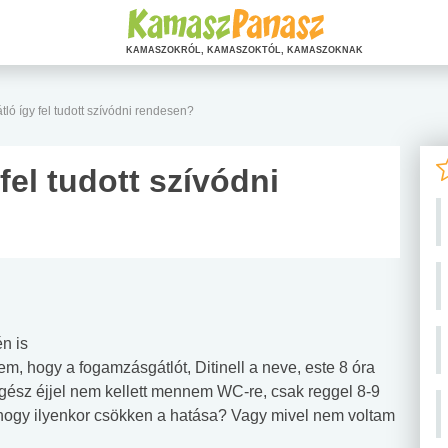
KAMASZOKRÓL, KAMASZOKTÓL, KAMASZOKNAK
ó így fel tudott szívódni rendesen?
el tudott szívódni
n is
, hogy a fogamzásgátlót, Ditinell a neve, este 8 óra
Egész éjjel nem kellett mennem WC-re, csak reggel 8-9
 hogy ilyenkor csökken a hatása? Vagy mivel nem voltam