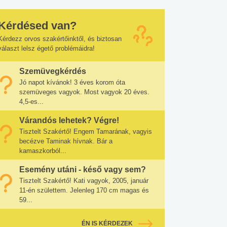
Kérdésed van?
Kérdezz orvos szakértőinktől, és biztosan
választ lelsz égető problémáidra!
Szemüvegkérdés
Jó napot kívánok! 3 éves korom óta
szemüveges vagyok. Most vagyok 20 éves.
4,5-es...
Várandós lehetek? Végre!
Tisztelt Szakértő! Engem Tamarának, vagyis
becézve Taminak hívnak. Bár a
kamaszkorból...
Esemény utáni - késő vagy sem?
Tisztelt Szakértő! Kati vagyok, 2005, január
11-én születtem. Jelenleg 170 cm magas és
59...
ÉN IS KÉRDEZEK