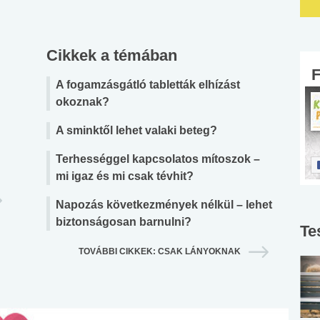
Cikkek a témában
A fogamzásgátló tabletták elhízást
okoznak?
A sminktől lehet valaki beteg?
Terhességgel kapcsolatos mítoszok –
mi igaz és mi csak tévhit?
Napozás következmények nélkül – lehet
biztonságosan barnulni?
Te
TOVÁBBI CIKKEK: CSAK LÁNYOKNAK