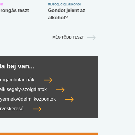
ek
#Drog, cigi, alkohol
#Zöldövezet
rongás teszt
Gondot jelent az
Mekkora az ö
alkohol?
lábnyomod?
MÉG TÖBB TESZT
a baj van...
rogambulanciák
elkisegély-szolgálatok
yermekvédelmi központok
rvoskereső