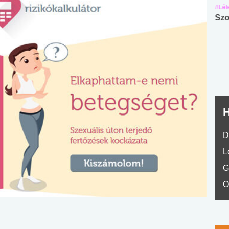
#Suli, munka
#Suli, munka
#Lél
Angol középfokú
Internet-függőség
Szo
nyelvvizsga teszt -
teszt
No.42
H
D
L
G
O