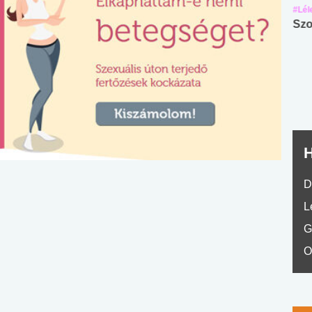
#Suli, munka
#Suli, munka
#Lél
Angol középfokú
Internet-függőség
Szo
nyelvvizsga teszt -
teszt
No.42
H
D
L
G
O