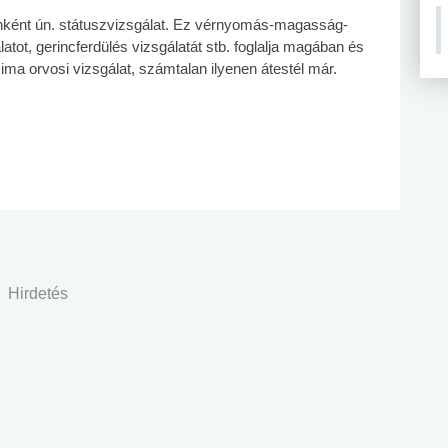
őnként ún. státuszvizsgálat. Ez vérnyomás-magasság-
atot, gerincferdülés vizsgálatát stb. foglalja magában és
ma orvosi vizsgálat, számtalan ilyenen átestél már.
Hirdetés