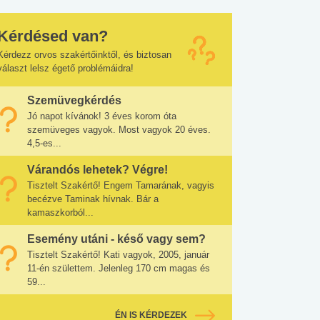
Kérdésed van?
Kérdezz orvos szakértőinktől, és biztosan
választ lelsz égető problémáidra!
Szemüvegkérdés
Jó napot kívánok! 3 éves korom óta
szemüveges vagyok. Most vagyok 20 éves.
4,5-es...
Várandós lehetek? Végre!
Tisztelt Szakértő! Engem Tamarának, vagyis
becézve Taminak hívnak. Bár a
kamaszkorból...
Esemény utáni - késő vagy sem?
Tisztelt Szakértő! Kati vagyok, 2005, január
11-én születtem. Jelenleg 170 cm magas és
59...
ÉN IS KÉRDEZEK