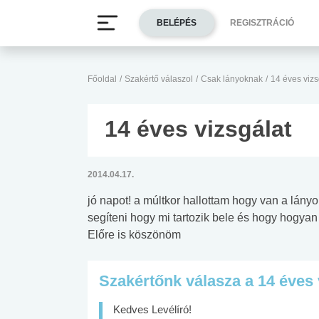
BELÉPÉS
REGISZTRÁCIÓ
Főoldal
/
Szakértő válaszol
/
Csak lányoknak
/
14 éves vizs
14 éves vizsgálat
2014.04.17.
jó napot! a múltkor hallottam hogy van a lán
segíteni hogy mi tartozik bele és hogy hogy
Előre is köszönöm
Szakértőnk válasza a 14 éves 
Kedves Levélíró!