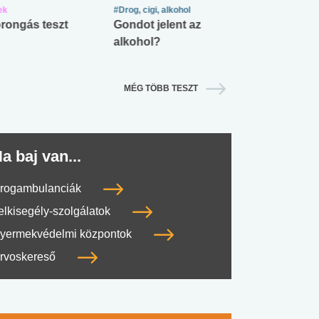
ek
#Drog, cigi, alkohol
#Zöldövezet
rongás teszt
Gondot jelent az
Mekkora az ö
alkohol?
lábnyomod?
MÉG TÖBB TESZT
a baj van...
rogambulanciák
elkisegély-szolgálatok
yermekvédelmi központok
rvoskereső