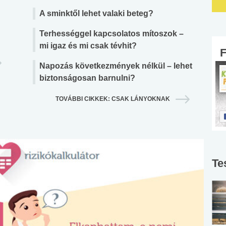
A sminktől lehet valaki beteg?
Terhességgel kapcsolatos mítoszok –
mi igaz és mi csak tévhit?
Napozás következmények nélkül – lehet
biztonságosan barnulni?
TOVÁBBI CIKKEK: CSAK LÁNYOKNAK
Te