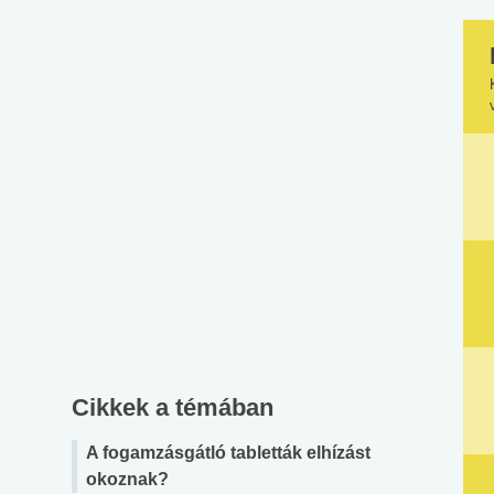
Cikkek a témában
A fogamzásgátló tabletták elhízást
okoznak?