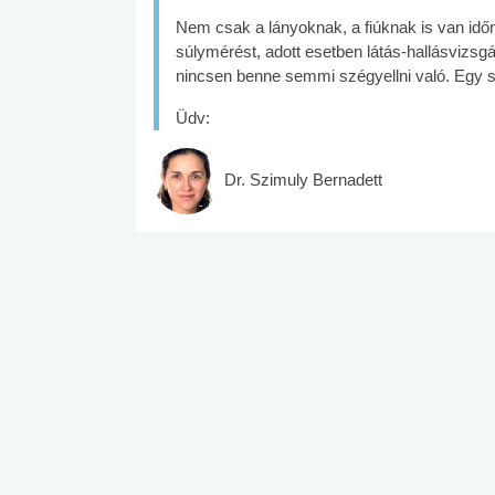
Nem csak a lányoknak, a fiúknak is van id
súlymérést, adott esetben látás-hallásvizsgál
nincsen benne semmi szégyellni való. Egy si
Üdv:
Dr. Szimuly Bernadett