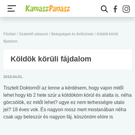
Főoldal
/
Szakértő válaszol
/
Betegségek és fertőzések
/
Köldök körüli
fájdalom
Köldök körüli fájdalom
2010.04.01.
Tisztelt Doktornő! az lenne a kérdésem, hogy vajon mitől
lehet hogy kb 2 hete szúr a köldököm körül és alatta is. néha
görcsölök, ez mitől lehet? ugye ez nem terhességre utalo
jel? 18 éves vok. És nagyon rossz mert mostanában néha
csak ugy beleszúr és nagyon fáj. köszönöm elöre is