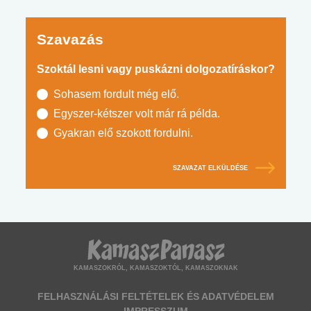
Szavazás
Szoktál lesni vagy puskázni dolgozatíráskor?
Sohasem fordult még elő.
Egyszer-kétszer volt már rá példa.
Gyakran elő szokott fordulni.
SZAVAZAT ELKÜLDÉSE
KAMASZOKRÓL, KAMASZOKTÓL, KAMASZOKNAK
FELHASZNÁLÁSI FELTÉTELEK ÉS ADATVÉDELEM