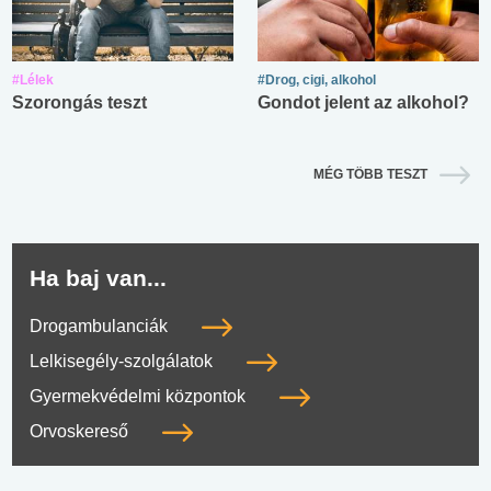
#Lélek
#Drog, cigi, alkohol
Szorongás teszt
Gondot jelent az alkohol?
MÉG TÖBB TESZT
Ha baj van...
Drogambulanciák
Lelkisegély-szolgálatok
Gyermekvédelmi központok
Orvoskereső