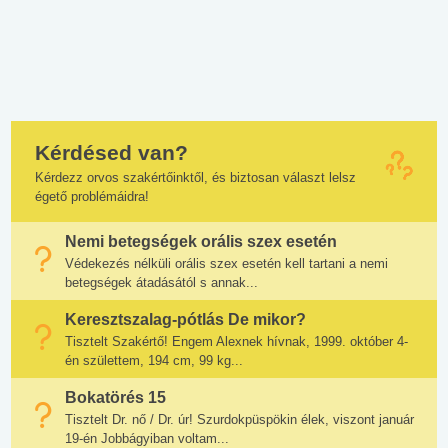
Kérdésed van?
Kérdezz orvos szakértőinktől, és biztosan választ lelsz
égető problémáidra!
Nemi betegségek orális szex esetén
Védekezés nélküli orális szex esetén kell tartani a nemi
betegségek átadásától s annak...
Keresztszalag-pótlás De mikor?
Tisztelt Szakértő! Engem Alexnek hívnak, 1999. október 4-
én születtem, 194 cm, 99 kg...
Bokatörés 15
Tisztelt Dr. nő / Dr. úr! Szurdokpüspökin élek, viszont január
19-én Jobbágyiban voltam...