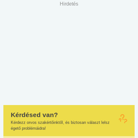
Hirdetés
Kérdésed van?
Kérdezz orvos szakértőinktől, és biztosan választ lelsz
égető problémáidra!