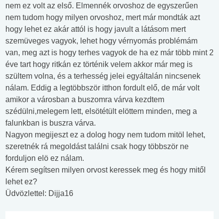
nem ez volt az első. Elmennék orvoshoz de egyszerűen
nem tudom hogy milyen orvoshoz, mert már mondták azt
hogy lehet ez akár attól is hogy javult a látásom mert
szemüveges vagyok, lehet hogy vérnyomás problémám
van, meg azt is hogy terhes vagyok de ha ez már több mint 2
éve tart hogy ritkán ez történik velem akkor már meg is
szültem volna, és a terhesség jelei egyáltalán nincsenek
nálam. Eddig a legtöbbször itthon fordult elő, de már volt
amikor a városban a buszomra várva kezdtem
szédülni,melegem lett, elsötétült elöttem minden, meg a
falunkban is buszra várva.
Nagyon megijeszt ez a dolog hogy nem tudom mitöl lehet,
szeretnék rá megoldást találni csak hogy többször ne
forduljon elö ez nálam.
Kérem segítsen milyen orvost keressek meg és hogy mitől
lehet ez?
Üdvözlettel: Dijja16