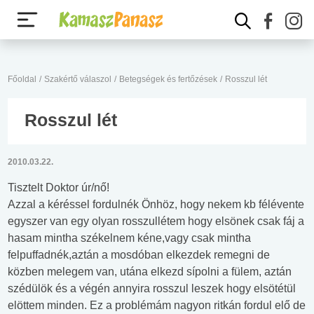
Főoldal
/
Szakértő válaszol
/
Betegségek és fertőzések
/
Rosszul lét
Rosszul lét
2010.03.22.
Tisztelt Doktor úr/nő!
Azzal a kéréssel fordulnék Önhöz, hogy nekem kb félévente
egyszer van egy olyan rosszullétem hogy elsönek csak fáj a
hasam mintha székelnem kéne,vagy csak mintha
felpuffadnék,aztán a mosdóban elkezdek remegni de
közben melegem van, utána elkezd sípolni a fülem, aztán
szédülök és a végén annyira rosszul leszek hogy elsötétül
elöttem minden. Ez a problémám nagyon ritkán fordul elő de