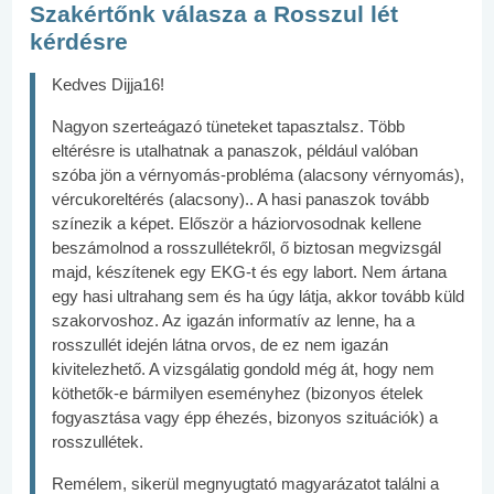
Szakértőnk válasza a Rosszul lét
kérdésre
Kedves Dijja16!
Nagyon szerteágazó tüneteket tapasztalsz. Több
eltérésre is utalhatnak a panaszok, például valóban
szóba jön a vérnyomás-probléma (alacsony vérnyomás),
vércukoreltérés (alacsony).. A hasi panaszok tovább
színezik a képet. Először a háziorvosodnak kellene
beszámolnod a rosszullétekről, ő biztosan megvizsgál
majd, készítenek egy EKG-t és egy labort. Nem ártana
egy hasi ultrahang sem és ha úgy látja, akkor tovább küld
szakorvoshoz. Az igazán informatív az lenne, ha a
rosszullét idején látna orvos, de ez nem igazán
kivitelezhető. A vizsgálatig gondold még át, hogy nem
köthetők-e bármilyen eseményhez (bizonyos ételek
fogyasztása vagy épp éhezés, bizonyos szituációk) a
rosszullétek.
Remélem, sikerül megnyugtató magyarázatot találni a