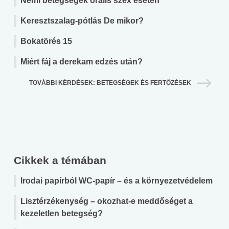
Nemi betegségek orális szex esetén
Keresztszalag-pótlás De mikor?
Bokatörés 15
Miért fáj a derekam edzés után?
TOVÁBBI KÉRDÉSEK: BETEGSÉGEK ÉS FERTŐZÉSEK
Cikkek a témában
Irodai papírból WC-papír – és a környezetvédelem
Lisztérzékenység – okozhat-e meddőséget a
kezeletlen betegség?