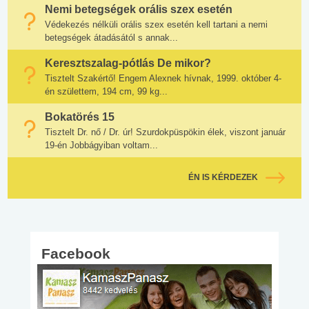
Nemi betegségek orális szex esetén
Védekezés nélküli orális szex esetén kell tartani a nemi
betegségek átadásától s annak...
Keresztszalag-pótlás De mikor?
Tisztelt Szakértő! Engem Alexnek hívnak, 1999. október 4-
én születtem, 194 cm, 99 kg...
Bokatörés 15
Tisztelt Dr. nő / Dr. úr! Szurdokpüspökin élek, viszont január
19-én Jobbágyiban voltam...
ÉN IS KÉRDEZEK
Facebook