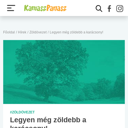
Főoldal
/
Hírek
/
Zöldövezet
/
Legyen még zöldebb a karácsony!
#ZÖLDÖVEZET
Legyen még zöldebb a