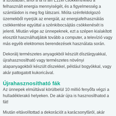
a szobában, ahol a fa is áll! Ezzel csökkentheted a
felhasznált energia mennyiségét, és a figyelmesség a
számláidon is meg fog látszani. Mióta szénfeldolgozó
üzemekből nyerjük az energiát, az energiafelhasználás
csökkentése egyúttal a szénkibocsájtás csökkenését is
jelenti. Miután vége az ünnepeknek, ezt a szépen kialakított
elosztót használhatjátok tovább a computer, a televízió vagy
más egyéb elektromos berendezések használata során.
Dekorálj természetes anyagokból készült dísztárgyakkal,
újrahasznosítható vagy természetes növényi
alapanyagokból készült díszekkel, például bogyókkal, vagy
akár pattogatott kukoricával.
Újrahasznosítható fák
Az ünnepek elmúltával körülbelül 10 millió fenyőfa végzi a
hulladéklerakó helyeken. De akár újra is hasznosíthatod a
fát!
Miután eltávolítottad a dekorációt a karácsonyfáról, akár