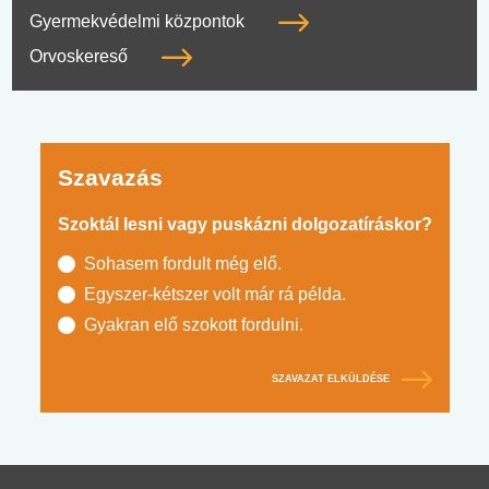
Gyermekvédelmi központok
Orvoskereső
Szavazás
Szoktál lesni vagy puskázni dolgozatíráskor?
Sohasem fordult még elő.
Egyszer-kétszer volt már rá példa.
Gyakran elő szokott fordulni.
SZAVAZAT ELKÜLDÉSE