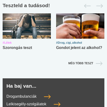
Teszteld a tudásod!
#Lélek
#Drog, cigi, alkohol
Szorongás teszt
Gondot jelent az alkohol?
MÉG TÖBB TESZT
Ha baj van...
Drogambulanciák
Lelkisegély-szolgálatok