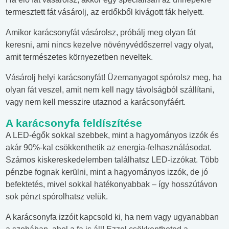
termesztett fát vásárolj, az erdőkből kivágott fák helyett.
Amikor karácsonyfát vásárolsz, próbálj meg olyan fát
keresni, ami nincs kezelve növényvédőszerrel vagy olyat,
amit természetes környezetben neveltek.
Vásárolj helyi karácsonyfát! Üzemanyagot spórolsz meg, ha
olyan fát veszel, amit nem kell nagy távolságból szállítani,
vagy nem kell messzire utaznod a karácsonyfáért.
A karácsonyfa feldíszítése
A LED-égők sokkal szebbek, mint a hagyományos izzók és
akár 90%-kal csökkenthetik az energia-felhasználásodat.
Számos kiskereskedelemben találhatsz LED-izzókat. Több
pénzbe fognak kerülni, mint a hagyományos izzók, de jó
befektetés, mivel sokkal hatékonyabbak – így hosszútávon
sok pénzt spórolhatsz velük.
A karácsonyfa izzóit kapcsold ki, ha nem vagy ugyanabban