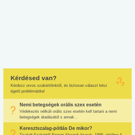
Kérdésed van?
Kérdezz orvos szakértőinktől, és biztosan választ lelsz
égető problémáidra!
Nemi betegségek orális szex esetén
Védekezés nélküli orális szex esetén kell tartani a nemi
betegségek átadásától s annak...
Keresztszalag-pótlás De mikor?
Tisztelt Szakértő! Engem Alexnek hívnak, 1999. október 4-