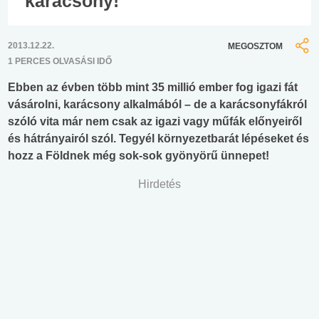
karácsony!
2013.12.22.
MEGOSZTOM
1 PERCES OLVASÁSI IDŐ
Ebben az évben több mint 35 millió ember fog igazi fát
vásárolni, karácsony alkalmából – de a karácsonyfákról
szóló vita már nem csak az igazi vagy műfák előnyeiről
és hátrányairól szól. Tegyél környezetbarát lépéseket és
hozz a Földnek még sok-sok gyönyörű ünnepet!
Hirdetés