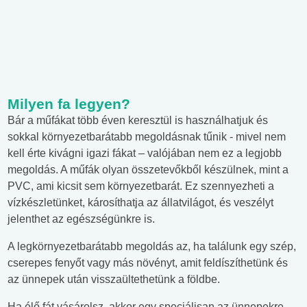
Milyen fa legyen?
Bár a műfákat több éven keresztül is használhatjuk és
sokkal környezetbarátabb megoldásnak tűnik - mivel nem
kell érte kivágni igazi fákat – valójában nem ez a legjobb
megoldás. A műfák olyan összetevőkből készülnek, mint a
PVC, ami kicsit sem környezetbarát. Ez szennyezheti a
vízkészletünket, károsíthatja az állatvilágot, és veszélyt
jelenthet az egészségünkre is.
A legkörnyezetbarátabb megoldás az, ha találunk egy szép,
cserepes fenyőt vagy más növényt, amit feldíszíthetünk és
az ünnepek után visszaültethetünk a földbe.
Ha élő fát vásárolsz, akkor egy speciálisan az ünnepekre