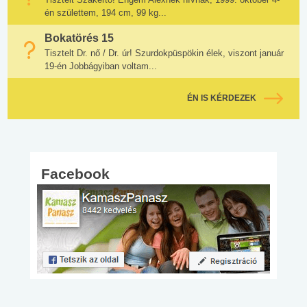
én születtem, 194 cm, 99 kg...
Bokatörés 15
Tisztelt Dr. nő / Dr. úr! Szurdokpüspökin élek, viszont január
19-én Jobbágyiban voltam...
ÉN IS KÉRDEZEK
Facebook