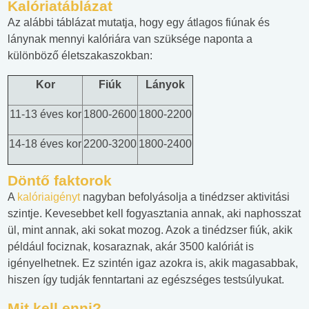
Kalóriatáblázat
Az alábbi táblázat mutatja, hogy egy átlagos fiúnak és
lánynak mennyi kalóriára van szüksége naponta a
különböző életszakaszokban:
Kor
Fiúk
Lányok
11-13 éves kor
1800-2600
1800-2200
14-18 éves kor
2200-3200
1800-2400
Döntő faktorok
A
kalóriaigényt
nagyban befolyásolja a tinédzser aktivitási
szintje. Kevesebbet kell fogyasztania annak, aki naphosszat
ül, mint annak, aki sokat mozog. Azok a tinédzser fiúk, akik
például fociznak, kosaraznak, akár 3500 kalóriát is
igényelhetnek. Ez szintén igaz azokra is, akik magasabbak,
hiszen így tudják fenntartani az egészséges testsúlyukat.
Mit kell enni?