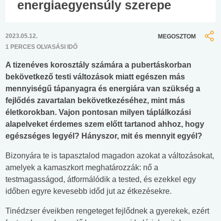
energiaegyensúly szerepe
2023.05.12.
MEGOSZTOM
1 PERCES OLVASÁSI IDŐ
A tizenéves korosztály számára a pubertáskorban
bekövetkező testi változások miatt egészen más
mennyiségű tápanyagra és energiára van szükség a
fejlődés zavartalan bekövetkezéséhez, mint más
életkorokban. Vajon pontosan milyen táplálkozási
alapelveket érdemes szem előtt tartanod ahhoz, hogy
egészséges legyél? Hányszor, mit és mennyit egyél?
Bizonyára te is tapasztalod magadon azokat a változásokat,
amelyek a kamaszkort meghatározzák: nő a
testmagasságod, átformálódik a tested, és ezekkel egy
időben egyre kevesebb időd jut az étkezésekre.
Tinédzser éveikben rengeteget fejlődnek a gyerekek, ezért