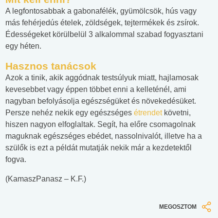
A legfontosabbak a gabonafélék, gyümölcsök, hús vagy
más fehérjedús ételek, zöldségek, tejtermékek és zsírok.
Édességeket körülbelül 3 alkalommal szabad fogyasztani
egy héten.
Hasznos tanácsok
Azok a tinik, akik aggódnak testsúlyuk miatt, hajlamosak
kevesebbet vagy éppen többet enni a kelleténél, ami
nagyban befolyásolja egészségüket és növekedésüket.
Persze nehéz nekik egy egészséges
étrendet
követni,
hiszen nagyon elfoglaltak. Segít, ha előre csomagolnak
maguknak egészséges ebédet, nassolnivalót, illetve ha a
szülők is ezt a példát mutatják nekik már a kezdetektől
fogva.
(KamaszPanasz – K.F.)
MEGOSZTOM