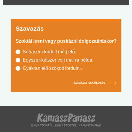
Szavazás
Szoktál lesni vagy puskázni dolgozatíráskor?
Sohasem fordult még elő.
Egyszer-kétszer volt már rá példa.
Gyakran elő szokott fordulni.
SZAVAZAT ELKÜLDÉSE
KAMASZOKRÓL, KAMASZOKTÓL, KAMASZOKNAK