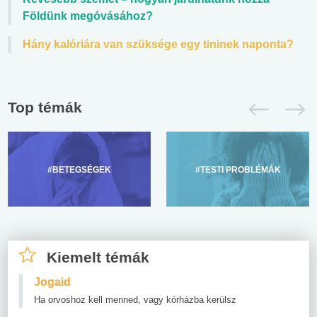
Földünk megóvásához?
Hány kalóriára van szüksége egy tininek naponta?
Top témák
#BETEGSÉGEK
#TESTI PROBLÉMÁK
Kiemelt témák
Jogaid
Ha orvoshoz kell menned, vagy kórházba kerülsz