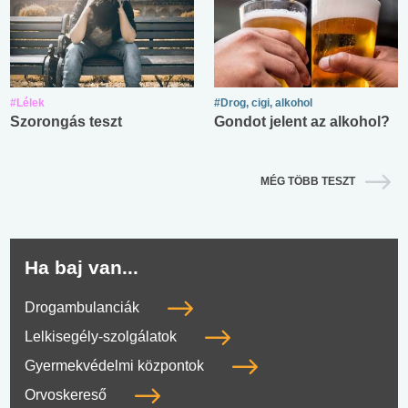
#Lélek
#Drog, cigi, alkohol
Szorongás teszt
Gondot jelent az alkohol?
MÉG TÖBB TESZT
Ha baj van...
Drogambulanciák
Lelkisegély-szolgálatok
Gyermekvédelmi központok
Orvoskereső