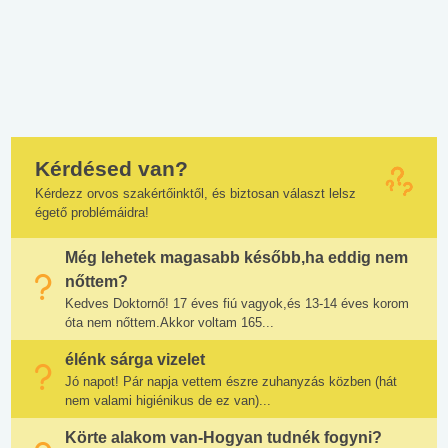
Kérdésed van?
Kérdezz orvos szakértőinktől, és biztosan választ lelsz
égető problémáidra!
Még lehetek magasabb később,ha eddig nem
nőttem?
Kedves Doktornő! 17 éves fiú vagyok,és 13-14 éves korom
óta nem nőttem.Akkor voltam 165...
élénk sárga vizelet
Jó napot! Pár napja vettem észre zuhanyzás közben (hát
nem valami higiénikus de ez van)...
Körte alakom van-Hogyan tudnék fogyni?