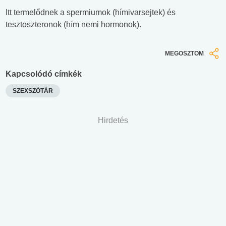
Itt termelődnek a spermiumok (hímivarsejtek) és
tesztoszteronok (hím nemi hormonok).
MEGOSZTOM
Kapcsolódó címkék
SZEXSZÓTÁR
Hirdetés