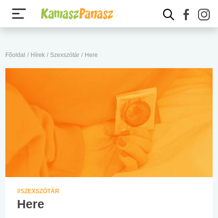
Főoldal
/
Hírek
/
Szexszótár
/
Here
#SZEXSZÓTÁR
Here