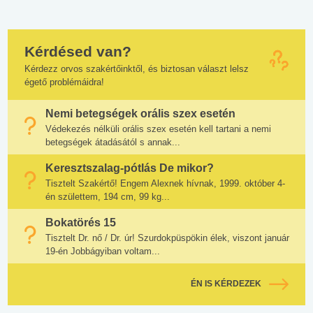
Kérdésed van?
Kérdezz orvos szakértőinktől, és biztosan választ lelsz
égető problémáidra!
Nemi betegségek orális szex esetén
Védekezés nélküli orális szex esetén kell tartani a nemi
betegségek átadásától s annak...
Keresztszalag-pótlás De mikor?
Tisztelt Szakértő! Engem Alexnek hívnak, 1999. október 4-
én születtem, 194 cm, 99 kg...
Bokatörés 15
Tisztelt Dr. nő / Dr. úr! Szurdokpüspökin élek, viszont január
19-én Jobbágyiban voltam...
ÉN IS KÉRDEZEK