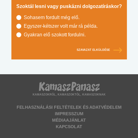
Szoktál lesni vagy puskázni dolgozatíráskor?
Sohasem fordult még elő.
Egyszer-kétszer volt már rá példa.
Gyakran elő szokott fordulni.
SZAVAZAT ELKÜLDÉSE
KAMASZOKRÓL, KAMASZOKTÓL, KAMASZOKNAK
FELHASZNÁLÁSI FELTÉTELEK ÉS ADATVÉDELEM
IMPRESSZUM
MÉDIAAJÁNLAT
KAPCSOLAT