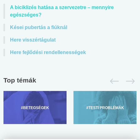
A biciklizés hatása a szervezetre – mennyire
egészséges?
Kései pubertás a fiúknál
Here visszértágulat
Here fejlődési rendellenességek
Top témák
#BETEGSÉGEK
#TESTI PROBLÉMÁK