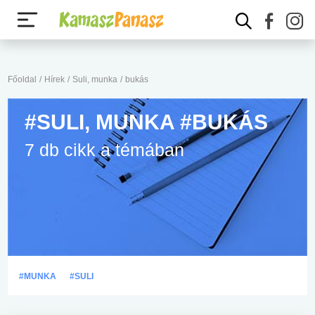
Főoldal
/
Hírek
/
Suli, munka
/
bukás
#SULI, MUNKA #BUKÁS
7 db cikk a témában
#MUNKA
#SULI