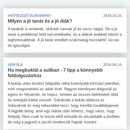
#KÖTELEZŐ OLVASMÁNY
2019.10.10.
Milyen a jó tanár és a jó diák?
A tanárok is emberek, akiknek vannak jó és rossz napjai. De a jó
tanár a problémán felül tud emelkedni, és a diákok érdekeit tekinti a
legfontosabbnak. A jó tanár emellett szakmailag hozzáértő, vicces
és igazságos.
#ISKOLA
2016.06.14.
Ha megbuktál a suliban - 7 tipp a könnyebb
feldolgozáshoz
A bukás utáni érzelmi felépülés néha komolyabb kihívást jelenthet,
mint megismételni az adott évet. Nagyon keményen dolgoztál az
egész év folyamán, és hopsz, hirtelen az összes befektetett időd
és energiád kárba veszett. Sokaknak a bukás aláássa az
önbizalmát és még nehezebbé teszi, hogy később továbblépjenek.
A legjobb dolog, amit egy bukás után tehetsz, hogy vársz, hogy
felépülj. Nem csak te leszel ettől erősebb és elszántabb a jövőben,
de még a jegyeid is javuló tendenciát fognak mutatni.