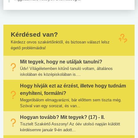
Kérdésed van?
Kérdezz orvos szakértőinktől, és biztosan választ lelsz
égető problémáidra!
Mit tegyek, hogy ne utáljak tanulni?
Üdv! Világéletemben kitűnő tanuló voltam, általános
iskolában és középiskolában is....
Hogy hívják ezt az érzést, illetve hogy tudnám
enyhíteni, formálni?
Megpróbálom elmagyarázni, bár előttem sem tiszta még.
Szóval van egy sorozat, és van...
Hogyan tovább? Mit tegyek? (17) - II.
Tisztelt Szakértő Asszony! Az óév utolsó napján küldött
kérdésemre január 9-én adott...