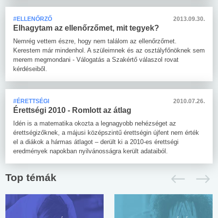
#ELLENŐRZŐ
2013.09.30.
Elhagytam az ellenőrzőmet, mit tegyek?
Nemrég vettem észre, hogy nem találom az ellenőrzőmet.
Kerestem már mindenhol. A szüleimnek és az osztályfőnöknek sem
merem megmondani - Válogatás a Szakértő válaszol rovat
kérdéseiből.
#ÉRETTSÉGI
2010.07.26.
Érettségi 2010 - Romlott az átlag
Idén is a matematika okozta a legnagyobb nehézséget az
érettségizőknek, a májusi középszintű érettségin újfent nem érték
el a diákok a hármas átlagot – derült ki a 2010-es érettségi
eredmények napokban nyilvánosságra került adataiból.
Top témák