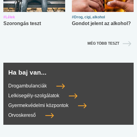
#Lélek
#Drog, cigi, alkohol
Szorongás teszt
Gondot jelent az alkohol?
MÉG TÖBB TESZT
Ha baj van...
Drogambulanciák
Lelkisegély-szolgálatok
Gyermekvédelmi központok
Orvoskereső