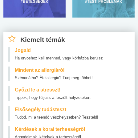
#BETEGSÉGEK
#TESTI PROBLÉMÁK
Kiemelt témák
Jogaid
Ha orvoshoz kell menned, vagy kórházba kerülsz
Mindent az allergiáról
Szénanátha? Ételallergia? Tudj meg többet!
Győzd le a stresszt!
Tippek, hogy túljuss a feszült helyzeteken.
Elsősegély tudásteszt
Tudod, mi a teendő vészhelyzetben? Teszteld!
Kérdések a korai terhességről
Aggodalmak, kételyek a terhességről