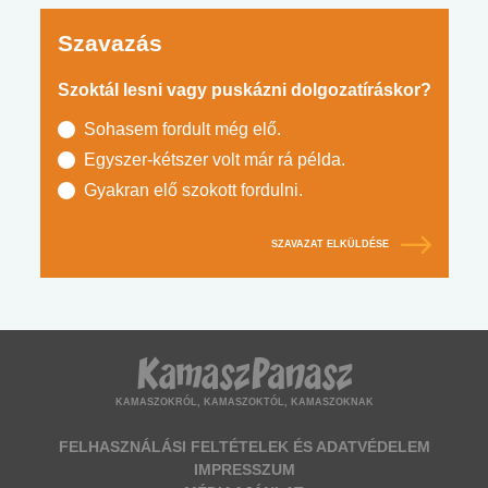
Szavazás
Szoktál lesni vagy puskázni dolgozatíráskor?
Sohasem fordult még elő.
Egyszer-kétszer volt már rá példa.
Gyakran elő szokott fordulni.
SZAVAZAT ELKÜLDÉSE
KAMASZOKRÓL, KAMASZOKTÓL, KAMASZOKNAK
FELHASZNÁLÁSI FELTÉTELEK ÉS ADATVÉDELEM
IMPRESSZUM