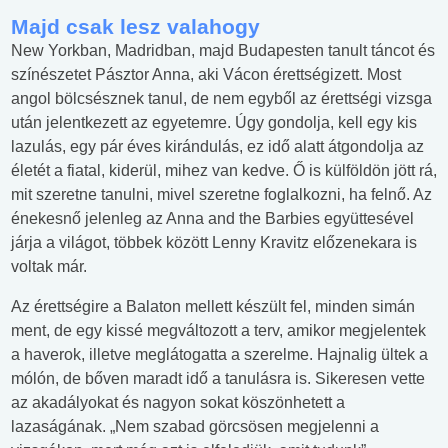
Majd csak lesz valahogy
New Yorkban, Madridban, majd Budapesten tanult táncot és
színészetet Pásztor Anna, aki Vácon érettségizett. Most
angol bölcsésznek tanul, de nem egyből az érettségi vizsga
után jelentkezett az egyetemre. Úgy gondolja, kell egy kis
lazulás, egy pár éves kirándulás, ez idő alatt átgondolja az
életét a fiatal, kiderül, mihez van kedve. Ő is külföldön jött rá,
mit szeretne tanulni, mivel szeretne foglalkozni, ha felnő. Az
énekesnő jelenleg az Anna and the Barbies együttesével
járja a világot, többek között Lenny Kravitz előzenekara is
voltak már.
Az érettségire a Balaton mellett készült fel, minden simán
ment, de egy kissé megváltozott a terv, amikor megjelentek
a haverok, illetve meglátogatta a szerelme. Hajnalig ültek a
mólón, de bőven maradt idő a tanulásra is. Sikeresen vette
az akadályokat és nagyon sokat köszönhetett a
lazaságának. „Nem szabad görcsösen megjelenni a