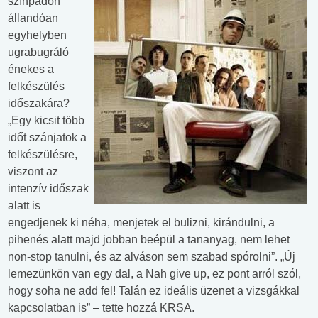
színpadon
állandóan
egyhelyben
ugrabugráló
énekes a
felkészülés
időszakára?
„Egy kicsit több
időt szánjatok a
felkészülésre,
viszont az
intenzív időszak
alatt is
engedjenek ki néha, menjetek el bulizni, kirándulni, a
pihenés alatt majd jobban beépül a tananyag, nem lehet
non-stop tanulni, és az alváson sem szabad spórolni”. „Új
lemezünkön van egy dal, a Nah give up, ez pont arról szól,
hogy soha ne add fel! Talán ez ideális üzenet a vizsgákkal
kapcsolatban is” – tette hozzá KRSA.