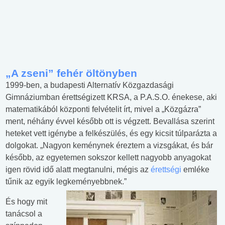
„A zseni” fehér öltönyben
1999-ben, a budapesti Alternatív Közgazdasági
Gimnáziumban érettségizett KRSA, a P.A.S.O. énekese, aki
matematikából központi felvételit írt, mivel a „Közgázra”
ment, néhány évvel később ott is végzett. Bevallása szerint
heteket vett igénybe a felkészülés, és egy kicsit túlparázta a
dolgokat. „Nagyon keménynek éreztem a vizsgákat, és bár
később, az egyetemen sokszor kellett nagyobb anyagokat
igen rövid idő alatt megtanulni, mégis az
érettségi
emléke
tűnik az egyik legkeményebbnek.”
És hogy mit
tanácsol a