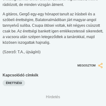
rádiózott, de minden vizsgán átment.
A gitáros, Gergő egy-egy hónapot tanult az írásbeli és a
szóbeli érettségire, Balatonalmádiban járt magyar-angol
tannyelvű suliba. Csupa ötösei voltak, két négyes csúszott
csak be. Az érettségi bankett igen emlékezetessé sikeredett,
a vacsora után szépen letegeződtek a tanárokkal, majd
közösen iszogattak hajnalig.
(Szerző: T.A., újságíró)
MEGOSZTOM
Kapcsolódó címkék
ÉRETTSÉGI
Hirdetés