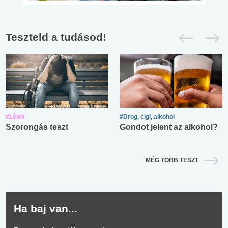
Teszteld a tudásod!
#Lélek
#Drog, cigi, alkohol
Szorongás teszt
Gondot jelent az alkohol?
MÉG TÖBB TESZT
Ha baj van...