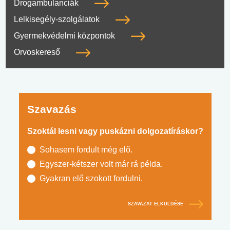
Drogambulanciák
Lelkisegély-szolgálatok
Gyermekvédelmi központok
Orvoskereső
Szavazás
Szoktál lesni vagy puskázni dolgozatíráskor?
Sohasem fordult még elő.
Egyszer-kétszer volt már rá példa.
Gyakran elő szokott fordulni.
SZAVAZAT ELKÜLDÉSE