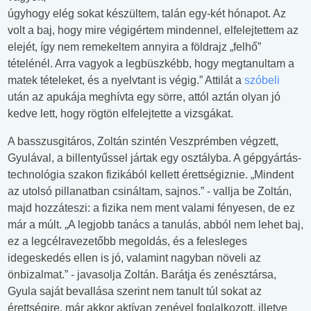
úgyhogy elég sokat készültem, talán egy-két hónapot. Az
volt a baj, hogy mire végigértem mindennel, elfelejtettem az
elejét, így nem remekeltem annyira a földrajz „felhő”
tételénél. Arra vagyok a legbüszkébb, hogy megtanultam a
matek tételeket, és a nyelvtant is végig.” Attilát a
szóbeli
után az apukája meghívta egy sörre, attól aztán olyan jó
kedve lett, hogy rögtön elfelejtette a vizsgákat.
A basszusgitáros, Zoltán szintén Veszprémben végzett,
Gyulával, a billentyűssel jártak egy osztályba. A gépgyártás-
technológia szakon fizikából kellett érettségiznie. „Mindent
az utolsó pillanatban csináltam, sajnos.” - vallja be Zoltán,
majd hozzáteszi: a fizika nem ment valami fényesen, de ez
már a múlt. „A legjobb tanács a tanulás, abból nem lehet baj,
ez a legcélravezetőbb megoldás, és a felesleges
idegeskedés ellen is jó, valamint nagyban növeli az
önbizalmat.” - javasolja Zoltán. Barátja és zenésztársa,
Gyula saját bevallása szerint nem tanult túl sokat az
érettségire, már akkor aktívan zenével foglalkozott, illetve