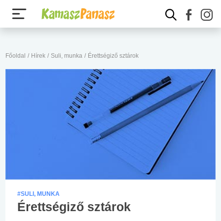
Főoldal
/
Hírek
/
Suli, munka
/
Érettségiző sztárok
#SULI, MUNKA
Érettségiző sztárok