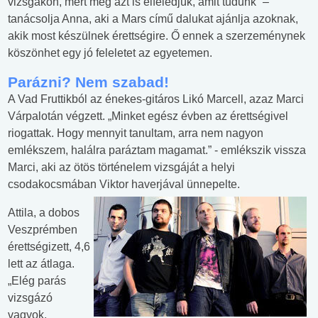
vizsgákon, mert még azt is elfeledjük, amit tudunk” –
tanácsolja Anna, aki a Mars című dalukat ajánlja azoknak,
akik most készülnek érettségire. Ő ennek a szerzeménynek
köszönhet egy jó feleletet az egyetemen.
Parázni? Nem szabad!
A Vad Fruttikból az énekes-gitáros Likó Marcell, azaz Marci
Várpalotán végzett. „Minket egész évben az érettségivel
riogattak. Hogy mennyit tanultam, arra nem nagyon
emlékszem, halálra paráztam magamat.” - emlékszik vissza
Marci, aki az ötös történelem vizsgáját a helyi
csodakocsmában Viktor haverjával ünnepelte.
Attila, a dobos
Veszprémben
érettségizett, 4,6
lett az átlaga.
„Elég parás
vizsgázó
vagyok,