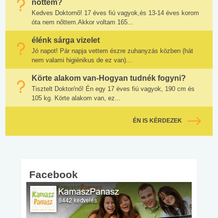
nőttem?
Kedves Doktornő! 17 éves fiú vagyok,és 13-14 éves korom
óta nem nőttem.Akkor voltam 165...
élénk sárga vizelet
Jó napot! Pár napja vettem észre zuhanyzás közben (hát
nem valami higiénikus de ez van)...
Körte alakom van-Hogyan tudnék fogyni?
Tisztelt Doktor/nő! Én egy 17 éves fiú vagyok, 190 cm és
105 kg. Körte alakom van, ez...
ÉN IS KÉRDEZEK
Facebook