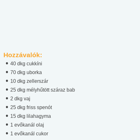
Hozzávalók:
40 dkg cukkíni
70 dkg uborka
10 dkg zellerszár
25 dkg mélyhűtött száraz bab
2 dkg vaj
25 dkg friss spenót
15 dkg lilahagyma
1 evőkanál olaj
1 evőkanál cukor