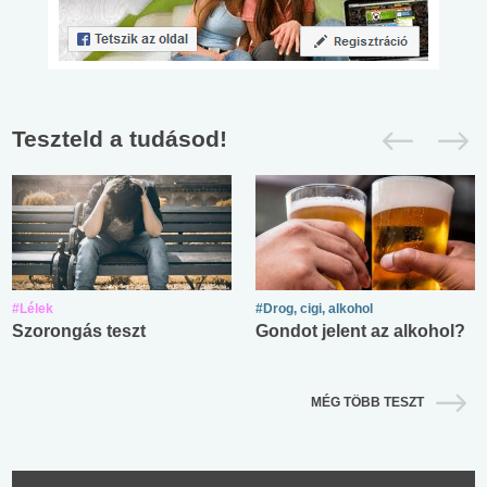
Teszteld a tudásod!
#Lélek
#Drog, cigi, alkohol
Szorongás teszt
Gondot jelent az alkohol?
MÉG TÖBB TESZT