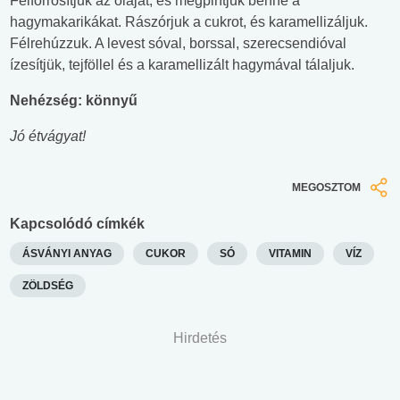
Felforrósítjuk az olajat, és megpirítjuk benne a
hagymakarikákat. Rászórjuk a cukrot, és karamellizáljuk.
Félrehúzzuk. A levest sóval, borssal, szerecsendióval
ízesítjük, tejföllel és a karamellizált hagymával tálaljuk.
Nehézség: könnyű
Jó étvágyat!
MEGOSZTOM
Kapcsolódó címkék
ÁSVÁNYI ANYAG
CUKOR
SÓ
VITAMIN
VÍZ
ZÖLDSÉG
Hirdetés