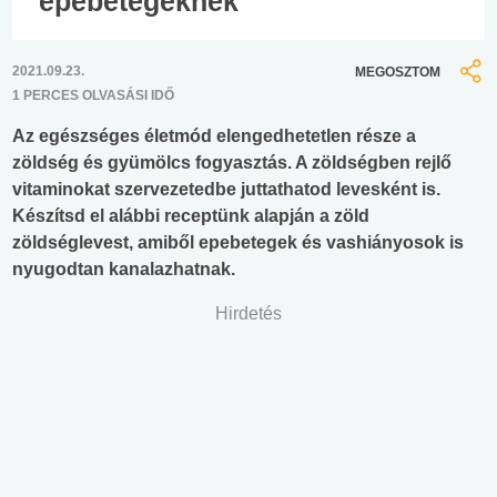
epebetegeknek
2021.09.23.
MEGOSZTOM
1 PERCES OLVASÁSI IDŐ
Az egészséges életmód elengedhetetlen része a
zöldség és gyümölcs fogyasztás. A zöldségben rejlő
vitaminokat szervezetedbe juttathatod levesként is.
Készítsd el alábbi receptünk alapján a zöld
zöldséglevest, amiből epebetegek és vashiányosok is
nyugodtan kanalazhatnak.
Hirdetés