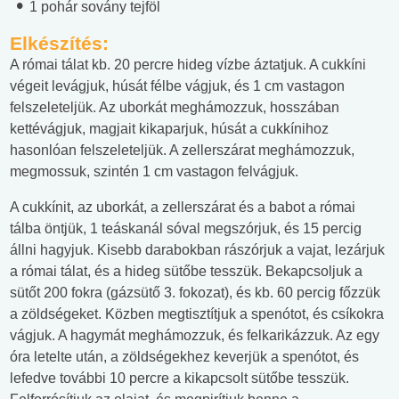
1 pohár sovány tejföl
Elkészítés:
A római tálat kb. 20 percre hideg vízbe áztatjuk. A cukkíni
végeit levágjuk, húsát félbe vágjuk, és 1 cm vastagon
felszeleteljük. Az uborkát meghámozzuk, hosszában
kettévágjuk, magjait kikaparjuk, húsát a cukkínihoz
hasonlóan felszeleteljük. A zellerszárat meghámozzuk,
megmossuk, szintén 1 cm vastagon felvágjuk.
A cukkínit, az uborkát, a zellerszárat és a babot a római
tálba öntjük, 1 teáskanál sóval megszórjuk, és 15 percig
állni hagyjuk. Kisebb darabokban rászórjuk a vajat, lezárjuk
a római tálat, és a hideg sütőbe tesszük. Bekapcsoljuk a
sütőt 200 fokra (gázsütő 3. fokozat), és kb. 60 percig főzzük
a zöldségeket. Közben megtisztítjuk a spenótot, és csíkokra
vágjuk. A hagymát meghámozzuk, és felkarikázzuk. Az egy
óra letelte után, a zöldségekhez keverjük a spenótot, és
lefedve további 10 percre a kikapcsolt sütőbe tesszük.