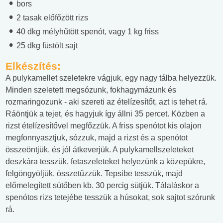
bors
2 tasak előfőzött rizs
40 dkg mélyhűtött spenót, vagy 1 kg friss
25 dkg füstölt sajt
Elkészítés:
A pulykamellet szeletekre vágjuk, egy nagy tálba helyezzük.
Minden szeletett megsózunk, fokhagymázunk és
rozmaringozunk - aki szereti az ételízesítőt, azt is tehet rá.
Ráöntjük a tejet, és hagyjuk így állni 35 percet. Közben a
rizst ételízesítővel megfőzzük. A friss spenótot kis olajon
megfonnyasztjuk, sózzuk, majd a rizst és a spenótot
összeöntjük, és jól átkeverjük. A pulykamellszeleteket
deszkára tesszük, fetaszeleteket helyezünk a közepükre,
felgöngyöljük, összetűzzük. Tepsibe tesszük, majd
előmelegített sütőben kb. 30 percig sütjük. Tálaláskor a
spenótos rizs tetejébe tesszük a húsokat, sok sajtot szórunk
rá.