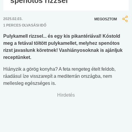
spenótos rizzsel
2025.02.03.
MEGOSZTOM
1 PERCES OLVASÁSI IDŐ
Pulykamell rizzsel... és egy kis pikantériával! Kóstold
meg a fetával töltött pulykamellet, melyhez spenótos
rizst javaslunk köretnek! Vashiányosoknak is ajánljuk
receptünket.
Hiányzik a görög konyha? A feta rengeteg ételt feldob,
ráadásul íze visszarepít a mediterrán országba, nem
mellesleg egészséges is.
Hirdetés