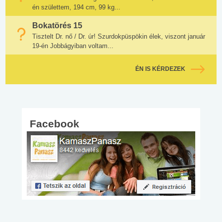
én születtem, 194 cm, 99 kg...
Bokatörés 15
Tisztelt Dr. nő / Dr. úr! Szurdokpüspökin élek, viszont január
19-én Jobbágyiban voltam...
ÉN IS KÉRDEZEK
Facebook