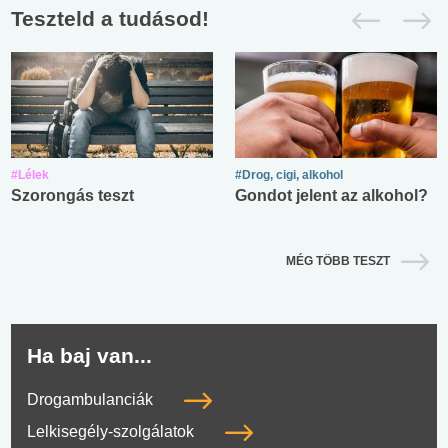
Teszteld a tudásod!
#Lélek
#Drog, cigi, alkohol
Szorongás teszt
Gondot jelent az alkohol?
MÉG TÖBB TESZT
Ha baj van...
Drogambulanciák
Lelkisegély-szolgálatok