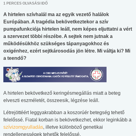
1 PERCES OLVASÁSI IDŐ
A hirtelen szívhalál ma az egyik vezető halálok
Európában. A tragédia bekövetkeztekor a szív
pumpafunkciója hirtelen leáll, nem képes eljuttatni a vért
a szervezet többi részébe. A sejtek nem jutnak a
működésükhöz szükséges tápanyagokhoz és
oxigénhez, ezért sejtkárosodás jön létre. Mi váltja ki? Mi
a teendő?
A hirtelen bekövetkező keringésmegállás miatt a beteg
elveszti eszméletét, összeesik, légzése leáll.
Létrejöttéért leggyakrabban a koszorúér betegség tehető
felelőssé. Fiatal korban is bekövetkezhet, ekkor leginkább a
szívizomgyulladás
, illetve különböző genetikai
rendellenességek tehetők felelőssé.