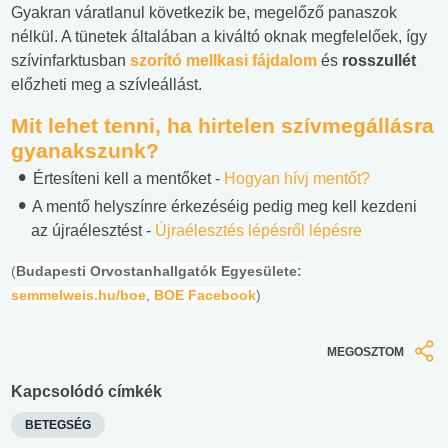
Gyakran váratlanul következik be, megelőző panaszok
nélkül. A tünetek általában a kiváltó oknak megfelelőek, így
szívinfarktusban
szorító mellkasi fájdalom
és
rosszullét
előzheti meg a szívleállást.
Mit lehet tenni, ha hirtelen szívmegállásra
gyanakszunk?
Értesíteni kell a mentőket -
Hogyan hívj mentőt?
A mentő helyszínre érkezéséig pedig meg kell kezdeni
az újraélesztést -
Újraélesztés lépésről lépésre
(
Budapesti Orvostanhallgatók Egyesülete:
semmelweis.hu/boe
,
BOE Facebook
)
MEGOSZTOM
Kapcsolódó címkék
BETEGSÉG