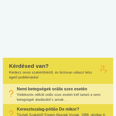
Kérdésed van?
Kérdezz orvos szakértőinktől, és biztosan választ lelsz
égető problémáidra!
Nemi betegségek orális szex esetén
Védekezés nélküli orális szex esetén kell tartani a nemi
betegségek átadásától s annak...
Keresztszalag-pótlás De mikor?
Tisztelt Szakértő! Engem Alexnek hívnak, 1999. október 4-