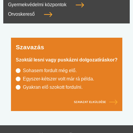
Gyermekvédelmi központok
Orvoskereső
Szavazás
Szoktál lesni vagy puskázni dolgozatíráskor?
Sohasem fordult még elő.
Egyszer-kétszer volt már rá példa.
Gyakran elő szokott fordulni.
SZAVAZAT ELKÜLDÉSE