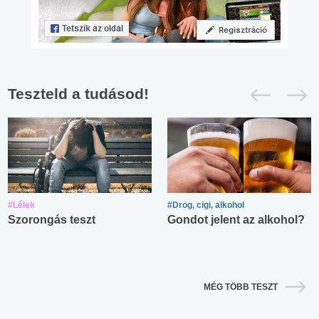
Teszteld a tudásod!
#Lélek
#Drog, cigi, alkohol
Szorongás teszt
Gondot jelent az alkohol?
MÉG TÖBB TESZT