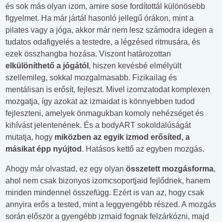
és sok más olyan izom, amire sose fordítottál különösebb
figyelmet. Ha már jártál hasonló jellegű órákon, mint a
pilates vagy a jóga, akkor már nem lesz számodra idegen a
tudatos odafigyelés a testedre, a légzésed ritmusára, és
ezek összhangba hozása. Viszont határozottan
elkülöníthető a jógától
, hiszen kevésbé elmélyült
szellemileg, sokkal mozgalmasabb. Fizikailag és
mentálisan is erősít, fejleszt. Mivel izomzatodat komplexen
mozgatja, így azokat az izmaidat is könnyebben tudod
fejleszteni, amelyek önmagukban komoly nehézséget és
kihívást jelentenének. És a bodyART sokoldalúságát
mutatja, hogy
miközben az egyik izmod erősíted, a
másikat épp nyújtod
. Hatásos kettő az egyben mozgás.
Ahogy már olvastad, ez egy olyan
összetett mozgásforma
,
ahol nem csak bizonyos izomcsoportjaid fejlődnek, hanem
minden mindennel összefügg. Ezért is van az, hogy csak
annyira erős a tested, mint a leggyengébb részed. A mozgás
során először a gyengébb izmaid fognak felzárkózni, majd