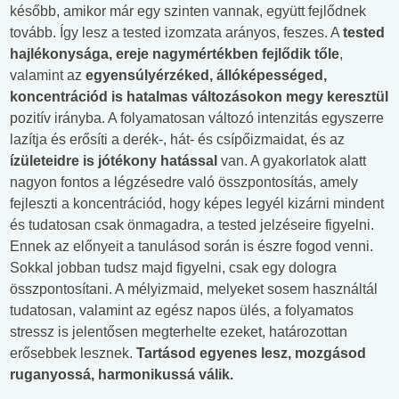
később, amikor már egy szinten vannak, együtt fejlődnek
tovább. Így lesz a tested izomzata arányos, feszes. A
tested
hajlékonysága, ereje nagymértékben fejlődik tőle
,
valamint az
egyensúlyérzéked, állóképességed,
koncentrációd is hatalmas változásokon megy keresztül
pozitív irányba. A folyamatosan változó intenzitás egyszerre
lazítja és erősíti a derék-, hát- és csípőizmaidat, és az
ízületeidre is jótékony hatással
van. A gyakorlatok alatt
nagyon fontos a légzésedre való összpontosítás, amely
fejleszti a koncentrációd, hogy képes legyél kizárni mindent
és tudatosan csak önmagadra, a tested jelzéseire figyelni.
Ennek az előnyeit a tanulásod során is észre fogod venni.
Sokkal jobban tudsz majd figyelni, csak egy dologra
összpontosítani. A mélyizmaid, melyeket sosem használtál
tudatosan, valamint az egész napos ülés, a folyamatos
stressz is jelentősen megterhelte ezeket, határozottan
erősebbek lesznek.
Tartásod egyenes lesz, mozgásod
ruganyossá, harmonikussá válik.