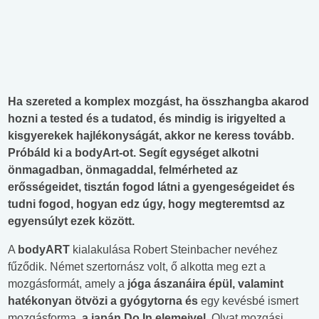
Ha szereted a komplex mozgást, ha összhangba akarod
hozni a tested és a tudatod, és mindig is irigyelted a
kisgyerekek hajlékonyságát, akkor ne keress tovább.
Próbáld ki a bodyArt-ot. Segít egységet alkotni
önmagadban, önmagaddal, felmérheted az
erősségeidet, tisztán fogod látni a gyengeségeidet és
tudni fogod, hogyan edz úgy, hogy megteremtsd az
egyensúlyt ezek között.
A
bodyART
kialakulása Robert Steinbacher nevéhez
fűződik. Német szertornász volt, ő alkotta meg ezt a
mozgásformát, amely a
jóga ászanáira épül, valamint
hatékonyan
ötvözi a gyógytorna és
egy kevésbé ismert
mozgásforma,
a japán Do In elemeivel
. Olyat mozgási