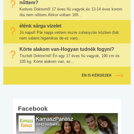
nőttem?
Kedves Doktornő! 17 éves fiú vagyok,és 13-14 éves korom
óta nem nőttem.Akkor voltam 165...
élénk sárga vizelet
Jó napot! Pár napja vettem észre zuhanyzás közben (hát
nem valami higiénikus de ez van)...
Körte alakom van-Hogyan tudnék fogyni?
Tisztelt Doktor/nő! Én egy 17 éves fiú vagyok, 190 cm és
105 kg. Körte alakom van, ez...
ÉN IS KÉRDEZEK
Facebook