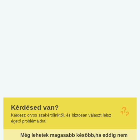
Kérdésed van?
Kérdezz orvos szakértőinktől, és biztosan választ lelsz
égető problémáidra!
Még lehetek magasabb később,ha eddig nem