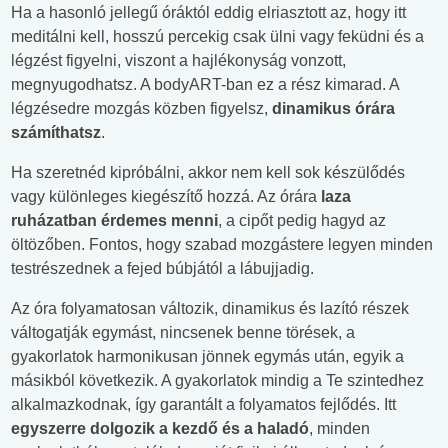
Ha a hasonló jellegű óráktól eddig elriasztott az, hogy itt
meditálni kell, hosszú percekig csak ülni vagy feküdni és a
légzést figyelni, viszont a hajlékonyság vonzott,
megnyugodhatsz. A bodyART-ban ez a rész kimarad. A
légzésedre mozgás közben figyelsz,
dinamikus órára
számíthatsz
.
Ha szeretnéd kipróbálni, akkor nem kell sok készülődés
vagy különleges kiegészítő hozzá. Az órára
laza
ruházatban érdemes menni
, a cipőt pedig hagyd az
öltözőben. Fontos, hogy szabad mozgástere legyen minden
testrészednek a fejed búbjától a lábujjadig.
Az óra folyamatosan változik, dinamikus és lazító részek
váltogatják egymást, nincsenek benne törések, a
gyakorlatok harmonikusan jönnek egymás után, egyik a
másikból következik. A gyakorlatok mindig a Te szintedhez
alkalmazkodnak, így garantált a folyamatos fejlődés. Itt
egyszerre dolgozik a kezdő és a haladó
, minden