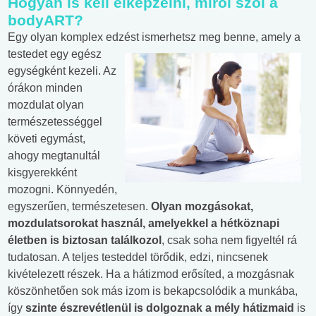
Hogyan is kell elképzelni, miről szól a
bodyART?
Egy olyan komplex edzést ismerhetsz meg benne,
amely a
testedet egy egész
egységként kezeli. Az
órákon minden
mozdulat olyan
természetességgel
követi egymást,
ahogy megtanultál
kisgyerekként
mozogni. Könnyedén,
egyszerűen, természetesen.
Olyan mozgásokat,
mozdulatsorokat használ, amelyekkel a hétköznapi
életben is biztosan találkozol
, csak soha nem figyeltél rá
tudatosan. A teljes testeddel törődik, edzi, nincsenek
kivételezett részek. Ha a hátizmod erősíted, a mozgásnak
köszönhetően sok más izom is bekapcsolódik a munkába,
így
szinte észrevétlenül is dolgoznak a mély hátizmaid
is