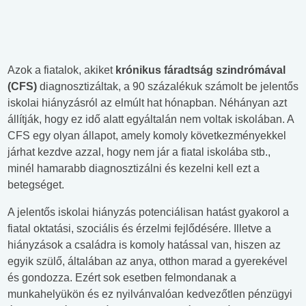
Azok a fiatalok, akiket
krónikus fáradtság szindrómával
(CFS)
diagnosztizáltak, a 90 százalékuk számolt be jelentős
iskolai hiányzásról az elmúlt hat hónapban. Néhányan azt
állítják, hogy ez idő alatt egyáltalán nem voltak iskolában. A
CFS egy olyan állapot, amely komoly következményekkel
járhat kezdve azzal, hogy nem jár a fiatal iskolába stb.,
minél hamarabb diagnosztizálni és kezelni kell ezt a
betegséget.
A jelentős iskolai hiányzás potenciálisan hatást gyakorol a
fiatal oktatási, szociális és érzelmi fejlődésére. Illetve a
hiányzások a családra is komoly hatással van, hiszen az
egyik szülő, általában az anya, otthon marad a gyerekével
és gondozza. Ezért sok esetben felmondanak a
munkahelyükön és ez nyilvánvalóan kedvezőtlen pénzügyi