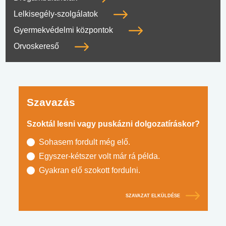
Lelkisegély-szolgálatok
Gyermekvédelmi központok
Orvoskereső
Szavazás
Szoktál lesni vagy puskázni dolgozatíráskor?
Sohasem fordult még elő.
Egyszer-kétszer volt már rá példa.
Gyakran elő szokott fordulni.
SZAVAZAT ELKÜLDÉSE