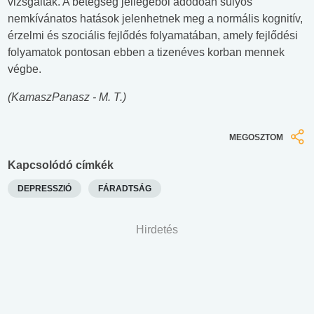
vizsgálták. A betegség jellegéből adódóan súlyos
nemkívánatos hatások jelenhetnek meg a normális kognitív,
érzelmi és szociális fejlődés folyamatában, amely fejlődési
folyamatok pontosan ebben a tizenéves korban mennek
végbe.
(KamaszPanasz - M. T.)
MEGOSZTOM
Kapcsolódó címkék
DEPRESSZIÓ
FÁRADTSÁG
Hirdetés