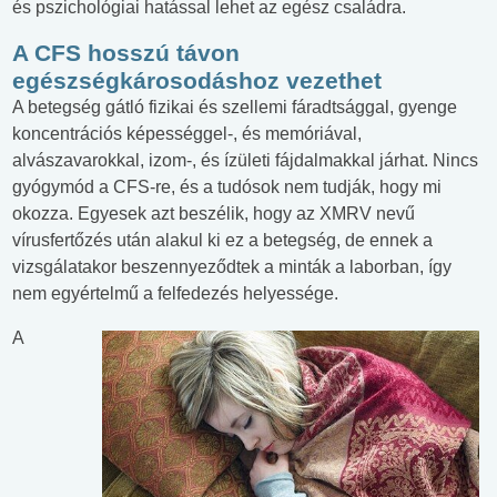
és pszichológiai hatással lehet az egész családra.
A CFS hosszú távon
egészségkárosodáshoz vezethet
A betegség gátló fizikai és szellemi fáradtsággal, gyenge
koncentrációs képességgel-, és memóriával,
alvászavarokkal, izom-, és ízületi fájdalmakkal járhat. Nincs
gyógymód a CFS-re, és a tudósok nem tudják, hogy mi
okozza. Egyesek azt beszélik, hogy az XMRV nevű
vírusfertőzés után alakul ki ez a betegség, de ennek a
vizsgálatakor beszennyeződtek a minták a laborban, így
nem egyértelmű a felfedezés helyessége.
A