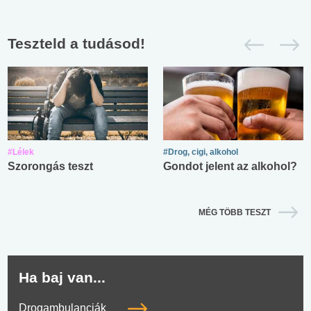
Teszteld a tudásod!
#Lélek
#Drog, cigi, alkohol
Szorongás teszt
Gondot jelent az alkohol?
MÉG TÖBB TESZT
Ha baj van...
Drogambulanciák