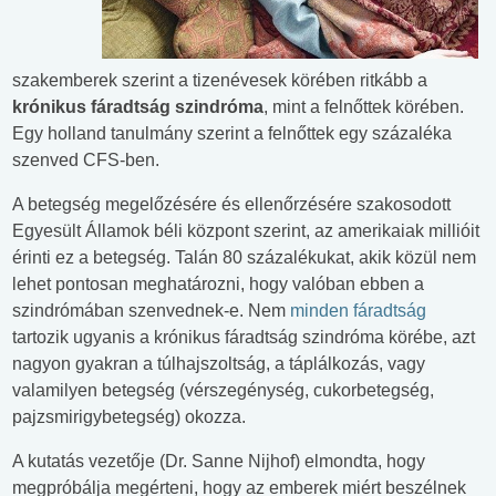
szakemberek szerint a tizenévesek körében ritkább a
krónikus fáradtság szindróma
, mint a felnőttek körében.
Egy holland tanulmány szerint a felnőttek egy százaléka
szenved CFS-ben.
A betegség megelőzésére és ellenőrzésére szakosodott
Egyesült Államok béli központ szerint, az amerikaiak millióit
érinti ez a betegség. Talán 80 százalékukat, akik közül nem
lehet pontosan meghatározni, hogy valóban ebben a
szindrómában szenvednek-e. Nem
minden fáradtság
tartozik ugyanis a krónikus fáradtság szindróma körébe, azt
nagyon gyakran a túlhajszoltság, a táplálkozás, vagy
valamilyen betegség (vérszegénység, cukorbetegség,
pajzsmirigybetegség) okozza.
A kutatás vezetője (Dr. Sanne Nijhof) elmondta, hogy
megpróbálja megérteni, hogy az emberek miért beszélnek