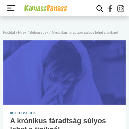
Főoldal
/
Hírek
/
Betegségek
/
A krónikus fáradtság súlyos lehet a tiniknél
#BETEGSÉGEK
A krónikus fáradtság súlyos