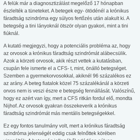
A felük már a diagnosztizálást megelőző 17 hónapban
észlelték a tüneteket. A betegek egy- ötödénél a krónikus
fáradtság szindróma egy súlyos fertőzés után alakult ki. A
betegség a tini lányoknál ötször olyan gyakori, mint a tini
fiúknál.
A kutató megjegyzi, hogy a potenciális probléma az, hogy
az orvosok a krónikus fáradtság szindrómát alábecsülik.
Azok a körzeti orvosok, akik részt vettek a kutatásban,
csupán fele ismerte el a CFS- t, mint, önálló betegséget.
Szemben a gyermekorvosokkal, akiknél 96 százalékos ez
az arány. A beteg fiatalok közel 75 százalékánál a körzeti
orvos nem is veszi észre e betegség fennállását. Valószínű,
hogy ez azért van így, mert a CFS ritkán fordul elő, mondta
Nijhof. Az orvosok gyakran összekeverik a krónikus
fáradtság szindrómát más mentális betegségekkel.
Ez egy fontos tanulmány volt, mert a krónikus fáradtság
szindróma jelenségét eddig csak felnőttek körében