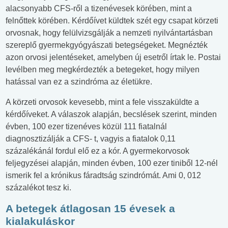
alacsonyabb CFS-ről a tizenévesek körében, mint a
felnőttek körében. Kérdőívet küldtek szét egy csapat körzeti
orvosnak, hogy felülvizsgálják a nemzeti nyilvántartásban
szereplő gyermekgyógyászati betegségeket. Megnézték
azon orvosi jelentéseket, amelyben új esetről írtak le. Postai
levélben meg megkérdezték a betegeket, hogy milyen
hatással van ez a szindróma az életükre.
A körzeti orvosok kevesebb, mint a fele visszaküldte a
kérdőíveket. A válaszok alapján, becslések szerint, minden
évben, 100 ezer tizenéves közül 111 fiatalnál
diagnosztizálják a CFS- t, vagyis a fiatalok 0,11
százalékánál fordul elő ez a kór. A gyermekorvosok
feljegyzései alapján, minden évben, 100 ezer tiniből 12-nél
ismerik fel a krónikus fáradtság szindrómát. Ami 0, 012
százalékot tesz ki.
A betegek átlagosan 15 évesek a
kialakuláskor