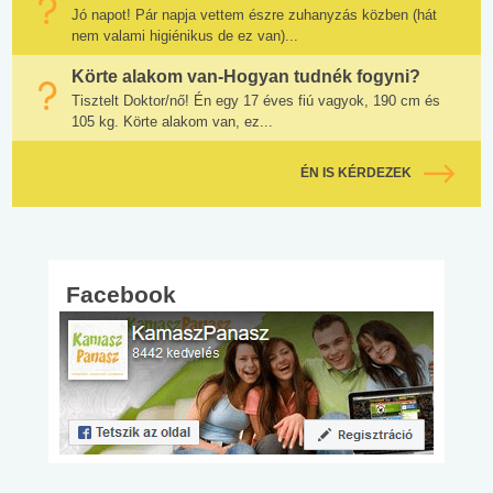
Jó napot! Pár napja vettem észre zuhanyzás közben (hát
nem valami higiénikus de ez van)...
Körte alakom van-Hogyan tudnék fogyni?
Tisztelt Doktor/nő! Én egy 17 éves fiú vagyok, 190 cm és
105 kg. Körte alakom van, ez...
ÉN IS KÉRDEZEK
Facebook