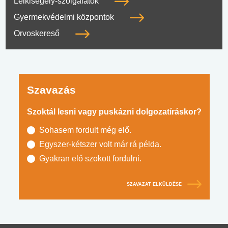
Lelkisegély-szolgálatok
Gyermekvédelmi központok
Orvoskereső
Szavazás
Szoktál lesni vagy puskázni dolgozatíráskor?
Sohasem fordult még elő.
Egyszer-kétszer volt már rá példa.
Gyakran elő szokott fordulni.
SZAVAZAT ELKÜLDÉSE