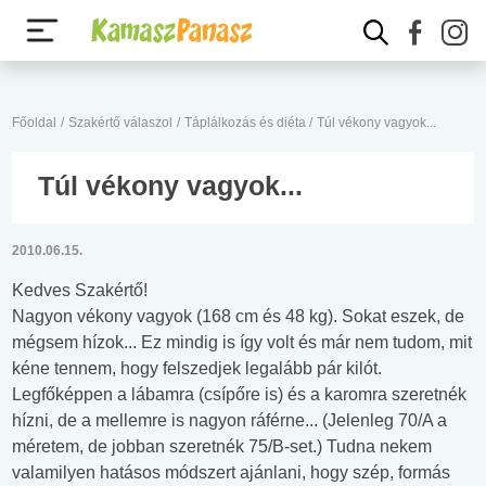
Főoldal
/
Szakértő válaszol
/
Táplálkozás és diéta
/
Túl vékony vagyok...
Túl vékony vagyok...
2010.06.15.
Kedves Szakértő!
Nagyon vékony vagyok (168 cm és 48 kg). Sokat eszek, de
mégsem hízok... Ez mindig is így volt és már nem tudom, mit
kéne tennem, hogy felszedjek legalább pár kilót.
Legfőképpen a lábamra (csípőre is) és a karomra szeretnék
hízni, de a mellemre is nagyon ráférne... (Jelenleg 70/A a
méretem, de jobban szeretnék 75/B-set.) Tudna nekem
valamilyen hatásos módszert ajánlani, hogy szép, formás