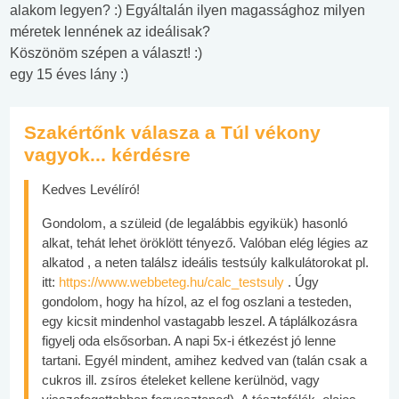
alakom legyen? :) Egyáltalán ilyen magassághoz milyen
méretek lennének az ideálisak?
Köszönöm szépen a választ! :)
egy 15 éves lány :)
Szakértőnk válasza a Túl vékony
vagyok... kérdésre
Kedves Levélíró!
Gondolom, a szüleid (de legalábbis egyikük) hasonló
alkat, tehát lehet öröklött tényező. Valóban elég légies az
alkatod , a neten találsz ideális testsúly kalkulátorokat pl.
itt:
https://www.webbeteg.hu/calc_testsuly
. Úgy
gondolom, hogy ha hízol, az el fog oszlani a testeden,
egy kicsit mindenhol vastagabb leszel. A táplálkozásra
figyelj oda elsősorban. A napi 5x-i étkezést jó lenne
tartani. Egyél mindent, amihez kedved van (talán csak a
cukros ill. zsíros ételeket kellene kerülnöd, vagy