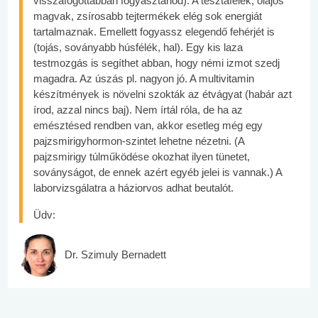
visszafogottabban fogyasztanod). A tésztafélék, olajos
magvak, zsírosabb tejtermékek elég sok energiát
tartalmaznak. Emellett fogyassz elegendő fehérjét is
(tojás, soványabb húsfélék, hal). Egy kis laza
testmozgás is segíthet abban, hogy némi izmot szedj
magadra. Az úszás pl. nagyon jó. A multivitamin
készítmények is növelni szokták az étvágyat (habár azt
írod, azzal nincs baj). Nem írtál róla, de ha az
emésztésed rendben van, akkor esetleg még egy
pajzsmirigyhormon-szintet lehetne nézetni. (A
pajzsmirigy túlműködése okozhat ilyen tünetet,
soványságot, de ennek azért egyéb jelei is vannak.) A
laborvizsgálatra a háziorvos adhat beutalót.
Üdv:
Dr. Szimuly Bernadett