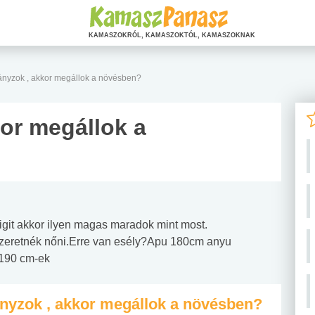
KAMASZOKRÓL, KAMASZOKTÓL, KAMASZOKNAK
nyzok , akkor megállok a növésben?
or megállok a
igit akkor ilyen magas maradok mint most.
szeretnék nőni.Erre van esély?Apu 180cm anyu
 190 cm-ek
nyzok , akkor megállok a növésben?