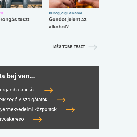
ek
#Drog, cigi, alkohol
#Zöldövezet
rongás teszt
Gondot jelent az
Mekkora az ö
alkohol?
lábnyomod?
MÉG TÖBB TESZT
a baj van...
rogambulanciák
elkisegély-szolgálatok
yermekvédelmi központok
rvoskereső