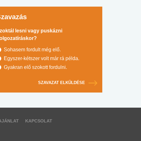
Szavazás
zoktál lesni vagy puskázni
olgozatíráskor?
Sohasem fordult még elő.
Egyszer-kétszer volt már rá példa.
Gyakran elő szokott fordulni.
SZAVAZAT ELKÜLDÉSE
AJÁNLAT
KAPCSOLAT