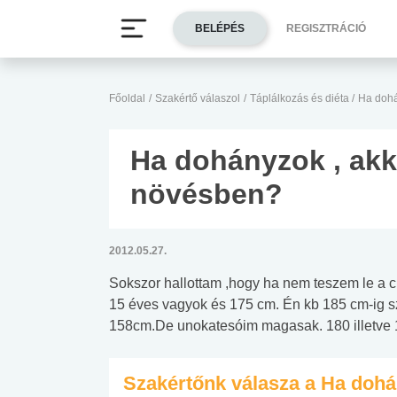
BELÉPÉS
REGISZTRÁCIÓ
Főoldal
/
Szakértő válaszol
/
Táplálkozás és diéta
/
Ha dohá
Ha dohányzok , akk
növésben?
2012.05.27.
Sokszor hallottam ,hogy ha nem teszem le a c
15 éves vagyok és 175 cm. Én kb 185 cm-ig 
158cm.De unokatesóim magasak. 180 illetve
Szakértőnk válasza a Ha dohá