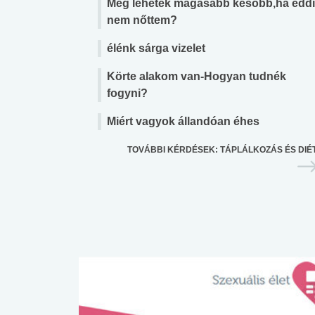
Még lehetek magasabb később,ha edd
nem nőttem?
élénk sárga vizelet
Körte alakom van-Hogyan tudnék
fogyni?
Miért vagyok állandóan éhes
TOVÁBBI KÉRDÉSEK: TÁPLÁLKOZÁS ÉS DIÉ