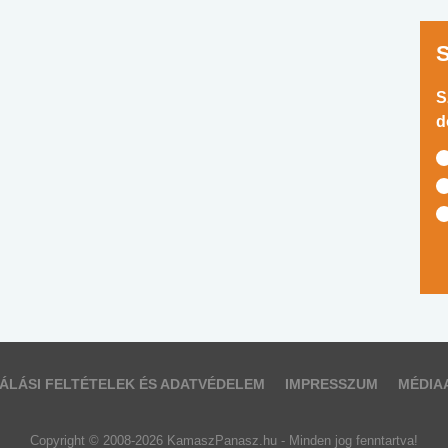
S
d
ÁLÁSI FELTÉTELEK ÉS ADATVÉDELEM
IMPRESSZUM
MÉDIA
Copyright © 2008-2026 KamaszPanasz.hu - Minden jog fenntartva!