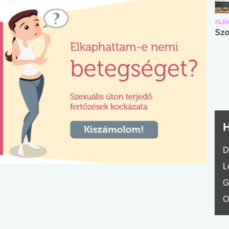
#Suli, munka
#Suli, munka
#Lél
Angol középfokú
Internet-függőség
Szo
nyelvvizsga teszt -
teszt
No.42
H
D
L
G
O