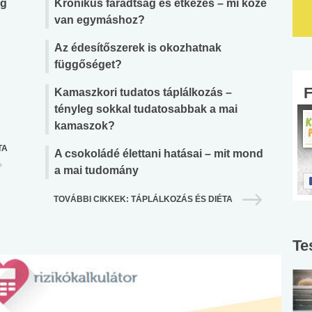
ig
Krónikus fáradtság és étkezés – mi köze
van egymáshoz?
Az édesítőszerek is okozhatnak
függőséget?
Kamaszkori tudatos táplálkozás –
tényleg sokkal tudatosabbak a mai
kamaszok?
TA
A csokoládé élettani hatásai – mit mond
a mai tudomány
TOVÁBBI CIKKEK: TÁPLÁLKOZÁS ÉS DIÉTA
Te