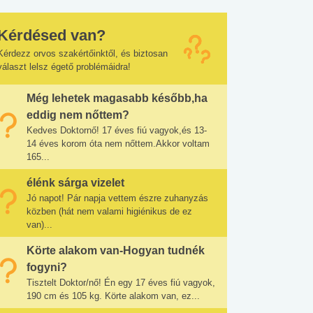
Kérdésed van?
Kérdezz orvos szakértőinktől, és biztosan
választ lelsz égető problémáidra!
Még lehetek magasabb később,ha
eddig nem nőttem?
Kedves Doktornő! 17 éves fiú vagyok,és 13-
14 éves korom óta nem nőttem.Akkor voltam
165...
élénk sárga vizelet
Jó napot! Pár napja vettem észre zuhanyzás
közben (hát nem valami higiénikus de ez
van)...
Körte alakom van-Hogyan tudnék
fogyni?
Tisztelt Doktor/nő! Én egy 17 éves fiú vagyok,
190 cm és 105 kg. Körte alakom van, ez...