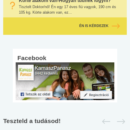
Körte alakom van-Hogyan tudnék fogyni?
Tisztelt Doktor/nő! Én egy 17 éves fiú vagyok, 190 cm és
105 kg. Körte alakom van, ez...
ÉN IS KÉRDEZEK
Facebook
Teszteld a tudásod!