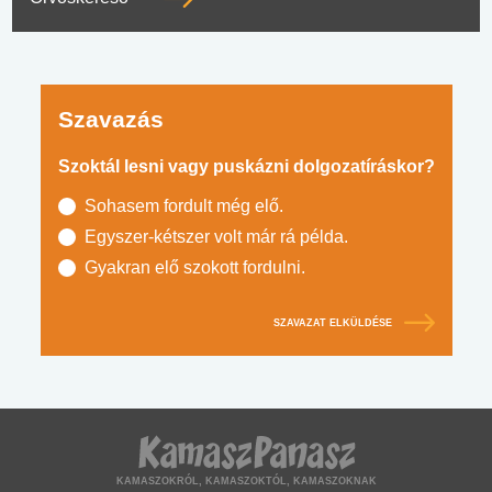
Szavazás
Szoktál lesni vagy puskázni dolgozatíráskor?
Sohasem fordult még elő.
Egyszer-kétszer volt már rá példa.
Gyakran elő szokott fordulni.
SZAVAZAT ELKÜLDÉSE
KAMASZOKRÓL, KAMASZOKTÓL, KAMASZOKNAK