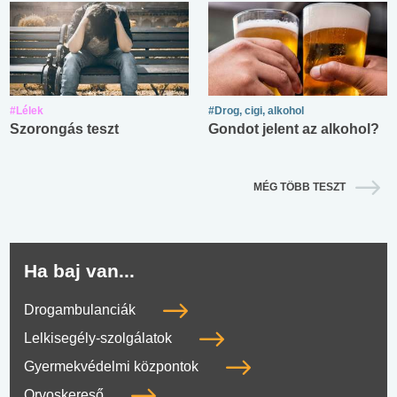
#Lélek
#Drog, cigi, alkohol
Szorongás teszt
Gondot jelent az alkohol?
MÉG TÖBB TESZT
Ha baj van...
Drogambulanciák
Lelkisegély-szolgálatok
Gyermekvédelmi központok
Orvoskereső