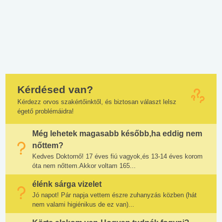
Kérdésed van?
Kérdezz orvos szakértőinktől, és biztosan választ lelsz
égető problémáidra!
Még lehetek magasabb később,ha eddig nem
nőttem?
Kedves Doktornő! 17 éves fiú vagyok,és 13-14 éves korom
óta nem nőttem.Akkor voltam 165...
élénk sárga vizelet
Jó napot! Pár napja vettem észre zuhanyzás közben (hát
nem valami higiénikus de ez van)...