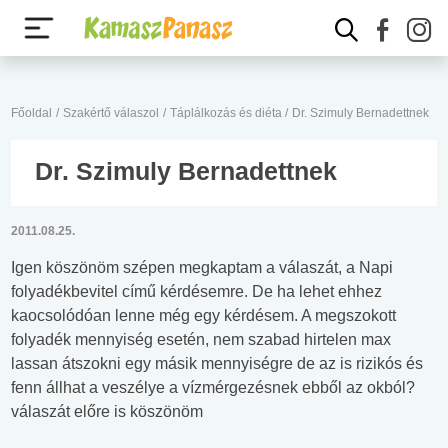
Főoldal
/
Szakértő válaszol
/
Táplálkozás és diéta
/
Dr. Szimuly Bernadettnek
Dr. Szimuly Bernadettnek
2011.08.25.
Igen köszönöm szépen megkaptam a válaszát, a Napi
folyadékbevitel című kérdésemre. De ha lehet ehhez
kaocsolódóan lenne még egy kérdésem. A megszokott
folyadék mennyiség esetén, nem szabad hirtelen max
lassan átszokni egy másik mennyiségre de az is rizikós és
fenn állhat a veszélye a vízmérgezésnek ebből az okból?
válaszát előre is köszönöm