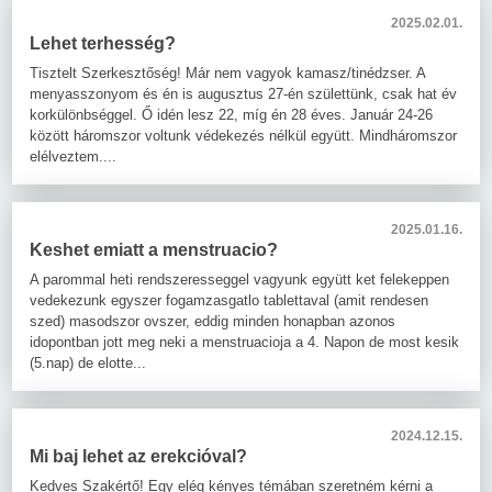
2025.02.01.
Lehet terhesség?
Tisztelt Szerkesztőség! Már nem vagyok kamasz/tinédzser. A
menyasszonyom és én is augusztus 27-én születtünk, csak hat év
korkülönbséggel. Ő idén lesz 22, míg én 28 éves. Január 24-26
között háromszor voltunk védekezés nélkül együtt. Mindháromszor
elélveztem....
2025.01.16.
Keshet emiatt a menstruacio?
A parommal heti rendszeresseggel vagyunk együtt ket felekeppen
vedekezunk egyszer fogamzasgatlo tablettaval (amit rendesen
szed) masodszor ovszer, eddig minden honapban azonos
idopontban jott meg neki a menstruacioja a 4. Napon de most kesik
(5.nap) de elotte...
2024.12.15.
Mi baj lehet az erekcióval?
Kedves Szakértő! Egy elég kényes témában szeretném kérni a