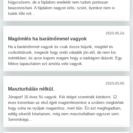
húgycsövem, de a fájdalom eredetét nem tudom pontosan
beazonosítani. A fájdalom nagyon erős, szúró, ilyenkor nem is
tudok tőle mit...
2025.06.24.
Magömlés ha barátnőmmel vagyok
Ha a barátnőmmel vagyok és csak össze bújunk, megölel és
csókolódzunk, megesik hogy ondó váladék jön elő, de nem kis
mértékben, és azon kapom magam hogy a nadrágom átázott. Egy
féléve tapasztalom ezt amióta vele vagyok.
2025.05.09.
Maszturbálás nélkül.
Jónapot! 16 éves fiú vagyok. Két dolgot szeretnék kérdezni. 12
éves koromban az első éjjeli magömlésemkor a szüleim megkértek
hogy soha ne nyúljak magamhoz, mert bűn. Én ezt megfogadtam,
eddig sikerült kitartanom, még nem maszturbáltam egyszer sem.
Semmiképp...