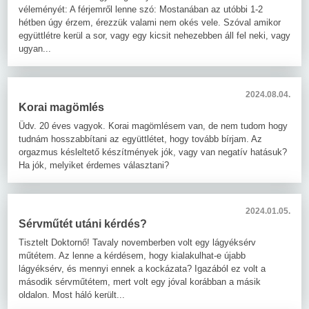
véleményét: A férjemről lenne szó: Mostanában az utóbbi 1-2
hétben úgy érzem, érezzük valami nem okés vele. Szóval amikor
együttlétre kerül a sor, vagy egy kicsit nehezebben áll fel neki, vagy
ugyan...
2024.08.04.
Korai magömlés
Üdv. 20 éves vagyok. Korai magömlésem van, de nem tudom hogy
tudnám hosszabbítani az együttlétet, hogy tovább bírjam. Az
orgazmus késleltető készítmények jók, vagy van negatív hatásuk?
Ha jók, melyiket érdemes választani?
2024.01.05.
Sérvműtét utáni kérdés?
Tisztelt Doktornő! Tavaly novemberben volt egy lágyéksérv
műtétem. Az lenne a kérdésem, hogy kialakulhat-e újabb
lágyéksérv, és mennyi ennek a kockázata? Igazából ez volt a
második sérvműtétem, mert volt egy jóval korábban a másik
oldalon. Most háló került...