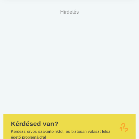
Hirdetés
Kérdésed van?
Kérdezz orvos szakértőinktől, és biztosan választ lelsz
égető problémáidra!