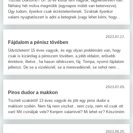
Tisztelt Doktornő / Úr! 30 év körüli férfi vagyok, lágyéksérvem van.
Néhány hét múlva megműtik (egynapos műtét van betervezve).
Úgy tudom, ilyenkor csak érzéstelenítenek. Szoktak ilyenkor
valami nyugtatószert is adni a betegnek (vagy lehet kérni, hogy...
2023.07.17.
Fájdalom a pénisz tövében
Üdvözletem! 15 éves vagyok, és egy olyan problémám van, hogy
csak is kizárólag a péniszem tövében, a jobb oldalon, erősebb
érintésre, illetve , ha hason ráfekszem, fáj. Tompa, nyomó fájdalom
jellemzi. De se a vizelésnél, se a merevedésnél, se sehol nem...
2023.07.05.
Piros dudor a makkon
Tisztelt szakértő! 13 éves vagyok és jött egy piros dudor a
makkom szélén. Nem fáj nem viszket , nem csíp, nem nő.csak ott
van! Mit csináljak vele? Kenjem valamivel? Mi lehet ez? Köszönöm
2023.06.25.