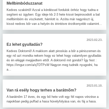
Mellbimbóduzzanat
Kedves szakértő! Azzal a kérdéssel fordulok önhöz hogy tudna e
segíteni ez ügyben: Egy ideje kb 2-3 hete kissé bepirosodott a bal
mellbimbóm és viszketett, hámlott is. Azóta már nagyrészt új,
kissé nedves bőr van a helyén és érintésre érzékenyebb valamint...
2023.02.23.
Ez lehet gyulladás?
Kedves Doktornő! A makkom alatt piroskás a bőr a péniszemen és
egy nő azt mondta nekem hogy ez lehet hogy valamilyen gyulladás
és én eléggé megijedtem ettől. A doktornő mit gondol? Így fest :
https://imgur.com/a/qTDTPsW Nagyon meg tudnék nyugodni, ha
a...
2023.01.10.
Van rá esély hogy terhes a barátnőm?
A barátnőm 17 éves, és egy bő hete volt egy fél napos vérzése a
napokban pedig puffad a hasa hüvelyfolyása van, és fáj a hasa.