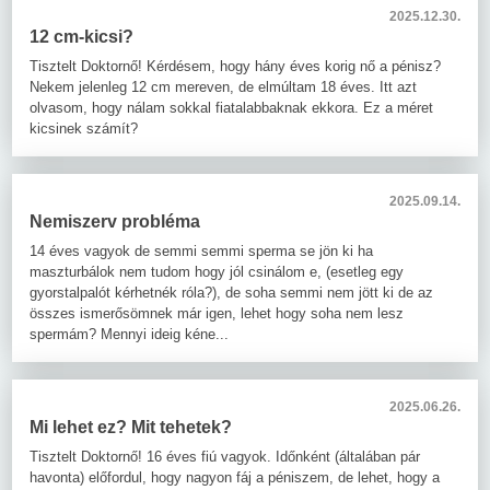
2025.12.30.
12 cm-kicsi?
Tisztelt Doktornő! Kérdésem, hogy hány éves korig nő a pénisz?
Nekem jelenleg 12 cm mereven, de elmúltam 18 éves. Itt azt
olvasom, hogy nálam sokkal fiatalabbaknak ekkora. Ez a méret
kicsinek számít?
2025.09.14.
Nemiszerv probléma
14 éves vagyok de semmi semmi sperma se jön ki ha
maszturbálok nem tudom hogy jól csinálom e, (esetleg egy
gyorstalpalót kérhetnék róla?), de soha semmi nem jött ki de az
összes ismerősömnek már igen, lehet hogy soha nem lesz
spermám? Mennyi ideig kéne...
2025.06.26.
Mi lehet ez? Mit tehetek?
Tisztelt Doktornő! 16 éves fiú vagyok. Időnként (általában pár
havonta) előfordul, hogy nagyon fáj a péniszem, de lehet, hogy a