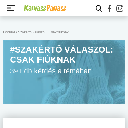
Főoldal
/
Szakértő válaszol
/
Csak fiúknak
#SZAKÉRTŐ VÁLASZOL:
CSAK FIÚKNAK
391 db kérdés a témában