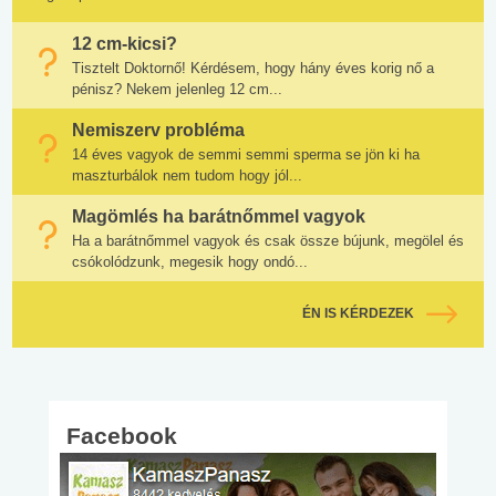
12 cm-kicsi?
Tisztelt Doktornő! Kérdésem, hogy hány éves korig nő a
pénisz? Nekem jelenleg 12 cm...
Nemiszerv probléma
14 éves vagyok de semmi semmi sperma se jön ki ha
maszturbálok nem tudom hogy jól...
Magömlés ha barátnőmmel vagyok
Ha a barátnőmmel vagyok és csak össze bújunk, megölel és
csókolódzunk, megesik hogy ondó...
ÉN IS KÉRDEZEK
Facebook