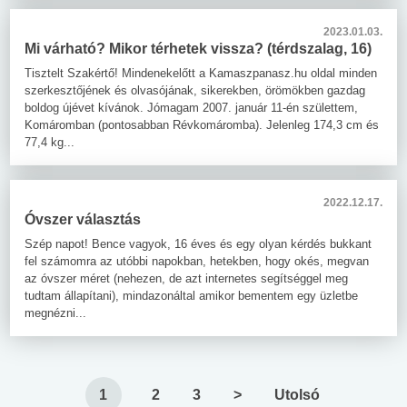
2023.01.03.
Mi várható? Mikor térhetek vissza? (térdszalag, 16)
Tisztelt Szakértő! Mindenekelőtt a Kamaszpanasz.hu oldal minden
szerkesztőjének és olvasójának, sikerekben, örömökben gazdag
boldog újévet kívánok. Jómagam 2007. január 11-én születtem,
Komáromban (pontosabban Révkomáromba). Jelenleg 174,3 cm és
77,4 kg...
2022.12.17.
Óvszer választás
Szép napot! Bence vagyok, 16 éves és egy olyan kérdés bukkant
fel számomra az utóbbi napokban, hetekben, hogy okés, megvan
az óvszer méret (nehezen, de azt internetes segítséggel meg
tudtam állapítani), mindazonáltal amikor bementem egy üzletbe
megnézni...
1
2
3
>
Utolsó