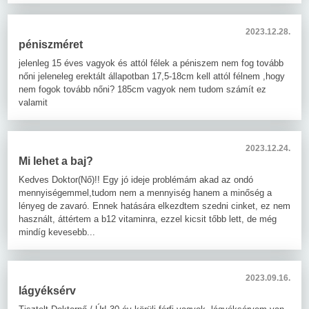
2023.12.28.
péniszméret
jelenleg 15 éves vagyok és attól félek a péniszem nem fog tovább
nőni jeleneleg erektált állapotban 17,5-18cm kell attól félnem ,hogy
nem fogok tovább nőni? 185cm vagyok nem tudom számít ez
valamit
2023.12.24.
Mi lehet a baj?
Kedves Doktor(Nő)!! Egy jó ideje problémám akad az ondó
mennyiségemmel,tudom nem a mennyiség hanem a minőség a
lényeg de zavaró. Ennek hatására elkezdtem szedni cinket, ez nem
használt, áttértem a b12 vitaminra, ezzel kicsit tőbb lett, de még
mindíg kevesebb...
2023.09.16.
lágyéksérv