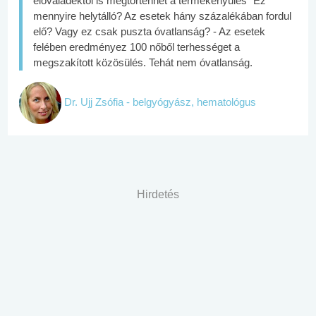
előváladéktól is megtörténhet a termékenyülés" Ez
mennyire helytálló? Az esetek hány százalékában fordul
elő? Vagy ez csak puszta óvatlanság? - Az esetek
felében eredményez 100 nőből terhességet a
megszakított közösülés. Tehát nem óvatlanság.
Dr. Ujj Zsófia - belgyógyász, hematológus
Hirdetés