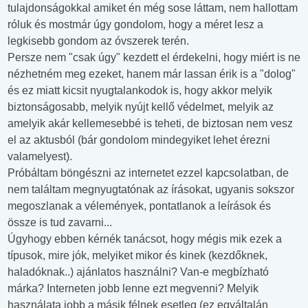
tulajdonságokkal amiket én még sose láttam, nem hallottam
róluk és mostmár úgy gondolom, hogy a méret lesz a
legkisebb gondom az óvszerek terén.
Persze nem "csak úgy" kezdett el érdekelni, hogy miért is ne
nézhetném meg ezeket, hanem már lassan érik is a "dolog"
és ez miatt kicsit nyugtalankodok is, hogy akkor melyik
biztonságosabb, melyik nyújt kellő védelmet, melyik az
amelyik akár kellemesebbé is teheti, de biztosan nem vesz
el az aktusból (bár gondolom mindegyiket lehet érezni
valamelyest).
Próbáltam böngészni az internetet ezzel kapcsolatban, de
nem találtam megnyugtatónak az írásokat, ugyanis sokszor
megoszlanak a vélemények, pontatlanok a leírások és
össze is tud zavarni...
Úgyhogy ebben kérnék tanácsot, hogy mégis mik ezek a
típusok, mire jók, melyiket mikor és kinek (kezdőknek,
haladóknak..) ajánlatos használni? Van-e megbízható
márka? Interneten jobb lenne ezt megvenni? Melyik
használata jobb a másik félnek esetleg (ez egyáltalán