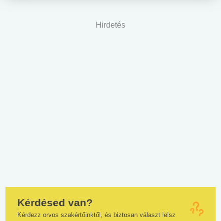
Hirdetés
Kérdésed van?
Kérdezz orvos szakértőinktől, és biztosan választ lelsz