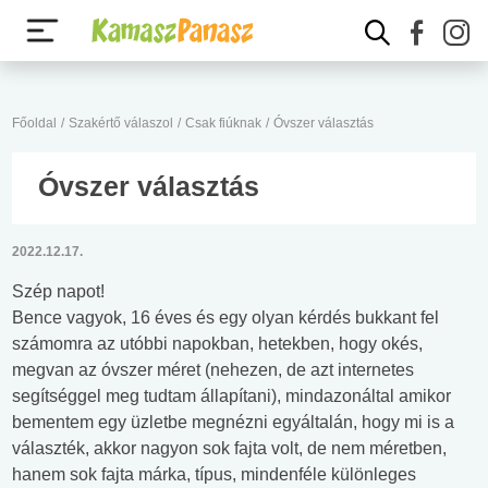
Főoldal
/
Szakértő válaszol
/
Csak fiúknak
/
Óvszer választás
Óvszer választás
2022.12.17.
Szép napot!
Bence vagyok, 16 éves és egy olyan kérdés bukkant fel
számomra az utóbbi napokban, hetekben, hogy okés,
megvan az óvszer méret (nehezen, de azt internetes
segítséggel meg tudtam állapítani), mindazonáltal amikor
bementem egy üzletbe megnézni egyáltalán, hogy mi is a
választék, akkor nagyon sok fajta volt, de nem méretben,
hanem sok fajta márka, típus, mindenféle különleges