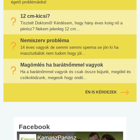
égető problémáidra!
12 cm-kicsi?
Tisztelt Doktornő! Kérdésem, hogy hány éves korig nő a
pénisz? Nekem jelenleg 12 cm...
Nemiszerv probléma
14 éves vagyok de semmi semmi sperma se jön ki ha
maszturbálok nem tudom hogy jól...
Magömlés ha barátnőmmel vagyok
Ha a barátnőmmel vagyok és csak össze bújunk, megölel és
csókolódzunk, megesik hogy ondó...
ÉN IS KÉRDEZEK
Facebook