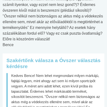
számít ilyenkor, vagy ezzel nem lesz gond?)? Érdemes
óvszeren kívűl mást is beszerezni (plédául síkosító)?
"Óvszer nélkül nem biztonságos az aktus még a védekezés
ellenére sem, mivel akár az előváladéktól is megtörténhet a
termékenyülés" Ez mennyire helytálló? Az esetek hány
százalékában fordul elő? Vagy ez csak puszta óvatlanság?
Előre is köszönöm válaszát!
Bence
Szakértőnk válasza a Óvszer választás
kérdésre
Kedves Bence! Nem lehet megmondani milyen márkájú,
fajtájú legyen, mint ahogy azt sem ki milyen sportcipőt
vegyen. A méret ami adott lehet, ezen kívül próba és
tapasztalat. Érdemes lehet márkásabb terméket,
síkosítót beszerezni. "Óvszer nélkül nem biztonságos az
aktus még a védekezés ellenére sem, mivel akár az