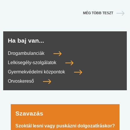
MÉG TÖBB TESZT
Ha baj van...
Drogambulanciák
Lelkisegély-szolgálatok
Gyermekvédelmi központok
Orvoskereső
Szavazás
Szoktál lesni vagy puskázni dolgozatíráskor?