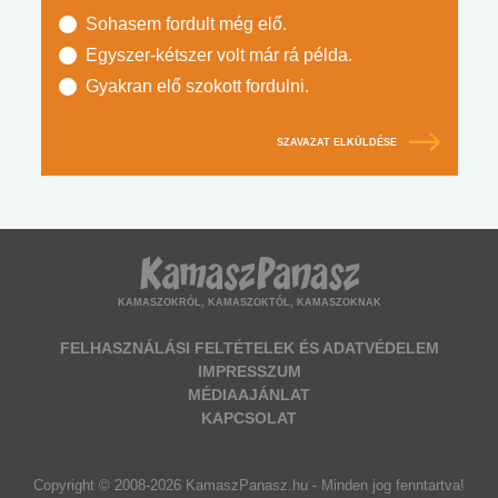
Sohasem fordult még elő.
Egyszer-kétszer volt már rá példa.
Gyakran elő szokott fordulni.
SZAVAZAT ELKÜLDÉSE
KAMASZOKRÓL, KAMASZOKTÓL, KAMASZOKNAK
FELHASZNÁLÁSI FELTÉTELEK ÉS ADATVÉDELEM
IMPRESSZUM
MÉDIAAJÁNLAT
KAPCSOLAT
Copyright © 2008-2026 KamaszPanasz.hu - Minden jog fenntartva!