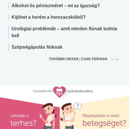
Alkohol és péniszméret – mi az igazság?
Kijöhet a herém a herezacskóból?
Urológiai problémák – amit minden fiúnak tudnia
kell
Szépségápolás fiúknak
TOVÁBBI CIKKEK: CSAK FIÚKNAK