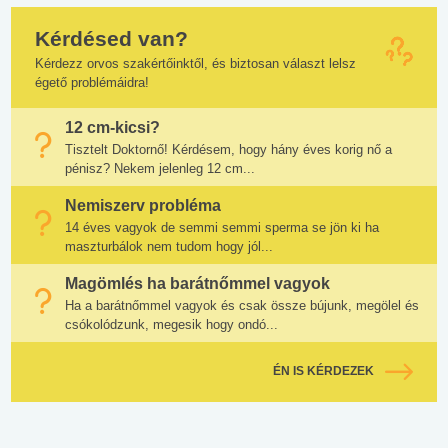
Kérdésed van?
Kérdezz orvos szakértőinktől, és biztosan választ lelsz
égető problémáidra!
12 cm-kicsi?
Tisztelt Doktornő! Kérdésem, hogy hány éves korig nő a
pénisz? Nekem jelenleg 12 cm...
Nemiszerv probléma
14 éves vagyok de semmi semmi sperma se jön ki ha
maszturbálok nem tudom hogy jól...
Magömlés ha barátnőmmel vagyok
Ha a barátnőmmel vagyok és csak össze bújunk, megölel és
csókolódzunk, megesik hogy ondó...
ÉN IS KÉRDEZEK