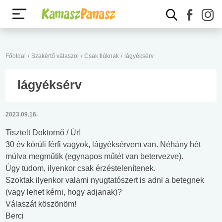
Főoldal
/
Szakértő válaszol
/
Csak fiúknak
/
lágyéksérv
lágyéksérv
2023.09.16.
Tisztelt Doktornő / Úr!
30 év körüli férfi vagyok, lágyéksérvem van. Néhány hét
múlva megműtik (egynapos műtét van betervezve).
Úgy tudom, ilyenkor csak érzéstelenítenek.
Szoktak ilyenkor valami nyugtatószert is adni a betegnek
(vagy lehet kérni, hogy adjanak)?
Válaszát köszönöm!
Berci