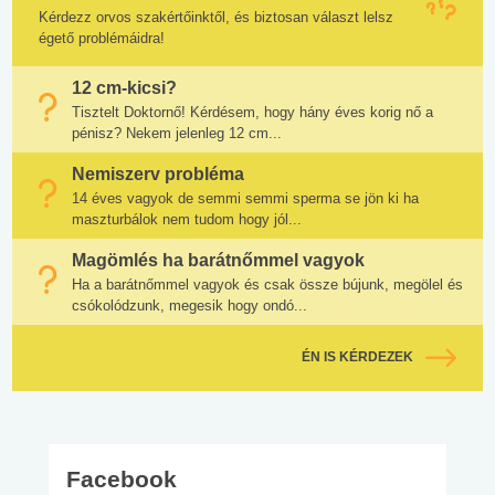
Kérdezz orvos szakértőinktől, és biztosan választ lelsz
égető problémáidra!
12 cm-kicsi?
Tisztelt Doktornő! Kérdésem, hogy hány éves korig nő a
pénisz? Nekem jelenleg 12 cm...
Nemiszerv probléma
14 éves vagyok de semmi semmi sperma se jön ki ha
maszturbálok nem tudom hogy jól...
Magömlés ha barátnőmmel vagyok
Ha a barátnőmmel vagyok és csak össze bújunk, megölel és
csókolódzunk, megesik hogy ondó...
ÉN IS KÉRDEZEK
Facebook