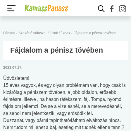
Főoldal
/
Szakértő válaszol
/
Csak fiúknak
/
Fájdalom a pénisz tövében
Fájdalom a pénisz tövében
2023.07.17.
Üdvözletem!
15 éves vagyok, és egy olyan problémám van, hogy csak is
kizárólag a péniszem tövében, a jobb oldalon, erősebb
érintésre, illetve , ha hason ráfekszem, fáj. Tompa, nyomó
fájdalom jellemzi. De se a vizelésnél, se a merevedésnél,
se sehol nem jelentkezik, vagy erősödik fel.
Duzzanat, vagy bármi tapintható/látható elváltozás nincs.
Nem tudom mi lehet a baj, esetleg mit tudnék ellene tenni?