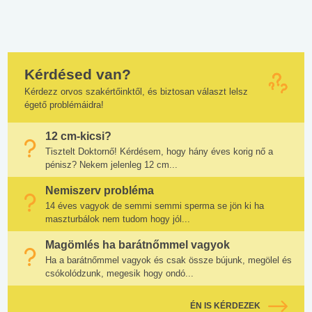
Kérdésed van?
Kérdezz orvos szakértőinktől, és biztosan választ lelsz
égető problémáidra!
12 cm-kicsi?
Tisztelt Doktornő! Kérdésem, hogy hány éves korig nő a
pénisz? Nekem jelenleg 12 cm...
Nemiszerv probléma
14 éves vagyok de semmi semmi sperma se jön ki ha
maszturbálok nem tudom hogy jól...
Magömlés ha barátnőmmel vagyok
Ha a barátnőmmel vagyok és csak össze bújunk, megölel és
csókolódzunk, megesik hogy ondó...
ÉN IS KÉRDEZEK