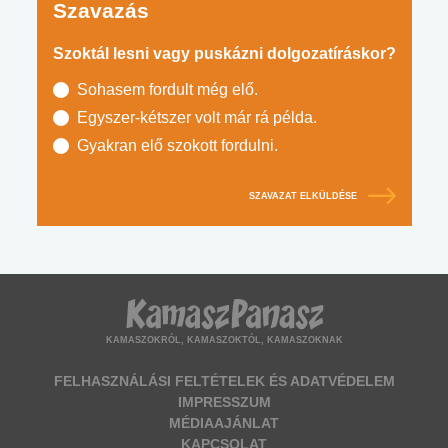
Szavazás
Szoktál lesni vagy puskázni dolgozatíráskor?
Sohasem fordult még elő.
Egyszer-kétszer volt már rá példa.
Gyakran elő szokott fordulni.
SZAVAZAT ELKÜLDÉSE
KAMASZOKRÓL, KAMASZOKTÓL, KAMASZOKNAK
FELHASZNÁLÁSI FELTÉTELEK ÉS ADATVÉDELEM
IMPRESSZUM
MÉDIAAJÁNLAT
KAPCSOLAT