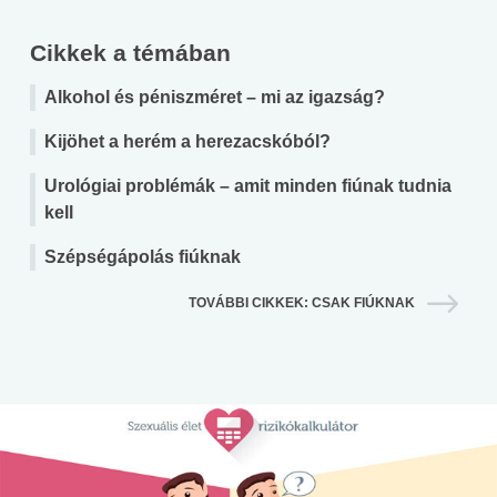
Cikkek a témában
Alkohol és péniszméret – mi az igazság?
Kijöhet a herém a herezacskóból?
Urológiai problémák – amit minden fiúnak tudnia
kell
Szépségápolás fiúknak
TOVÁBBI CIKKEK: CSAK FIÚKNAK