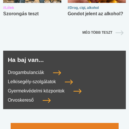
#Lélek
#Drog, cigi, alkohol
Szorongás teszt
Gondot jelent az alkohol?
MÉG TÖBB TESZT
Ha baj van...
Drogambulanciák
Lelkisegély-szolgálatok
Gyermekvédelmi központok
Orvoskereső