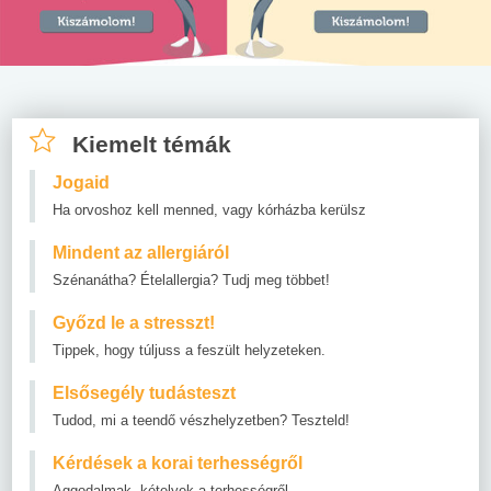
Kiemelt témák
Jogaid
Ha orvoshoz kell menned, vagy kórházba kerülsz
Mindent az allergiáról
Szénanátha? Ételallergia? Tudj meg többet!
Győzd le a stresszt!
Tippek, hogy túljuss a feszült helyzeteken.
Elsősegély tudásteszt
Tudod, mi a teendő vészhelyzetben? Teszteld!
Kérdések a korai terhességről
Aggodalmak, kételyek a terhességről