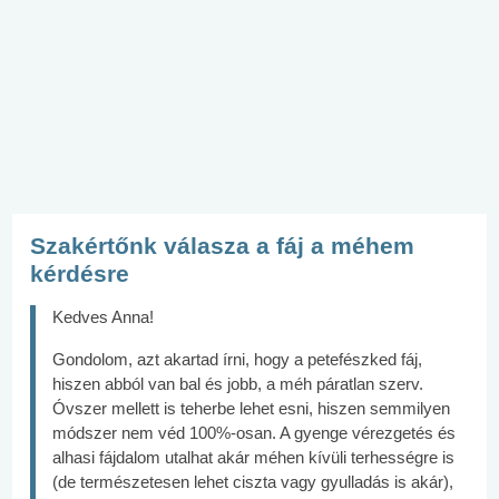
Szakértőnk válasza a fáj a méhem
kérdésre
Kedves Anna!
Gondolom, azt akartad írni, hogy a petefészked fáj,
hiszen abból van bal és jobb, a méh páratlan szerv.
Óvszer mellett is teherbe lehet esni, hiszen semmilyen
módszer nem véd 100%-osan. A gyenge vérezgetés és
alhasi fájdalom utalhat akár méhen kívüli terhességre is
(de természetesen lehet ciszta vagy gyulladás is akár),