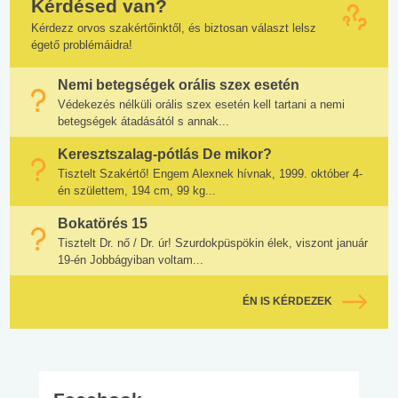
Kérdésed van?
Kérdezz orvos szakértőinktől, és biztosan választ lelsz
égető problémáidra!
Nemi betegségek orális szex esetén
Védekezés nélküli orális szex esetén kell tartani a nemi
betegségek átadásától s annak...
Keresztszalag-pótlás De mikor?
Tisztelt Szakértő! Engem Alexnek hívnak, 1999. október 4-
én születtem, 194 cm, 99 kg...
Bokatörés 15
Tisztelt Dr. nő / Dr. úr! Szurdokpüspökin élek, viszont január
19-én Jobbágyiban voltam...
ÉN IS KÉRDEZEK