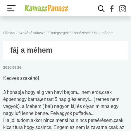
Főoldal
/
Szakértő válaszol
/
Betegségek és fertőzések
/
fáj a méhem
fáj a méhem
2010.09.26.
Kedves szakértő!
3 hónapja hogy alig van havi bajom... nem erős,csak
éppenhogy barna,ez tart 5 napig és ennyi... ( terhes nem
vagyok). a Méhem ( bal) nagyon fáj és olyan mintha egy
nagy lufi lenne benne. Felvagyok puffadva...
Ha jól tudom,akkor nincs mensi ha nincs peteérésem,csak
kicsit fura hogy sosincs. Engem ez nem is zavarna,csak az