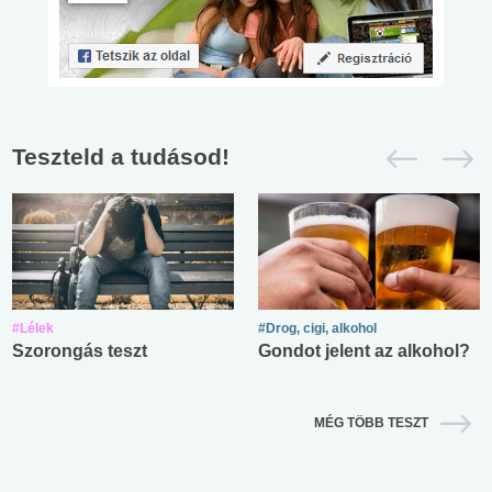
Teszteld a tudásod!
#Lélek
#Drog, cigi, alkohol
Szorongás teszt
Gondot jelent az alkohol?
MÉG TÖBB TESZT