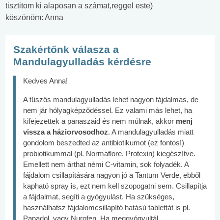
tisztitom ki alaposan a számat,reggel este)
köszönöm: Anna
Szakértőnk válasza a
Mandulagyulladás kérdésre
Kedves Anna!
A tüszős mandulagyulladás lehet nagyon fájdalmas, de
nem jár hólyagképződéssel. Ez valami más lehet, ha
kifejezettek a panaszaid és nem múlnak, akkor
menj
vissza a háziorvosodhoz
. A mandulagyulladás miatt
gondolom beszedted az antibiotikumot (ez fontos!)
probiotikummal (pl. Normaflore, Protexin) kiegészítve.
Emellett nem árthat némi C-vitamin, sok folyadék. A
fájdalom csillapítására nagyon jó a Tantum Verde, ebből
kapható spray is, ezt nem kell szopogatni sem. Csillapítja
a fájdalmat, segíti a gyógyulást. Ha szükséges,
használhatsz fájdalomcsillapító hatású tablettát is pl.
Panadol, vagy Nurofen. Ha meggyógyultál,