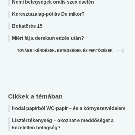
Nemi betegségek orális szex esetén
Keresztszalag-pótlás De mikor?
Bokatörés 15
Miért fáj a derekam edzés után?
TOVÁBBI KÉRDÉSEK: BETEGSÉGEK ÉS FERTŐZÉSEK
Cikkek a témában
Irodai papírból WC-papír – és a környezetvédelem
Lisztérzékenység – okozhat-e meddőséget a
kezeletlen betegség?