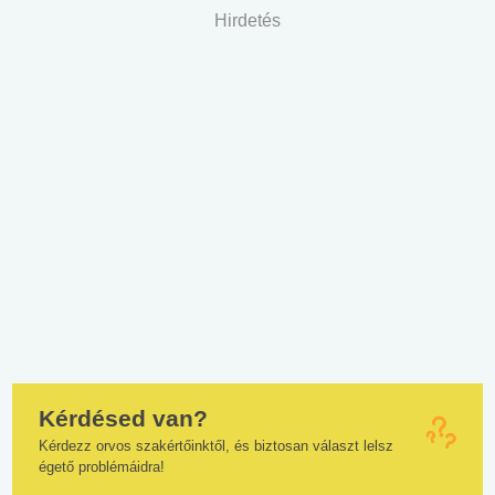
Hirdetés
Kérdésed van?
Kérdezz orvos szakértőinktől, és biztosan választ lelsz
égető problémáidra!