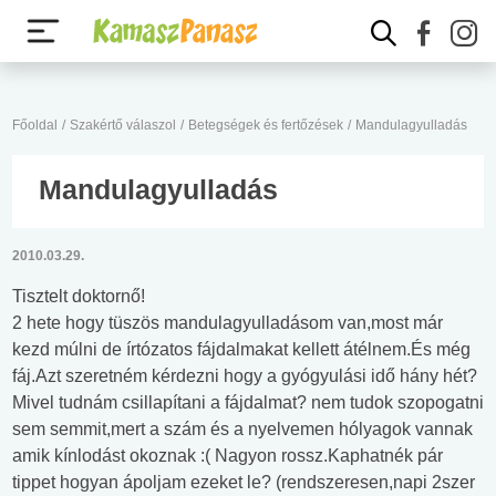
Főoldal
/
Szakértő válaszol
/
Betegségek és fertőzések
/
Mandulagyulladás
Mandulagyulladás
2010.03.29.
Tisztelt doktornő!
2 hete hogy tüszös mandulagyulladásom van,most már
kezd múlni de írtózatos fájdalmakat kellett átélnem.És még
fáj.Azt szeretném kérdezni hogy a gyógyulási idő hány hét?
Mivel tudnám csillapítani a fájdalmat? nem tudok szopogatni
sem semmit,mert a szám és a nyelvemen hólyagok vannak
amik kínlodást okoznak :( Nagyon rossz.Kaphatnék pár
tippet hogyan ápoljam ezeket le? (rendszeresen,napi 2szer