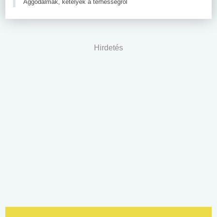
Aggodalmak, kételyek a terhességről
Hirdetés