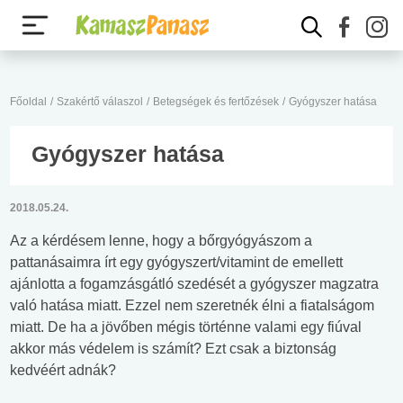
Főoldal
/
Szakértő válaszol
/
Betegségek és fertőzések
/
Gyógyszer hatása
Gyógyszer hatása
2018.05.24.
Az a kérdésem lenne, hogy a bőrgyógyászom a
pattanásaimra írt egy gyógyszert/vitamint de emellett
ajánlotta a fogamzásgátló szedését a gyógyszer magzatra
való hatása miatt. Ezzel nem szeretnék élni a fiatalságom
miatt. De ha a jövőben mégis történne valami egy fiúval
akkor más védelem is számít? Ezt csak a biztonság
kedvéért adnák?