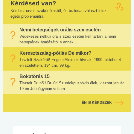
Kérdésed van?
Kérdezz orvos szakértőinktől, és biztosan választ lelsz
égető problémáidra!
Nemi betegségek orális szex esetén
Védekezés nélküli orális szex esetén kell tartani a nemi
betegségek átadásától s annak...
Keresztszalag-pótlás De mikor?
Tisztelt Szakértő! Engem Alexnek hívnak, 1999. október 4-
én születtem, 194 cm, 99 kg...
Bokatörés 15
Tisztelt Dr. nő / Dr. úr! Szurdokpüspökin élek, viszont január
19-én Jobbágyiban voltam...
ÉN IS KÉRDEZEK