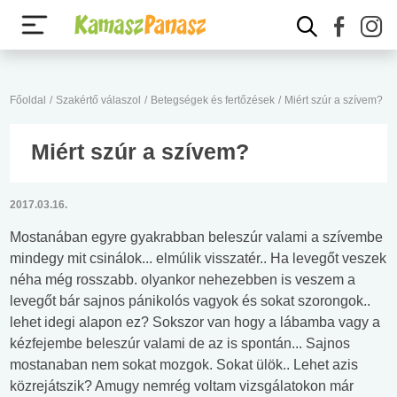
Főoldal
/
Szakértő válaszol
/
Betegségek és fertőzések
/
Miért szúr a szívem?
Miért szúr a szívem?
2017.03.16.
Mostanában egyre gyakrabban beleszúr valami a szívembe
mindegy mit csinálok... elmúlik visszatér.. Ha levegőt veszek
néha még rosszabb. olyankor nehezebben is veszem a
levegőt bár sajnos pánikolós vagyok és sokat szorongok..
lehet idegi alapon ez? Sokszor van hogy a lábamba vagy a
kézfejembe beleszúr valami de az is spontán... Sajnos
mostanaban nem sokat mozgok. Sokat ülök.. Lehet azis
közrejátszik? Amugy nemrég voltam vizsgálatokon már