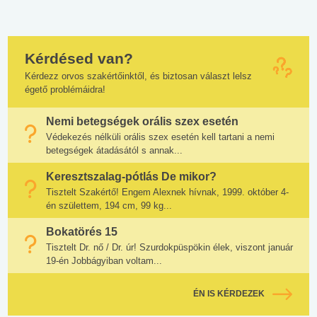
Kérdésed van?
Kérdezz orvos szakértőinktől, és biztosan választ lelsz
égető problémáidra!
Nemi betegségek orális szex esetén
Védekezés nélküli orális szex esetén kell tartani a nemi
betegségek átadásától s annak...
Keresztszalag-pótlás De mikor?
Tisztelt Szakértő! Engem Alexnek hívnak, 1999. október 4-
én születtem, 194 cm, 99 kg...
Bokatörés 15
Tisztelt Dr. nő / Dr. úr! Szurdokpüspökin élek, viszont január
19-én Jobbágyiban voltam...
ÉN IS KÉRDEZEK