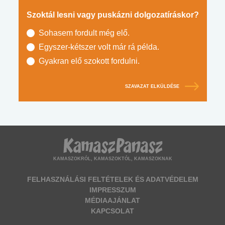
Szoktál lesni vagy puskázni dolgozatíráskor?
Sohasem fordult még elő.
Egyszer-kétszer volt már rá példa.
Gyakran elő szokott fordulni.
SZAVAZAT ELKÜLDÉSE
KAMASZOKRÓL, KAMASZOKTÓL, KAMASZOKNAK
FELHASZNÁLÁSI FELTÉTELEK ÉS ADATVÉDELEM
IMPRESSZUM
MÉDIAAJÁNLAT
KAPCSOLAT