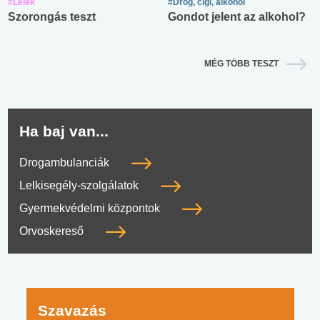
#Lélek
#Drog, cigi, alkohol
Szorongás teszt
Gondot jelent az alkohol?
MÉG TÖBB TESZT
Ha baj van...
Drogambulanciák
Lelkisegély-szolgálatok
Gyermekvédelmi központok
Orvoskereső
Szavazás