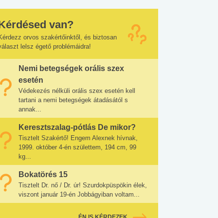
Kérdésed van?
Kérdezz orvos szakértőinktől, és biztosan
választ lelsz égető problémáidra!
Nemi betegségek orális szex
esetén
Védekezés nélküli orális szex esetén kell
tartani a nemi betegségek átadásától s
annak...
Keresztszalag-pótlás De mikor?
Tisztelt Szakértő! Engem Alexnek hívnak,
1999. október 4-én születtem, 194 cm, 99
kg...
Bokatörés 15
Tisztelt Dr. nő / Dr. úr! Szurdokpüspökin élek,
viszont január 19-én Jobbágyiban voltam...
ÉN IS KÉRDEZEK