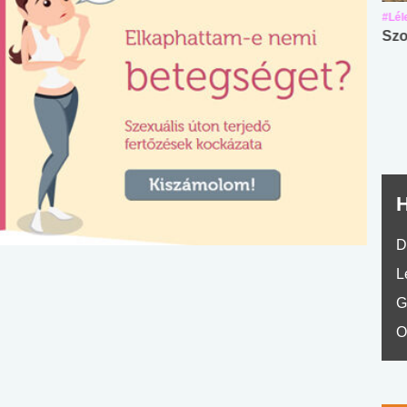
#Suli, munka
#Suli, munka
#Lél
Angol középfokú
Internet-függőség
Szo
nyelvvizsga teszt -
teszt
No.42
H
D
L
G
O