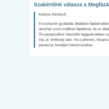
Szakértőnk válasza a Megfázá
Kedves Kérdező!
A szívburok gyulladás általában fájdalmatlan
okozhat szúró mellkasi fájdalmat, de ez ált
Ön panaszaihoz hasonlók leggyakrabban szo
írta, pl. érettségi után. Ha a pihenés, kikap
panaszai, forduljon háziorvosához.