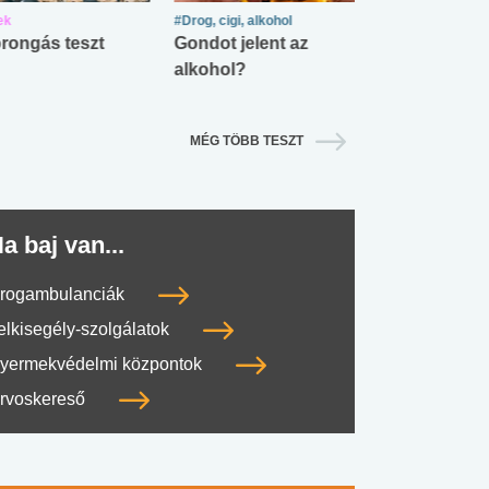
ek
#Drog, cigi, alkohol
#Zöldövezet
rongás teszt
Gondot jelent az
Mekkora az ö
alkohol?
lábnyomod?
MÉG TÖBB TESZT
a baj van...
rogambulanciák
elkisegély-szolgálatok
yermekvédelmi központok
rvoskereső