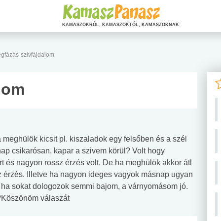
KAMASZOKRÓL, KAMASZOKTÓL, KAMASZOKNAK
gfázás-szívfájdalom
lom
 meghülök kicsit pl. kiszaladok egy felsőben és a szél
ap csikarósan, kapar a szivem körül? Volt hogy
rt és nagyon rossz érzés volt. De ha meghülök akkor átl
 érzés. Illetve ha nagyon ideges vagyok másnap ugyan
 és ha sokat dologozok semmi bajom, a várnyomásom jó.
s?Köszönöm válaszát