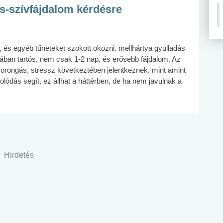
s-szívfájdalom kérdésre
, és egyéb tűneteket szokott okozni. mellhártya gyulladás
alában tartós, nem csak 1-2 nap, és erősebb fájdalom. Az
rongás, stressz következtében jelentkeznek, mint amint
csolódás segít, ez állhat a háttérben, de ha nem javulnak a
Hirdetés