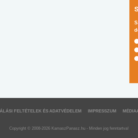
S
d
ÁLÁSI FELTÉTELEK ÉS ADATVÉDELEM
IMPRESSZUM
MÉDIA
Copyright © 2008-2026 KamaszPanasz.hu - Minden jog fenntartva!