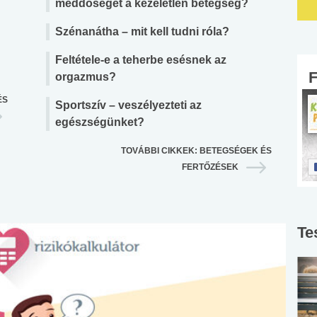
meddőséget a kezeletlen betegség?
Szénanátha – mit kell tudni róla?
Feltétele-e a teherbe esésnek az
orgazmus?
ÉS
Sportszív – veszélyezteti az
egészségünket?
TOVÁBBI CIKKEK: BETEGSÉGEK ÉS
FERTŐZÉSEK
Te