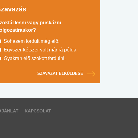
Szavazás
zoktál lesni vagy puskázni
olgozatíráskor?
Sohasem fordult még elő.
Egyszer-kétszer volt már rá példa.
Gyakran elő szokott fordulni.
SZAVAZAT ELKÜLDÉSE
AJÁNLAT
KAPCSOLAT