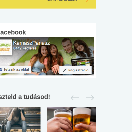
Facebook
szteld a tudásod!