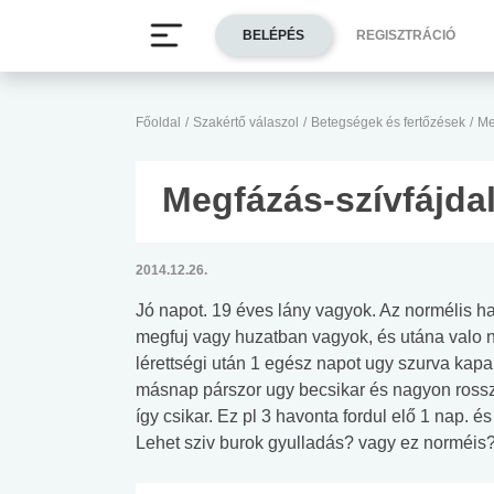
BELÉPÉS
REGISZTRÁCIÓ
Főoldal
/
Szakértő válaszol
/
Betegségek és fertőzések
/
Me
Megfázás-szívfájda
2014.12.26.
Jó napot. 19 éves lány vagyok. Az normélis ha
megfuj vagy huzatban vagyok, és utána valo n
lérettségi után 1 egész napot ugy szurva kapa
másnap párszor ugy becsikar és nagyon rossz
így csikar. Ez pl 3 havonta fordul elő 1 nap.
Lehet sziv burok gyulladás? vagy ez norméi