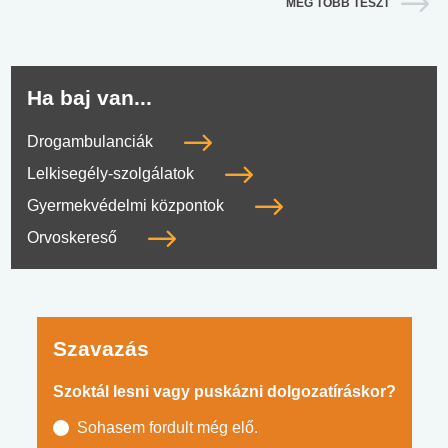
MÉG TÖBB TESZT
Ha baj van...
Drogambulanciák
Lelkisegély-szolgálatok
Gyermekvédelmi központok
Orvoskereső
Szavazás
Szoktál lesni vagy puskázni dolgozatíráskor?
Sohasem fordult még elő.