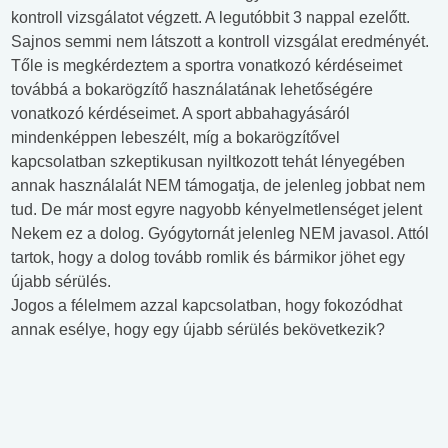
kontroll vizsgálatot végzett. A legutóbbit 3 nappal ezelőtt.
Sajnos semmi nem látszott a kontroll vizsgálat eredményét.
Tőle is megkérdeztem a sportra vonatkozó kérdéseimet
továbbá a bokarögzítő használatának lehetőségére
vonatkozó kérdéseimet. A sport abbahagyásáról
mindenképpen lebeszélt, míg a bokarögzítővel
kapcsolatban szkeptikusan nyiltkozott tehát lényegében
annak használalát NEM támogatja, de jelenleg jobbat nem
tud. De már most egyre nagyobb kényelmetlenséget jelent
Nekem ez a dolog. Gyógytornát jelenleg NEM javasol. Attól
tartok, hogy a dolog tovább romlik és bármikor jöhet egy
újabb sérülés.
Jogos a félelmem azzal kapcsolatban, hogy fokozódhat
annak esélye, hogy egy újabb sérülés bekövetkezik?