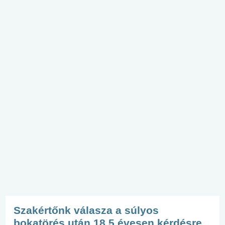
Szakértőnk válasza a súlyos
bokatörés után 18,5 évesen kérdésre