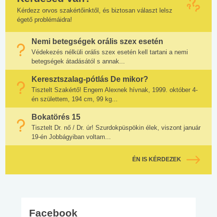
Kérdezz orvos szakértőinktől, és biztosan választ lelsz
égető problémáidra!
Nemi betegségek orális szex esetén
Védekezés nélküli orális szex esetén kell tartani a nemi
betegségek átadásától s annak...
Keresztszalag-pótlás De mikor?
Tisztelt Szakértő! Engem Alexnek hívnak, 1999. október 4-
én születtem, 194 cm, 99 kg...
Bokatörés 15
Tisztelt Dr. nő / Dr. úr! Szurdokpüspökin élek, viszont január
19-én Jobbágyiban voltam...
ÉN IS KÉRDEZEK
Facebook