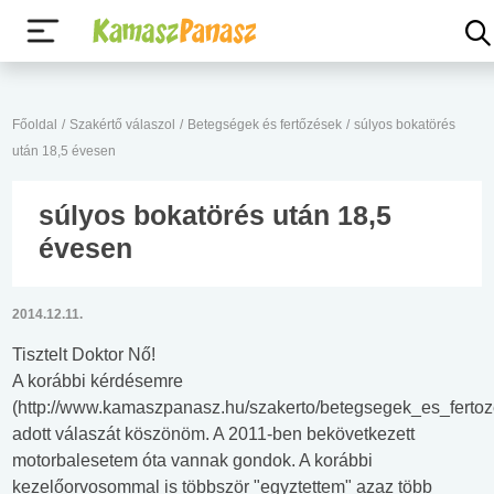
Főoldal
/
Szakértő válaszol
/
Betegségek és fertőzések
/
súlyos bokatörés
után 18,5 évesen
súlyos bokatörés után 18,5
évesen
2014.12.11.
Tisztelt Doktor Nő!
A korábbi kérdésemre
(http://www.kamaszpanasz.hu/szakerto/betegsegek_es_ferto
adott válaszát köszönöm. A 2011-ben bekövetkezett
motorbalesetem óta vannak gondok. A korábbi
kezelőorvosommal is többször "egyztettem" azaz több