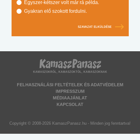
Egyszer-kétszer volt már rá példa.
Gyakran elő szokott fordulni.
SZAVAZAT ELKÜLDÉSE
KAMASZOKRÓL, KAMASZOKTÓL, KAMASZOKNAK
FELHASZNÁLÁSI FELTÉTELEK ÉS ADATVÉDELEM
IMPRESSZUM
MÉDIAAJÁNLAT
KAPCSOLAT
Copyright © 2008-2026 KamaszPanasz.hu - Minden jog fenntartva!