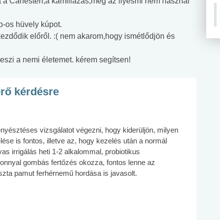
 a Canesten,a kamillázás,meg az ilyesmi nem használ
db-os hüvely kúpot.
ezdődik előről. :( nem akarom,hogy ismétlődjön és
 teszi a nemi életemet. kérem segítsen!
érő kérdésre
yésztéses vizsgálatot végezni, hogy kiderüljön, milyen
ése is fontos, illetve az, hogy kezelés után a normál
avas irrigálás heti 1-2 alkalommal, probiotikus
zonnyal gombás fertőzés okozza, fontos lenne az
tiszta pamut ferhérnemű hordása is javasolt.