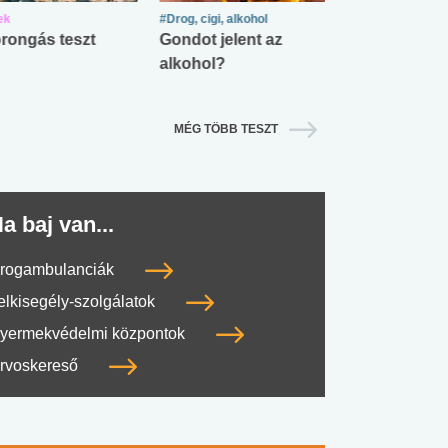
ek
#Drog, cigi, alkohol
#Zöldövezet
rongás teszt
Gondot jelent az
Mekkora az ö
alkohol?
lábnyomod?
MÉG TÖBB TESZT
a baj van...
rogambulanciák
elkisegély-szolgálatok
yermekvédelmi központok
rvoskereső