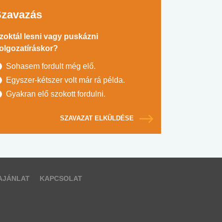
Szavazás
zoktál lesni vagy puskázni
olgozatíráskor?
Sohasem fordult még elő.
Egyszer-kétszer volt már rá példa.
Gyakran elő szokott fordulni.
SZAVAZAT ELKÜLDÉSE
AJÁNLAT
KAPCSOLAT