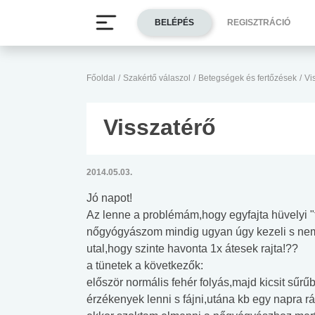
BELÉPÉS
REGISZTRÁCIÓ
Főoldal
/
Szakértő válaszol
/
Betegségek és fertőzések
/
Vi
Visszatérő
2014.05.03.
Jó napot!
Az lenne a problémám,hogy egyfajta hüvelyi "
nőgyógyászom mindig ugyan úgy kezeli s ne
utal,hogy szinte havonta 1x átesek rajta!??
a tünetek a következők:
először normális fehér folyás,majd kicsit sűrű
érzékenyek lenni s fájni,utána kb egy napra rá 