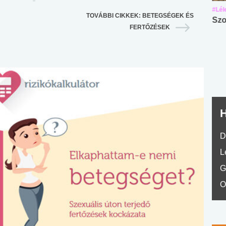
#Suli, munka
#Suli, munka
#Lél
TOVÁBBI CIKKEK: BETEGSÉGEK ÉS
Angol középfokú
Internet-függőség
Szo
FERTŐZÉSEK
nyelvvizsga teszt -
teszt
No.42
H
D
L
G
O