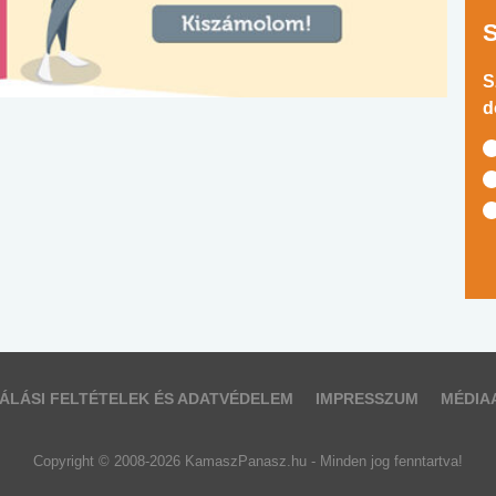
S
d
ÁLÁSI FELTÉTELEK ÉS ADATVÉDELEM
IMPRESSZUM
MÉDIA
Copyright © 2008-2026 KamaszPanasz.hu - Minden jog fenntartva!