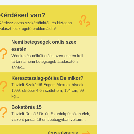
Kérdésed van?
Kérdezz orvos szakértőinktől, és biztosan
választ lelsz égető problémáidra!
Nemi betegségek orális szex
esetén
Védekezés nélküli orális szex esetén kell
tartani a nemi betegségek átadásától s
annak...
Keresztszalag-pótlás De mikor?
Tisztelt Szakértő! Engem Alexnek hívnak,
1999. október 4-én születtem, 194 cm, 99
kg...
Bokatörés 15
Tisztelt Dr. nő / Dr. úr! Szurdokpüspökin élek,
viszont január 19-én Jobbágyiban voltam...
ÉN IS KÉRDEZEK