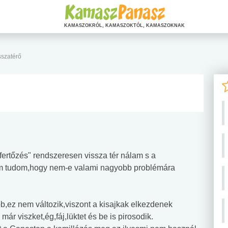
KAMASZOKRÓL, KAMASZOKTÓL, KAMASZOKNAK
sszatérő
fertőzés" rendszeresen vissza tér nálam s a
m tudom,hogy nem-e valami nagyobb problémára
bb,ez nem változik,viszont a kisajkak elkezdenek
már viszket,ég,fáj,lüktet és be is pirosodik.