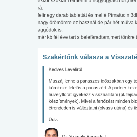
ekkor szoktam elmenni a nőgyógyászhoz,mert
rá.
felír egy darab tablettát és mellé Pimafucin 3
nagy örömömre ez használ,de pár hét múlva k
aggódok is.
már kb fél éve tart s belefáradtam,mert tönkre
Szakértőnk válasza a Visszat
Kedves Levélíró!
Muszáj lenne a panaszos időszakban egy ten
kórokozó felelős a panaszért. A partner kezel
hüvelyflórát igyekezz visszaállítani (pl. tejs
készítmények). Mivel a fertőzést minden bi
étrendeden is változtatni (olvass utána) és 
Üdv:
Dr. Szimuly Bernadett