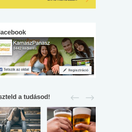
Facebook
szteld a tudásod!