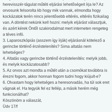
herevisszér-tágulat műtéti eljárási lehetőségeit írja le? Az
orvosunk felsorolta kb hogy mik vannak, elmondta hogy
kockázatok terén nincs jelentősebb eltérés, eltérés fizikailag
van. A döntést nekünk kell hozni: melyik eljárást választjuk,
és azért kérek Öntől szakirodalmat mert interneten rengeteg
a téves infó.
3. Laparoszkópiás (asszem így írják) eljárásnál kötelező a
gerincbe történő érzéstelenítés? Sima altatás nem
lehetséges?
4. Altatás vagy gerincbe történő érzéstelenítés: melyik jobb,
és melyik kockázatosabb?
5. Az orvos azt mondta a műtét után a csomókat továbbra is
érezni fogom, akkor honnan fogom tudni hogy kiújult-e?
6. Olvastam hogy lehetséges a heresorvadás, ha túl sok eret
vágnak el. Ha tegyük fel ez fellép, a másik herém még
funkcionálhat?
Köszönöm a válaszát,
Üdv 17/f