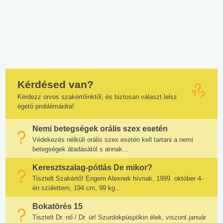
Kérdésed van?
Kérdezz orvos szakértőinktől, és biztosan választ lelsz
égető problémáidra!
Nemi betegségek orális szex esetén
Védekezés nélküli orális szex esetén kell tartani a nemi
betegségek átadásától s annak...
Keresztszalag-pótlás De mikor?
Tisztelt Szakértő! Engem Alexnek hívnak, 1999. október 4-
én születtem, 194 cm, 99 kg...
Bokatörés 15
Tisztelt Dr. nő / Dr. úr! Szurdokpüspökin élek, viszont január