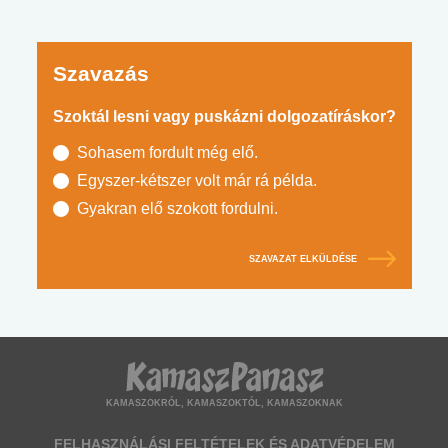
Szavazás
Szoktál lesni vagy puskázni dolgozatíráskor?
Sohasem fordult még elő.
Egyszer-kétszer volt már rá példa.
Gyakran elő szokott fordulni.
SZAVAZAT ELKÜLDÉSE
KAMASZOKRÓL, KAMASZOKTÓL, KAMASZOKNAK
FELHASZNÁLÁSI FELTÉTELEK ÉS ADATVÉDELEM