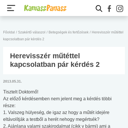
Főoldal
/
Szakértő válaszol
/
Betegségek és fertőzések
/
Herevisszér műtéttel
kapcsolatban pár kérdés 2
Herevisszér műtéttel
kapcsolatban pár kérdés 2
2013.05.31.
Tisztelt Doktornő!
Az előző kérdésemben nem jelent meg a kérdés többi
része:
1. Valszeg hülyeség, de igaz az hogy a műtét idejére
eltávolítják a testből a herét nehogy megértsék?
2. Ajánlana valami szakirodalmat (cikk v bármi) ami a