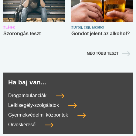
#Lélek
#Drog, cigi, alkohol
Szorongás teszt
Gondot jelent az alkohol?
MÉG TÖBB TESZT
Ha baj van...
Drogambulanciák
Lelkisegély-szolgálatok
Gyermekvédelmi központok
Orvoskereső