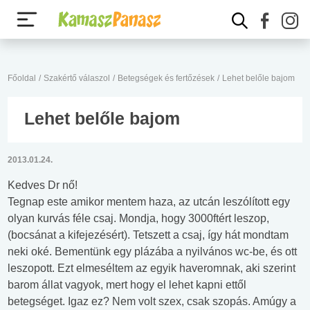
Főoldal
/
Szakértő válaszol
/
Betegségek és fertőzések
/
Lehet belőle bajom
Lehet belőle bajom
2013.01.24.
Kedves Dr nő!
Tegnap este amikor mentem haza, az utcán leszólított egy
olyan kurvás féle csaj. Mondja, hogy 3000ftért leszop,
(bocsánat a kifejezésért). Tetszett a csaj, így hát mondtam
neki oké. Bementünk egy plázába a nyilvános wc-be, és ott
leszopott. Ezt elmeséltem az egyik haveromnak, aki szerint
barom állat vagyok, mert hogy el lehet kapni ettől
betegséget. Igaz ez? Nem volt szex, csak szopás. Amúgy a