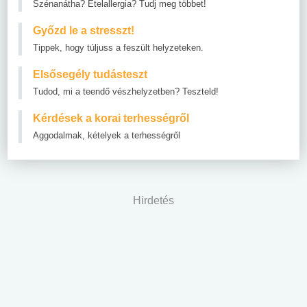
Szénanátha? Ételallergia? Tudj meg többet!
Győzd le a stresszt!
Tippek, hogy túljuss a feszült helyzeteken.
Elsősegély tudásteszt
Tudod, mi a teendő vészhelyzetben? Teszteld!
Kérdések a korai terhességről
Aggodalmak, kételyek a terhességről
Hirdetés