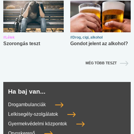
#Lélek
#Drog, cigi, alkohol
Szorongás teszt
Gondot jelent az alkohol?
MÉG TÖBB TESZT
Ha baj van...
Drogambulanciák
Lelkisegély-szolgálatok
Gyermekvédelmi központok
Orvoskereső