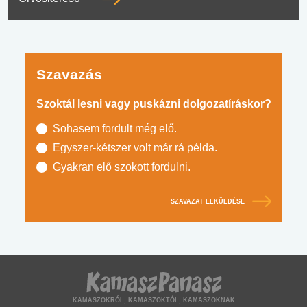
Szavazás
Szoktál lesni vagy puskázni dolgozatíráskor?
Sohasem fordult még elő.
Egyszer-kétszer volt már rá példa.
Gyakran elő szokott fordulni.
SZAVAZAT ELKÜLDÉSE
KAMASZOKRÓL, KAMASZOKTÓL, KAMASZOKNAK