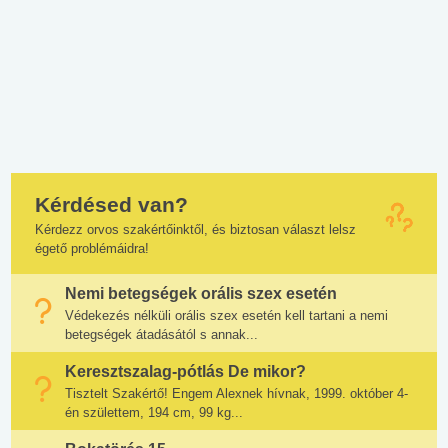
Kérdésed van?
Kérdezz orvos szakértőinktől, és biztosan választ lelsz
égető problémáidra!
Nemi betegségek orális szex esetén
Védekezés nélküli orális szex esetén kell tartani a nemi
betegségek átadásától s annak...
Keresztszalag-pótlás De mikor?
Tisztelt Szakértő! Engem Alexnek hívnak, 1999. október 4-
én születtem, 194 cm, 99 kg...