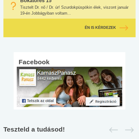
Bokatörés 15
Tisztelt Dr. nő / Dr. úr! Szurdokpüspökin élek, viszont január
19-én Jobbágyiban voltam...
ÉN IS KÉRDEZEK
Facebook
Teszteld a tudásod!