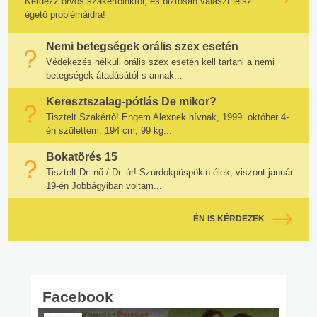
Kérdezz orvos szakértőinktől, és biztosan választ lelsz
égető problémáidra!
Nemi betegségek orális szex esetén
Védekezés nélküli orális szex esetén kell tartani a nemi
betegségek átadásától s annak...
Keresztszalag-pótlás De mikor?
Tisztelt Szakértő! Engem Alexnek hívnak, 1999. október 4-
én születtem, 194 cm, 99 kg...
Bokatörés 15
Tisztelt Dr. nő / Dr. úr! Szurdokpüspökin élek, viszont január
19-én Jobbágyiban voltam...
ÉN IS KÉRDEZEK
Facebook