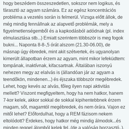
hogy beszédem összeszedetlen, sokszor nem logikus, és
fárasztó az agyam számára. Ez az egész koncentrációs
probléma a vezetés során is felmerül. Vizsga előtt állok, de
még mindig fennállnak az alapvető problémák, mely a
figyelmetlenségemből és a kapkodásból adódnak (pl. index
elmulasztása stb...) Emiatt szerintem többször is meg fogok
bukni... Naponta 8-8-,5 órát alszom (21.30-06.00), de
másnap úgy ébredek, mint akit szétvertek, és ugyanolyan
kimerült állapotban érzem az agyam, mint mikor lefeküdtem:
tompának, inaktívnak, kifacsartnak. Általában iszonyú
nehezen megy az elalvás is (állandóan jár az agyam a
teendőkön, mindenen...) és éjszaka többször megébredek.
Lehet, hogy kevés az alvás, főleg ilyen napi aktivitás
mellett? Viszont megfigyeltem, hogy ha nem hatkor, hanem
7-kor kelek, akkor sokkal de sokkal kipihentebbnek érzem
magam, sőt, magamtól megébredek, és nem órára. Vajon ez
mitől lehet? Előfordulhat, hogy a REM fázisom nekem
eltolódott? Érdekes, hogy hatkor még mindig álmodok...és
minden reggel álomból kelek fel..(de a valóság borzasztó..).