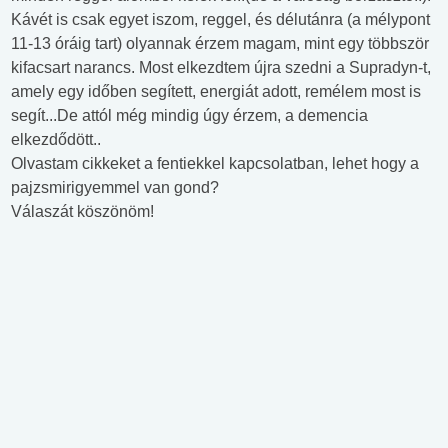
Kávét is csak egyet iszom, reggel, és délutánra (a mélypont
11-13 óráig tart) olyannak érzem magam, mint egy többször
kifacsart narancs. Most elkezdtem újra szedni a Supradyn-t,
amely egy időben segített, energiát adott, remélem most is
segít...De attól még mindig úgy érzem, a demencia
elkezdődött..
Olvastam cikkeket a fentiekkel kapcsolatban, lehet hogy a
pajzsmirigyemmel van gond?
Válaszát köszönöm!