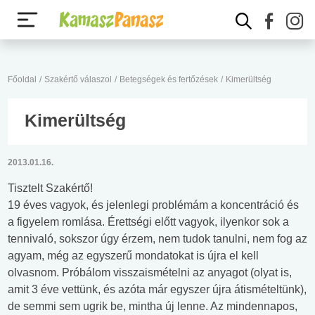
Főoldal
/
Szakértő válaszol
/
Betegségek és fertőzések
/
Kimerültség
Kimerültség
2013.01.16.
Tisztelt Szakértő!
19 éves vagyok, és jelenlegi problémám a koncentráció és
a figyelem romlása. Érettségi előtt vagyok, ilyenkor sok a
tennivaló, sokszor úgy érzem, nem tudok tanulni, nem fog az
agyam, még az egyszerű mondatokat is újra el kell
olvasnom. Próbálom visszaismételni az anyagot (olyat is,
amit 3 éve vettünk, és azóta már egyszer újra átismételtünk),
de semmi sem ugrik be, mintha új lenne. Az mindennapos,