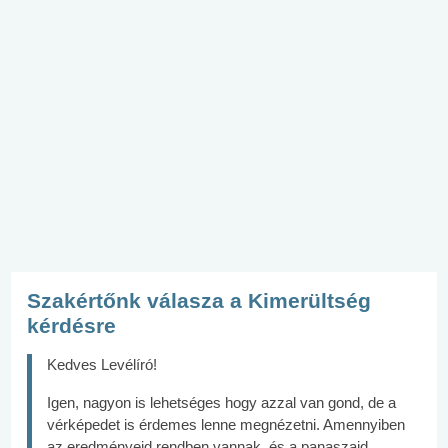
Szakértőnk válasza a Kimerültség
kérdésre
Kedves Levélíró!
Igen, nagyon is lehetséges hogy azzal van gond, de a
vérképedet is érdemes lenne megnézetni. Amennyiben
az eredményeid rendben vannak, és a panaszaid