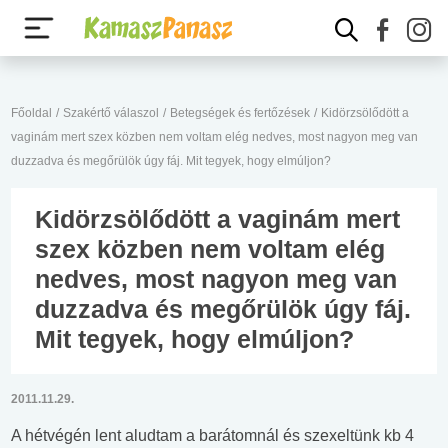
Főoldal
/
Szakértő válaszol
/
Betegségek és fertőzések
/
Kidörzsölődött a
vaginám mert szex közben nem voltam elég nedves, most nagyon meg van
duzzadva és megőrülök úgy fáj. Mit tegyek, hogy elmúljon?
Kidörzsölődött a vaginám mert
szex közben nem voltam elég
nedves, most nagyon meg van
duzzadva és megőrülök úgy fáj.
Mit tegyek, hogy elmúljon?
2011.11.29.
A hétvégén lent aludtam a barátomnál és szexeltünk kb 4