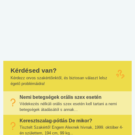
Kérdésed van?
Kérdezz orvos szakértőinktől, és biztosan választ lelsz
égető problémáidra!
Nemi betegségek orális szex esetén
Védekezés nélküli orális szex esetén kell tartani a nemi
betegségek átadásától s annak...
Keresztszalag-pótlás De mikor?
Tisztelt Szakértő! Engem Alexnek hívnak, 1999. október 4-
én születtem, 194 cm, 99 kg...