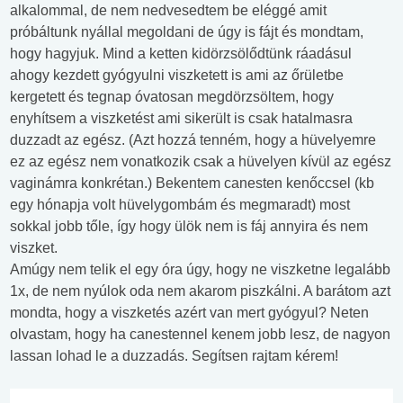
alkalommal, de nem nedvesedtem be eléggé amit
próbáltunk nyállal megoldani de úgy is fájt és mondtam,
hogy hagyjuk. Mind a ketten kidörzsölődtünk ráadásul
ahogy kezdett gyógyulni viszketett is ami az őrületbe
kergetett és tegnap óvatosan megdörzsöltem, hogy
enyhítsem a viszketést ami sikerült is csak hatalmasra
duzzadt az egész. (Azt hozzá tenném, hogy a hüvelyemre
ez az egész nem vonatkozik csak a hüvelyen kívül az egész
vaginámra konkrétan.) Bekentem canesten kenőccsel (kb
egy hónapja volt hüvelygombám és megmaradt) most
sokkal jobb tőle, így hogy ülök nem is fáj annyira és nem
viszket.
Amúgy nem telik el egy óra úgy, hogy ne viszketne legalább
1x, de nem nyúlok oda nem akarom piszkálni. A barátom azt
mondta, hogy a viszketés azért van mert gyógyul? Neten
olvastam, hogy ha canestennel kenem jobb lesz, de nagyon
lassan lohad le a duzzadás. Segítsen rajtam kérem!