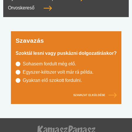
Orvoskereső
Szavazás
Szoktál lesni vagy puskázni dolgozatíráskor?
Sohasem fordult még elő.
Egyszer-kétszer volt már rá példa.
Gyakran elő szokott fordulni.
SZAVAZAT ELKÜLDÉSE