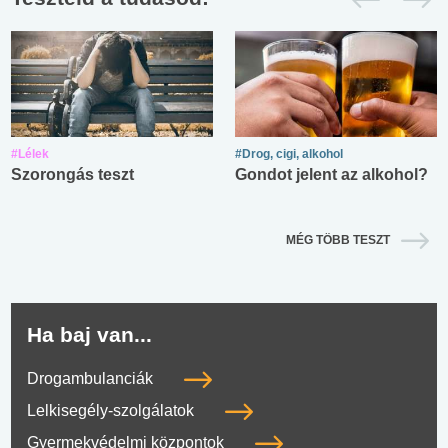
#Lélek
#Drog, cigi, alkohol
Szorongás teszt
Gondot jelent az alkohol?
MÉG TÖBB TESZT
Ha baj van...
Drogambulanciák
Lelkisegély-szolgálatok
Gyermekvédelmi központok