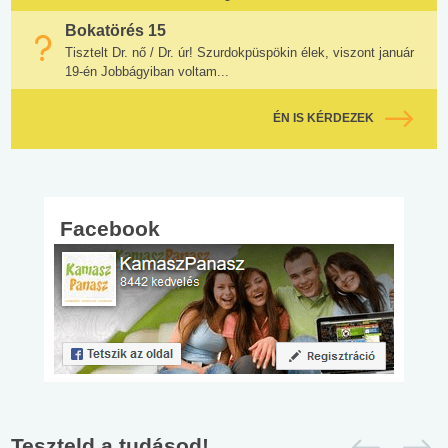
Bokatörés 15
Tisztelt Dr. nő / Dr. úr! Szurdokpüspökin élek, viszont január
19-én Jobbágyiban voltam...
ÉN IS KÉRDEZEK
Facebook
Teszteld a tudásod!