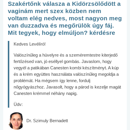
Szakértőnk válasza a Kidörzsölődött a
vaginám mert szex közben nem
voltam elég nedves, most nagyon meg
van duzzadva és megőrülök úgy fáj.
Mit tegyek, hogy elmúljon? kérdésre
Kedves Levélíró!
Valószínűleg a hüvelyre és a szeméremtestre kiterjedő
fertőzésed van, jó eséllyel gombás. Javaslom, hogy
vegyél a patikában Canesten kombi készítményt. A kúp
és a krém együttes használata valószínűleg megoldja a
problémát. Ha mégsem így lenne, fordulj
nőgyógyászhoz. Javasolt, hogy a párod is kezelje magát
Canesten krémmel néhány napig.
Üdv:
Dr. Szimuly Bernadett