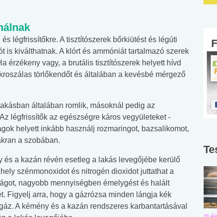
nálnak
, és légfrissítőkre. A tisztítószerek bőrkiütést és légúti
iót is kiválthatnak. A klórt és ammóniát tartalmazó szerek
a érzékeny vagy, a brutális tisztítószerek helyett hívd
mikroszálas törlőkendőt és általában a kevésbé mérgező
t lakásban általában romlik, másoknál pedig az
 Az légfrissítők az egészségre káros vegyületeket -
agok helyett inkább használj rozmaringot, bazsalikomot,
akran a szobában.
Te
y és a kazán révén esetleg a lakás levegőjébe kerülő
zhely szénmonoxidot és nitrogén dioxidot juttathat a
ságot, nagyobb mennyiségben émelygést és halált
t. Figyelj arra, hogy a gázrózsa minden lángja kék
 gáz. A kémény és a kazán rendszeres karbantartásával
#Suli, munka
#Suli, munka
#Lél