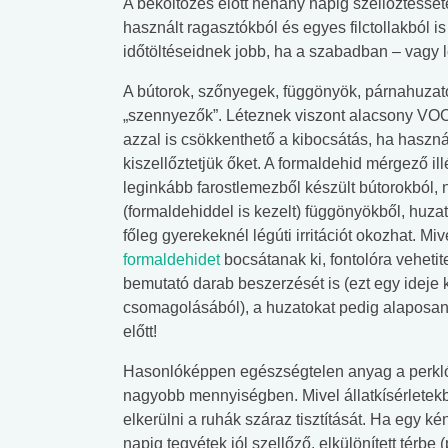
A beköltözés előtt néhány napig szellőztesset
használt ragasztókból és egyes filctollakból 
időtöltéseidnek jobb, ha a szabadban – vagy l
A bútorok, szőnyegek, függönyök, párnahuzato
„szennyezők”. Léteznek viszont alacsony VOC
azzal is csökkenthető a kibocsátás, ha használa
kiszellőztetjük őket. A formaldehid mérgező il
leginkább farostlemezből készült bútorokból,
(formaldehiddel is kezelt) függönyökből, huzat
főleg gyerekeknél légúti irritációt okozhat. Miv
formaldehidet
bocsátanak ki, fontolóra vehetite
bemutató darab beszerzését is (ezt egy ideje 
csomagolásából), a huzatokat pedig alaposan
előtt!
Hasonlóképpen egészségtelen anyag a perklóre
nagyobb mennyiségben. Mivel állatkísérletek
elkerülni a ruhák száraz tisztítását. Ha egy ké
napig tegyétek jól szellőző, elkülönített térbe 