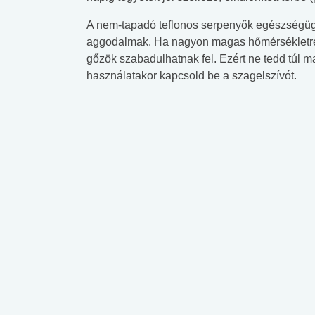
A nem-tapadó teflonos serpenyők egészségügy
aggodalmak. Ha nagyon magas hőmérsékletre 
gőzök szabadulhatnak fel. Ezért ne tedd túl 
használatakor kapcsold be a szagelszívót.