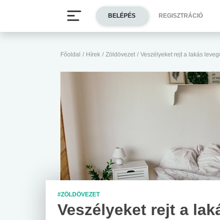
BELÉPÉS
REGISZTRÁCIÓ
Főoldal
/
Hírek
/
Zöldövezet
/
Veszélyeket rejt a lakás leve
#ZÖLDÖVEZET
Veszélyeket rejt a lak