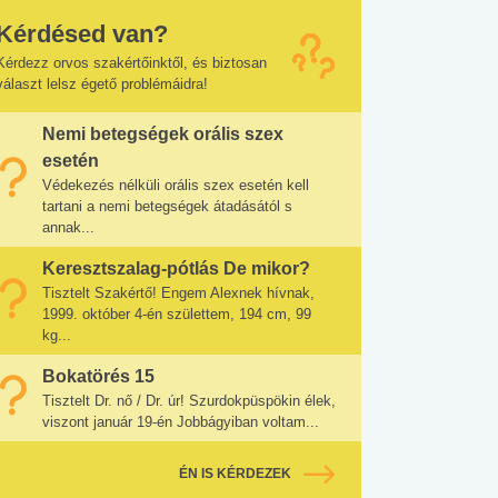
Kérdésed van?
Kérdezz orvos szakértőinktől, és biztosan
választ lelsz égető problémáidra!
Nemi betegségek orális szex
esetén
Védekezés nélküli orális szex esetén kell
tartani a nemi betegségek átadásától s
annak...
Keresztszalag-pótlás De mikor?
Tisztelt Szakértő! Engem Alexnek hívnak,
1999. október 4-én születtem, 194 cm, 99
kg...
Bokatörés 15
Tisztelt Dr. nő / Dr. úr! Szurdokpüspökin élek,
viszont január 19-én Jobbágyiban voltam...
ÉN IS KÉRDEZEK