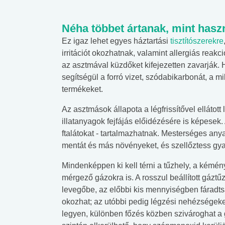
Néha többet ártanak, mint hasz
Ez igaz lehet egyes háztartási
tisztítószerekre
irritációt okozhatnak, valamint allergiás reakc
az asztmával küzdőket kifejezetten zavarják. H
segítségül a forró vizet, szódabikarbonát, a 
termékeket.
Az asztmások állapota a légfrissítővel ellátot
illatanyagok fejfájás előidézésére is képesek.
ftalátokat - tartalmazhatnak. Mesterséges any
mentát és más növényeket, és szellőztess gy
Mindenképpen ki kell térni a tűzhely, a kémén
mérgező gázokra is. A rosszul beállított gáztű
levegőbe, az előbbi kis mennyiségben fáradt
okozhat; az utóbbi pedig légzési nehézségeke
legyen, különben főzés közben szivároghat a
 alkohol
#Zöldövezet
#Betegségek