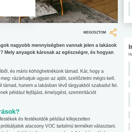
MEGOSZTOM
agok nagyobb mennyiségben vannak jelen a lakások
I
n? Mely anyagok károsak az egészségre, és hogyan
H
őből, és máris köhöghetnékünk támad. Kár, hogy a
g: rázárhatjuk ugyan az ajtót, szellőztetni mégis kell.
l támad, hanem a lakásban lévő tárgyakból szabadul fel.
ek például fejfájást, émelygést, szemirritációt
rrások?
lfestékek és festékoldók például kifejezetten
, próbáljatok alacsony VOC tartalmú terméket választani.