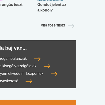
rongás teszt
Gondot jelent az
Mekkora az ö
alkohol?
lábnyomod?
MÉG TÖBB TESZT
a baj van...
rogambulanciák
elkisegély-szolgálatok
yermekvédelmi központok
rvoskereső