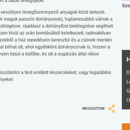
ön a lakás levegőjébe.
Angol középfokú
Internet-függőség
Szo
a veszélyes levegőszennyező anyagok közé tartozik.
nyelvvizsga teszt -
teszt
 ők maguk passzív dohányosok), hajlamosabbá válnak a
No.42
 köhögésre, ráadásul a dohányfüst belélegzése segítheti
zen kívül az urán bomlásából keletkezett, radioaktívan
vizekből a ház repedésein keresztül és a csövek mentén
al bírhat ott, ahol egyébként dohányoznak is, hiszen a
en bejut a tüdőbe, és ott a sugárzás által rákos
H
üszöbölni a fent említett részecskéket, vagy legalábbis
D
lyeket
L
G
O
MEGOSZTOM