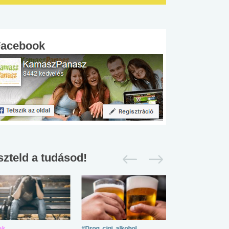
Facebook
szteld a tudásod!
ek
#Drog, cigi, alkohol
#Zöldövezet