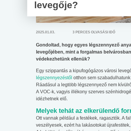
levegője?
2025.01.03.
3 PERCES OLVASÁSI IDŐ
Gondoltad, hogy egyes légszennyező any
levegőjében, mint a forgalmas belvárosba
védekezhetünk ellenük?
Egy szippantás a kipufogógázos városi leveg
légszennyezéstől
otthon sem szabadulhatunk me
Ráadásul a legtöbb légszennyező nem kívülrő
A VOC-k, vagyis illékony szerves szénhidrogén
idézhetnek elő.
Melyek tehát az elkerülendő fo
Ott vannak például a festékek, ragasztók. A fa
veszélyesek, ezért ha lakásotokat újrafestitek