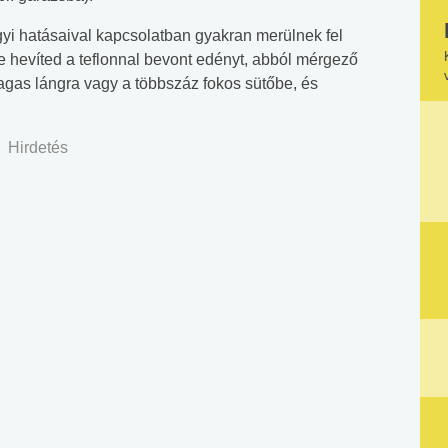
i hatásaival kapcsolatban gyakran merülnek fel
hevíted a teflonnal bevont edényt, abból mérgező
magas lángra vagy a többszáz fokos sütőbe, és
Hirdetés