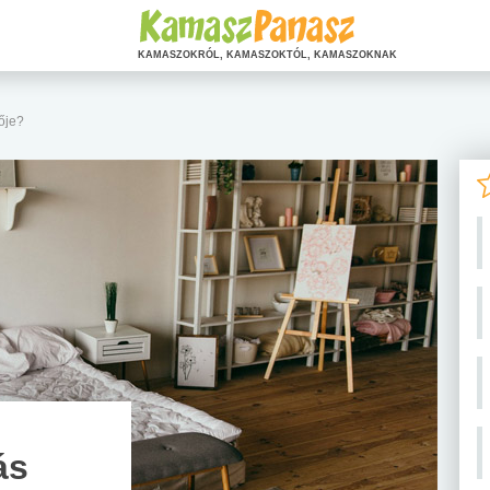
KAMASZOKRÓL, KAMASZOKTÓL, KAMASZOKNAK
gője?
ás