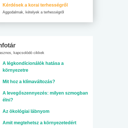
Kérdések a korai terhességről
Aggodalmak, kételyek a terhességről
nfotár
asznos, kapcsolódó cikkek
A légkondícionálók hatása a
környezetre
Mit hoz a klímaváltozás?
A levegőszennyezés: milyen szmogban
élni?
Az ökológiai lábnyom
Amit megtehetsz a környezetedért