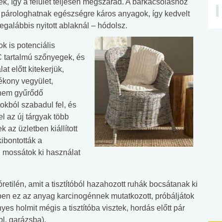
ek, így a felület teljesen megszárad. A barkácsoláshoz
is párologhatnak egészségre káros anyagok, így kedvelt
egalábbis nyitott ablaknál – hódolsz.
k is potenciális
 tartalmú szőnyegek, és
t előtt kitekerjük,
lékony vegyület,
 nem gyűrődő
okból szabadul fel, és
el az új tárgyak több
k az üzletben kiállított
kibontották a
 mossátok ki használat
tilén, amit a tisztítóból hazahozott ruhák bocsátanak ki
ben ez az anyag karcinogénnek mutatkozott, próbáljátok
nyes holmit mégis a tisztítóba visztek, hordás előtt pár
(pl. garázsba).