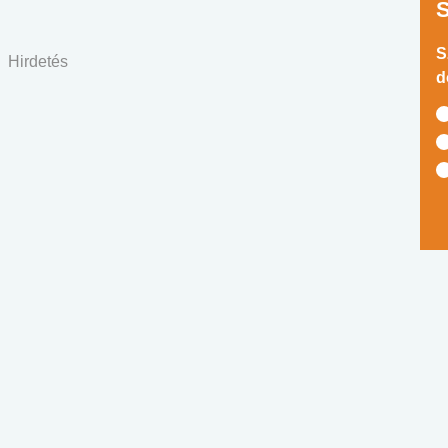
S
Hirdetés
d