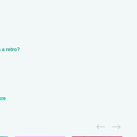
 a retro?
kre