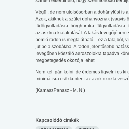
szintén elkerülhető, hogy szénmonoxid kerülj
lent az
Mekkora az ökológiai
Elsősegély
Végül, de nem utolsósorban a dohányfüst is 
lábnyomod?
tudásteszt
Azok, akiknek a szülei dohányoznak (vagyis
tüdőgyulladásra, hörghurutra, fülgyulladásra,
az asztma kialakulását. A lakás levegőjében e
bomló radon is megtalálható – ez a talajból, 
jut be a szobákba. A radon jelentősebb hatáss
levegőben kószáló aeroszolokra tapadva könny
megbetegedés okozója lehet.
Nem kell pánikolni, de érdemes figyelni és kik
minimálisra csökkenteni az azok okozta veszé
(KamaszPanasz - M. N.)
Kapcsolódó címkék