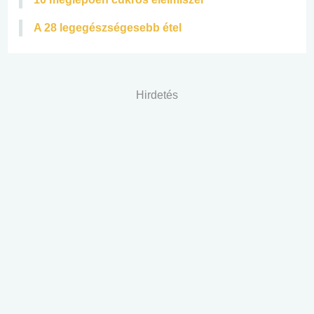
A 28 legegészségesebb étel
Hirdetés