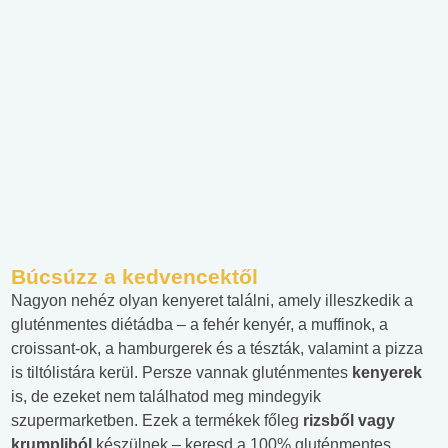
Búcsúzz a kedvencektől
Nagyon nehéz olyan kenyeret találni, amely illeszkedik a
gluténmentes diétádba – a fehér kenyér, a muffinok, a
croissant-ok, a hamburgerek és a tészták, valamint a pizza
is tiltólistára kerül. Persze vannak gluténmentes
kenyerek
is, de ezeket nem találhatod meg mindegyik
szupermarketben. Ezek a termékek főleg
rizsből vagy
krumpliból
készülnek – keresd a 100% gluténmentes