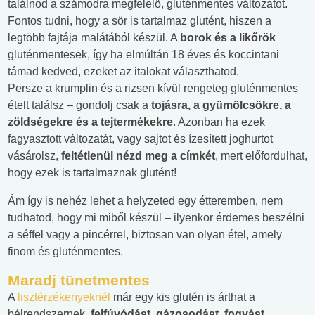
találnod a számodra megfelelő, gluténmentes változatot.
Fontos tudni, hogy a sör is tartalmaz glutént, hiszen a
legtöbb fajtája malátából készül. A
borok és a likőrök
gluténmentesek, így ha elmúltán 18 éves és koccintani
támad kedved, ezeket az italokat választhatod.
Persze a krumplin és a rizsen kívül rengeteg gluténmentes
ételt találsz – gondolj csak a
tojásra, a gyümölcsökre, a
zöldségekre és a tejtermékekre
. Azonban ha ezek
fagyasztott változatát, vagy sajtot és ízesített joghurtot
vásárolsz,
feltétlenül nézd meg a címkét
, mert előfordulhat,
hogy ezek is tartalmaznak glutént!
Ám így is nehéz lehet a helyzeted egy étteremben, nem
tudhatod, hogy mi miből készül – ilyenkor érdemes beszélni
a séffel vagy a pincérrel, biztosan van olyan étel, amely
finom és gluténmentes.
Maradj tünetmentes
A
lisztérzékenyeknél
már egy kis glutén is árthat a
bélrendszernek,
felfúvódást, gázosodást, fogyást,