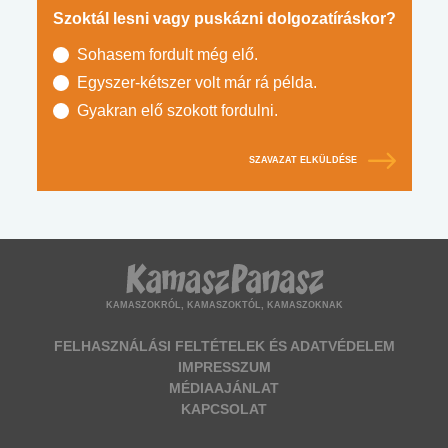
Szoktál lesni vagy puskázni dolgozatíráskor?
Sohasem fordult még elő.
Egyszer-kétszer volt már rá példa.
Gyakran elő szokott fordulni.
SZAVAZAT ELKÜLDÉSE
KAMASZOKRÓL, KAMASZOKTÓL, KAMASZOKNAK
FELHASZNÁLÁSI FELTÉTELEK ÉS ADATVÉDELEM
IMPRESSZUM
MÉDIAAJÁNLAT
KAPCSOLAT