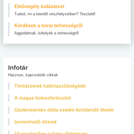
Elsősegély tudásteszt
Tudod, mi a teendő vészhelyzetben? Teszteld!
Kérdések a korai terhességről
Aggodalmak, kételyek a terhességről
Infotár
Hasznos, kapcsolódó cikkek
Tinédzserek kalóriaszükséglete
A magas koleszterinszint
Gluténmentes diéta esetén kerülendő ételek
Izomnövelő étrend
10 meglepően cukros élelmiszer