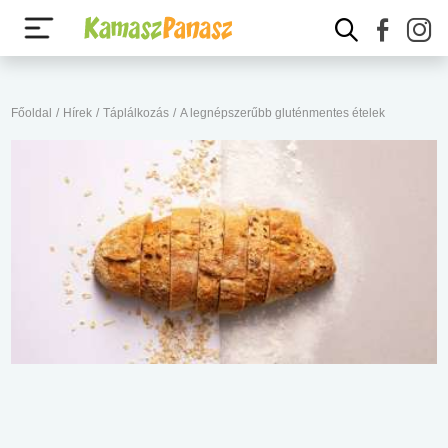
Főoldal
/
Hírek
/
Táplálkozás
/
A legnépszerűbb gluténmentes ételek