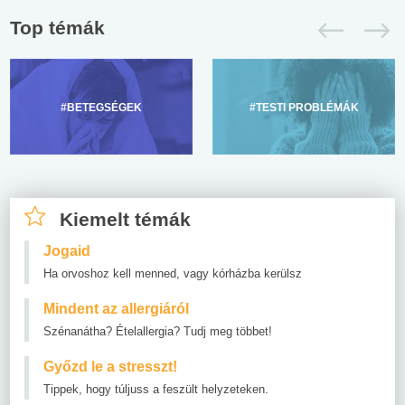
Top témák
#BETEGSÉGEK
#TESTI PROBLÉMÁK
Kiemelt témák
Jogaid
Ha orvoshoz kell menned, vagy kórházba kerülsz
Mindent az allergiáról
Szénanátha? Ételallergia? Tudj meg többet!
Győzd le a stresszt!
Tippek, hogy túljuss a feszült helyzeteken.