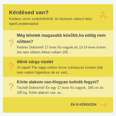
Kérdésed van?
Kérdezz orvos szakértőinktől, és biztosan választ lelsz
égető problémáidra!
Még lehetek magasabb később,ha eddig nem
nőttem?
Kedves Doktornő! 17 éves fiú vagyok,és 13-14 éves korom
óta nem nőttem.Akkor voltam 165...
élénk sárga vizelet
Jó napot! Pár napja vettem észre zuhanyzás közben (hát
nem valami higiénikus de ez van)...
Körte alakom van-Hogyan tudnék fogyni?
Tisztelt Doktor/nő! Én egy 17 éves fiú vagyok, 190 cm és
105 kg. Körte alakom van, ez...
ÉN IS KÉRDEZEK