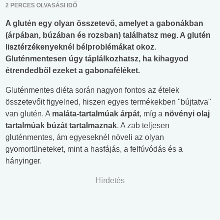
2 PERCES OLVASÁSI IDŐ
A glutén egy olyan összetevő, amelyet a gabonákban
(árpában, búzában és rozsban) találhatsz meg. A glutén
lisztérzékenyeknél bélproblémákat okoz.
Gluténmentesen úgy táplálkozhatsz, ha kihagyod
étrendedből ezeket a gabonaféléket.
Gluténmentes diéta során nagyon fontos az ételek
összetevőit figyelned, hiszen egyes termékekben "bújtatva"
van glutén. A
maláta-tartalmúak árpát
, míg a
növényi olaj
tartalmúak búzát tartalmaznak
. A zab teljesen
gluténmentes, ám egyeseknél növeli az olyan
gyomortüneteket, mint a hasfájás, a felfúvódás és a
hányinger.
Hirdetés