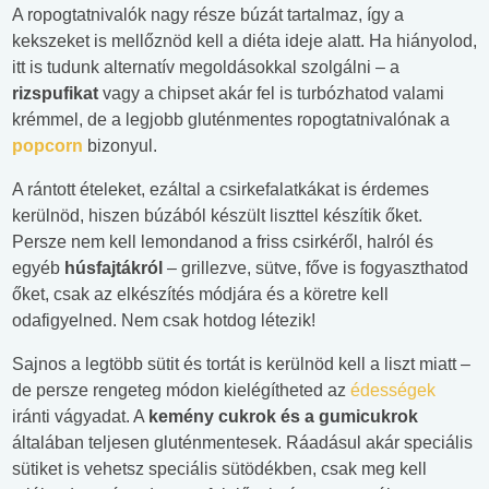
A ropogtatnivalók nagy része búzát tartalmaz, így a
kekszeket is mellőznöd kell a diéta ideje alatt. Ha hiányolod,
itt is tudunk alternatív megoldásokkal szolgálni – a
rizspufikat
vagy a chipset akár fel is turbózhatod valami
krémmel, de a legjobb gluténmentes ropogtatnivalónak a
popcorn
bizonyul.
A rántott ételeket, ezáltal a csirkefalatkákat is érdemes
kerülnöd, hiszen búzából készült liszttel készítik őket.
Persze nem kell lemondanod a friss csirkéről, halról és
egyéb
húsfajtákról
– grillezve, sütve, főve is fogyaszthatod
őket, csak az elkészítés módjára és a köretre kell
odafigyelned. Nem csak hotdog létezik!
Sajnos a legtöbb sütit és tortát is kerülnöd kell a liszt miatt –
de persze rengeteg módon kielégítheted az
édességek
iránti vágyadat. A
kemény cukrok és a gumicukrok
általában teljesen gluténmentesek. Ráadásul akár speciális
sütiket is vehetsz speciális sütödékben, csak meg kell