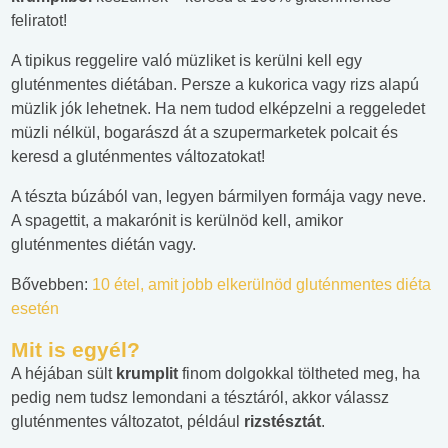
feliratot!
A tipikus reggelire való müzliket is kerülni kell egy
gluténmentes diétában. Persze a kukorica vagy rizs alapú
müzlik jók lehetnek. Ha nem tudod elképzelni a reggeledet
müzli nélkül, bogarászd át a szupermarketek polcait és
keresd a gluténmentes változatokat!
A tészta búzából van, legyen bármilyen formája vagy neve.
A spagettit, a makarónit is kerülnöd kell, amikor
gluténmentes diétán vagy.
Bővebben:
10 étel, amit jobb elkerülnöd gluténmentes diéta
esetén
Mit is egyél?
A héjában sült
krumplit
finom dolgokkal töltheted meg, ha
pedig nem tudsz lemondani a tésztáról, akkor válassz
gluténmentes változatot, például
rizstésztát
.