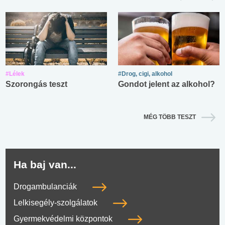
#Lélek
#Drog, cigi, alkohol
Szorongás teszt
Gondot jelent az alkohol?
MÉG TÖBB TESZT
Ha baj van...
Drogambulanciák
Lelkisegély-szolgálatok
Gyermekvédelmi központok