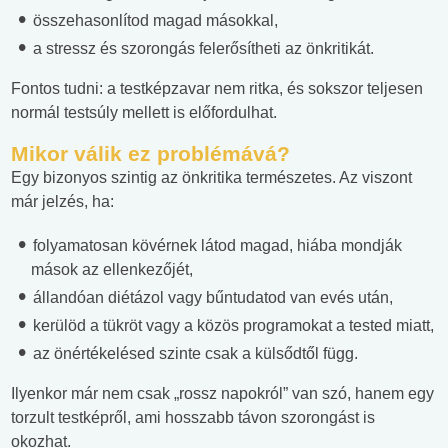
összehasonlítod magad másokkal,
a stressz és szorongás felerősítheti az önkritikát.
Fontos tudni: a testképzavar nem ritka, és sokszor teljesen
normál testsúly mellett is előfordulhat.
Mikor válik ez problémává?
Egy bizonyos szintig az önkritika természetes. Az viszont
már jelzés, ha:
folyamatosan kövérnek látod magad, hiába mondják
mások az ellenkezőjét,
állandóan diétázol vagy bűntudatod van evés után,
kerülöd a tükröt vagy a közös programokat a tested miatt,
az önértékelésed szinte csak a külsődtől függ.
Ilyenkor már nem csak „rossz napokról” van szó, hanem egy
torzult testképről, ami hosszabb távon szorongást is
okozhat.