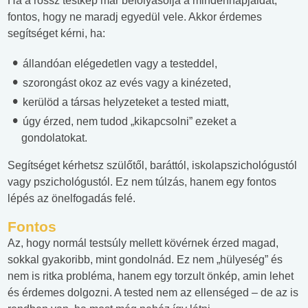
Ha a rossz testkép már befolyásolja a mindennapjaidat,
fontos, hogy ne maradj egyedül vele. Akkor érdemes
segítséget kérni, ha:
állandóan elégedetlen vagy a testeddel,
szorongást okoz az evés vagy a kinézeted,
kerülöd a társas helyzeteket a tested miatt,
úgy érzed, nem tudod „kikapcsolni” ezeket a
gondolatokat.
Segítséget kérhetsz szülőtől, baráttól, iskolapszichológustól
vagy pszichológustól. Ez nem túlzás, hanem egy fontos
lépés az önelfogadás felé.
Fontos
Az, hogy normál testsúly mellett kövérnek érzed magad,
sokkal gyakoribb, mint gondolnád. Ez nem „hülyeség” és
nem is ritka probléma, hanem egy torzult önkép, amin lehet
és érdemes dolgozni. A tested nem az ellenséged – de az is