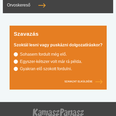
Orvoskereső
Szavazás
Szoktál lesni vagy puskázni dolgozatíráskor?
Sohasem fordult még elő.
Egyszer-kétszer volt már rá példa.
Gyakran elő szokott fordulni.
SZAVAZAT ELKÜLDÉSE