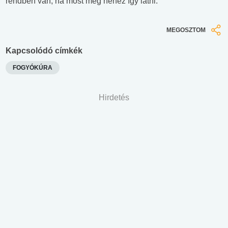
rendben van, ha most még nehéz így látni.
MEGOSZTOM
Kapcsolódó címkék
FOGYÓKÚRA
Hirdetés