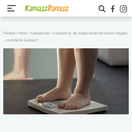
Főoldal
/
Hírek
/
Táplálkozás
/
A súlyom jó, de mégis kövérnek érzem magam
– mi történik ilyenkor?