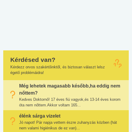
Kérdésed van?
Kérdezz orvos szakértőinktől, és biztosan választ lelsz
égető problémáidra!
Még lehetek magasabb később,ha eddig nem
nőttem?
Kedves Doktornő! 17 éves fiú vagyok,és 13-14 éves korom
óta nem nőttem.Akkor voltam 165...
élénk sárga vizelet
Jó napot! Pár napja vettem észre zuhanyzás közben (hát
nem valami higiénikus de ez van)...