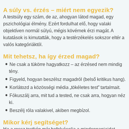
A súly vs. érzés – miért nem egyezik?
A testsúly egy szám, de az, ahogyan látod magad, egy
pszichológiai élmény. Ezért fordulhat elő, hogy valaki
objektíven normál súlyú, mégis kövérnek érzi magát. A
kutatások is kimutatták, hogy a testérzékelés sokszor eltér a
valós kategóriáktól.
Mit tehetsz, ha így érzed magad?
Ne csak a tükörre hagyatkozz – az érzésed nem mindig
tény.
Figyeld, hogyan beszélsz magadról (belső kritikus hang).
Korlátozd a közösségi média „tökéletes test” tartalmait.
Fókuszálj arra, mit tud a tested, ne csak arra, hogyan néz
ki.
Beszélj róla valakivel, akiben megbízol.
Mikor kérj segítséget?