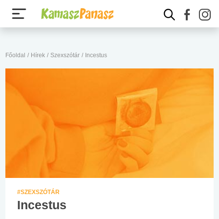
Főoldal
/
Hírek
/
Szexszótár
/
Incestus
#SZEXSZÓTÁR
Incestus