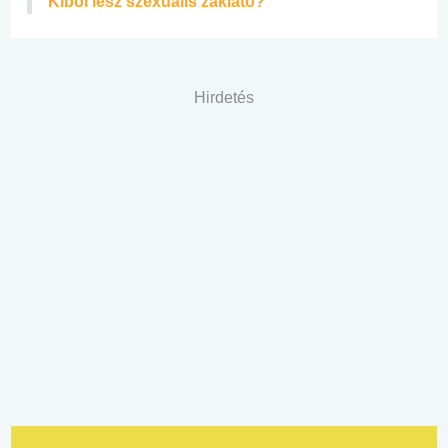
Kiből lesz szexuális zaklató?
Hirdetés