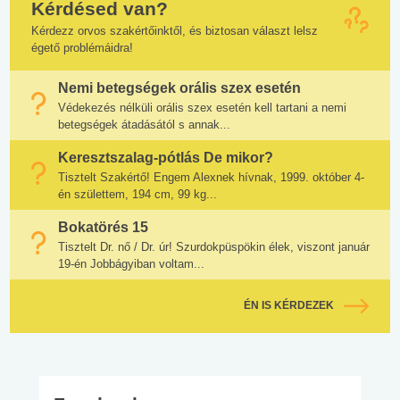
Kérdésed van?
Kérdezz orvos szakértőinktől, és biztosan választ lelsz
égető problémáidra!
Nemi betegségek orális szex esetén
Védekezés nélküli orális szex esetén kell tartani a nemi
betegségek átadásától s annak...
Keresztszalag-pótlás De mikor?
Tisztelt Szakértő! Engem Alexnek hívnak, 1999. október 4-
én születtem, 194 cm, 99 kg...
Bokatörés 15
Tisztelt Dr. nő / Dr. úr! Szurdokpüspökin élek, viszont január
19-én Jobbágyiban voltam...
ÉN IS KÉRDEZEK