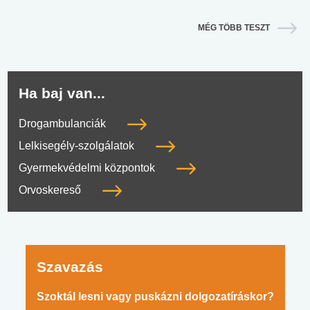
MÉG TÖBB TESZT
Ha baj van...
Drogambulanciák
Lelkisegély-szolgálatok
Gyermekvédelmi központok
Orvoskereső
Szavazás
Szoktál lesni vagy puskázni dolgozatíráskor?