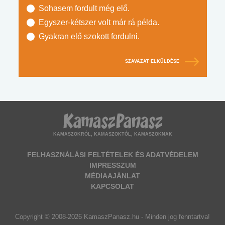
Sohasem fordult még elő.
Egyszer-kétszer volt már rá példa.
Gyakran elő szokott fordulni.
SZAVAZAT ELKÜLDÉSE
KAMASZOKRÓL, KAMASZOKTÓL, KAMASZOKNAK
FELHASZNÁLÁSI FELTÉTELEK ÉS ADATVÉDELEM
IMPRESSZUM
MÉDIAAJÁNLAT
KAPCSOLAT
Copyright © 2008-2026 KamaszPanasz.hu - Minden jog fenntartva!