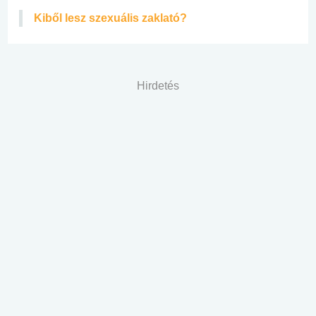
Kiből lesz szexuális zaklató?
Hirdetés