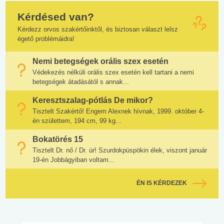
Kérdésed van?
Kérdezz orvos szakértőinktől, és biztosan választ lelsz
égető problémáidra!
Nemi betegségek orális szex esetén
Védekezés nélküli orális szex esetén kell tartani a nemi
betegségek átadásától s annak...
Keresztszalag-pótlás De mikor?
Tisztelt Szakértő! Engem Alexnek hívnak, 1999. október 4-
én születtem, 194 cm, 99 kg...
Bokatörés 15
Tisztelt Dr. nő / Dr. úr! Szurdokpüspökin élek, viszont január
19-én Jobbágyiban voltam...
ÉN IS KÉRDEZEK