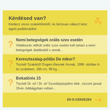
Kérdésed van?
Kérdezz orvos szakértőinktől, és biztosan választ lelsz
égető problémáidra!
Nemi betegségek orális szex esetén
Védekezés nélküli orális szex esetén kell tartani a nemi
betegségek átadásától s annak...
Keresztszalag-pótlás De mikor?
Tisztelt Szakértő! Engem Alexnek hívnak, 1999. október 4-
én születtem, 194 cm, 99 kg...
Bokatörés 15
Tisztelt Dr. nő / Dr. úr! Szurdokpüspökin élek, viszont január
19-én Jobbágyiban voltam...
ÉN IS KÉRDEZEK