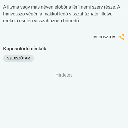
A fityma vagy más néven előbőr a férfi nemi szerv része. A
hímvessző végén a makkot fedő visszahúzható, illetve
erekció esetén visszahúzódó bőrredő.
MEGOSZTOM
Kapcsolódó címkék
SZEXSZÓTÁR
Hirdetés