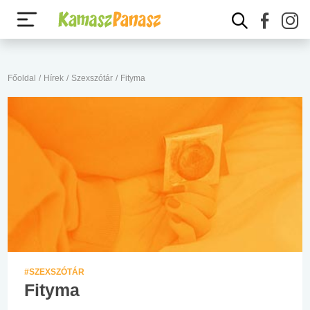
Főoldal
/
Hírek
/
Szexszótár
/
Fityma
#SZEXSZÓTÁR
Fityma