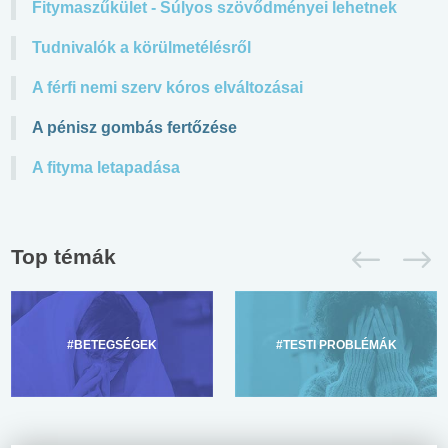
Fitymaszűkület - Súlyos szövődményei lehetnek
Tudnivalók a körülmetélésről
A férfi nemi szerv kóros elváltozásai
A pénisz gombás fertőzése
A fityma letapadása
Top témák
#BETEGSÉGEK
#TESTI PROBLÉMÁK