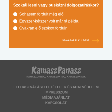
Szoktál lesni vagy puskázni dolgozatíráskor?
Sohasem fordult még elő.
Egyszer-kétszer volt már rá példa.
Gyakran elő szokott fordulni.
SZAVAZAT ELKÜLDÉSE
KAMASZOKRÓL, KAMASZOKTÓL, KAMASZOKNAK
FELHASZNÁLÁSI FELTÉTELEK ÉS ADATVÉDELEM
IMPRESSZUM
MÉDIAAJÁNLAT
KAPCSOLAT