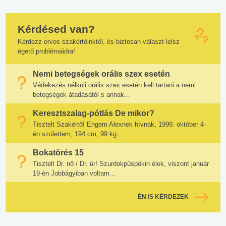
Kérdésed van?
Kérdezz orvos szakértőinktől, és biztosan választ lelsz
égető problémáidra!
Nemi betegségek orális szex esetén
Védekezés nélküli orális szex esetén kell tartani a nemi
betegségek átadásától s annak...
Keresztszalag-pótlás De mikor?
Tisztelt Szakértő! Engem Alexnek hívnak, 1999. október 4-
én születtem, 194 cm, 99 kg...
Bokatörés 15
Tisztelt Dr. nő / Dr. úr! Szurdokpüspökin élek, viszont január
19-én Jobbágyiban voltam...
ÉN IS KÉRDEZEK