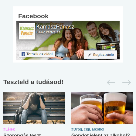
Facebook
Teszteld a tudásod!
#Lélek
#Drog, cigi, alkohol
Szorongás teszt
Gondot jelent az alkohol?