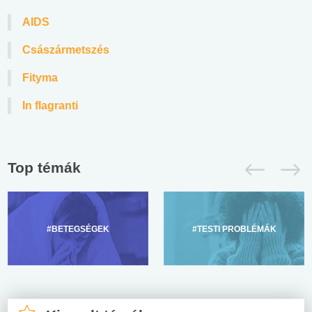
AIDS
Császármetszés
Fityma
In flagranti
Top témák
#BETEGSÉGEK
#TESTI PROBLÉMÁK