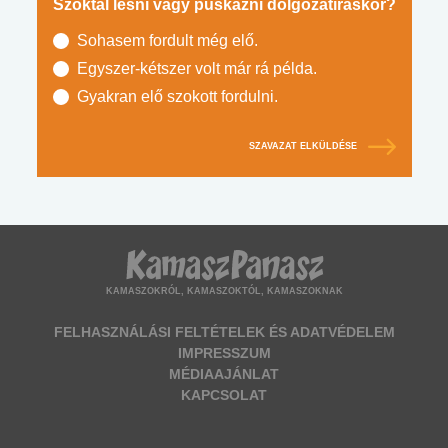
Szoktál lesni vagy puskázni dolgozatíráskor?
Sohasem fordult még elő.
Egyszer-kétszer volt már rá példa.
Gyakran elő szokott fordulni.
SZAVAZAT ELKÜLDÉSE
KAMASZOKRÓL, KAMASZOKTÓL, KAMASZOKNAK
FELHASZNÁLÁSI FELTÉTELEK ÉS ADATVÉDELEM
IMPRESSZUM
MÉDIAAJÁNLAT
KAPCSOLAT