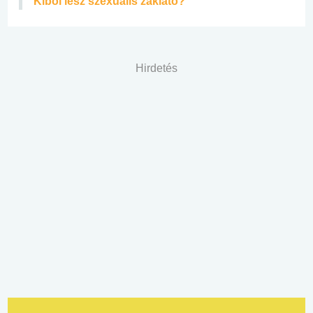
Kiből lesz szexuális zaklató?
Hirdetés