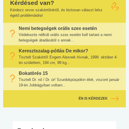
Kérdésed van?
Kérdezz orvos szakértőinktől, és biztosan választ lelsz
égető problémáidra!
Nemi betegségek orális szex esetén
Védekezés nélküli orális szex esetén kell tartani a nemi
betegségek átadásától s annak...
Keresztszalag-pótlás De mikor?
Tisztelt Szakértő! Engem Alexnek hívnak, 1999. október 4-
én születtem, 194 cm, 99 kg...
Bokatörés 15
Tisztelt Dr. nő / Dr. úr! Szurdokpüspökin élek, viszont január
19-én Jobbágyiban voltam...
ÉN IS KÉRDEZEK