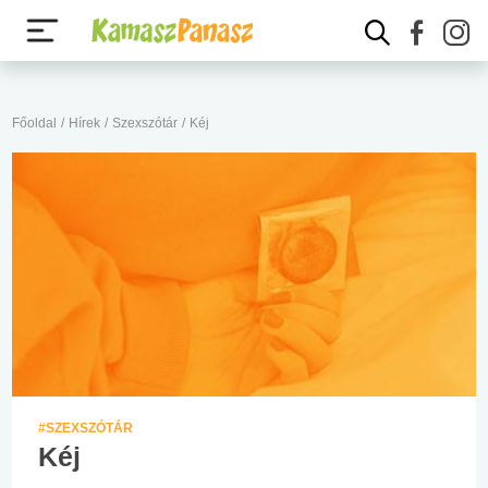
Főoldal
/
Hírek
/
Szexszótár
/
Kéj
#SZEXSZÓTÁR
Kéj