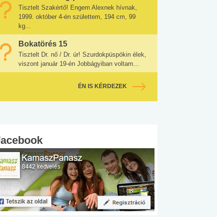
Tisztelt Szakértő! Engem Alexnek hívnak,
1999. október 4-én születtem, 194 cm, 99
kg...
Bokatörés 15
Tisztelt Dr. nő / Dr. úr! Szurdokpüspökin élek,
viszont január 19-én Jobbágyiban voltam...
ÉN IS KÉRDEZEK
Facebook