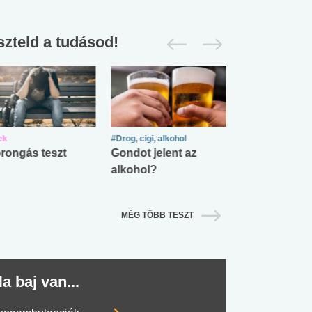
szteld a tudásod!
ek
#Drog, cigi, alkohol
#Zöldövezet
rongás teszt
Gondot jelent az
Mekkora az ö
alkohol?
lábnyomod?
#SULI, MUNKA
#DROG, CIGI, ALKOHOL
#TÁPLÁLK
MÉG TÖBB TESZT
a baj van...