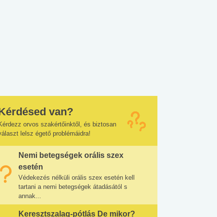
Kérdésed van?
Kérdezz orvos szakértőinktől, és biztosan
választ lelsz égető problémáidra!
Nemi betegségek orális szex
esetén
Védekezés nélküli orális szex esetén kell
tartani a nemi betegségek átadásától s
annak...
Keresztszalag-pótlás De mikor?