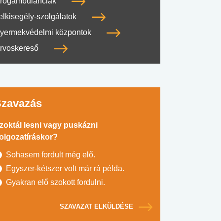
rogambulanciák
elkisegély-szolgálatok
yermekvédelmi központok
rvoskereső
Szavazás
zoktál lesni vagy puskázni
olgozatíráskor?
Sohasem fordult még elő.
Egyszer-kétszer volt már rá példa.
Gyakran elő szokott fordulni.
SZAVAZAT ELKÜLDÉSE