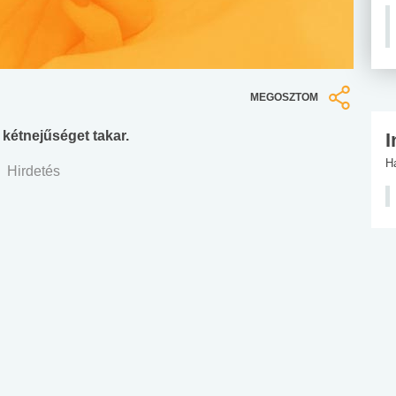
MEGOSZTOM
kétnejűséget takar.
I
H
Hirdetés