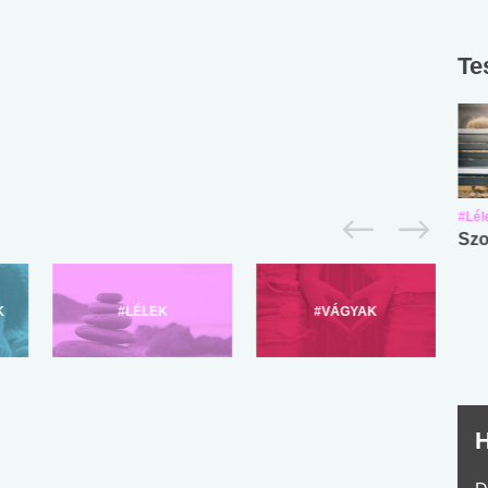
Te
#Suli, munka
#Suli, munka
#Lél
Angol középfokú
Internet-függőség
Szo
nyelvvizsga teszt -
teszt
No.42
K
#LÉLEK
#VÁGYAK
H