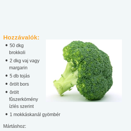
Hozzávalók:
50 dkg
brokkoli
2 dkg vaj vagy
margarin
5 db tojás
õrölt bors
õrölt
fûszerkömény
ízlés szerint
1 mokkáskanál gyömbér
Mártáshoz: