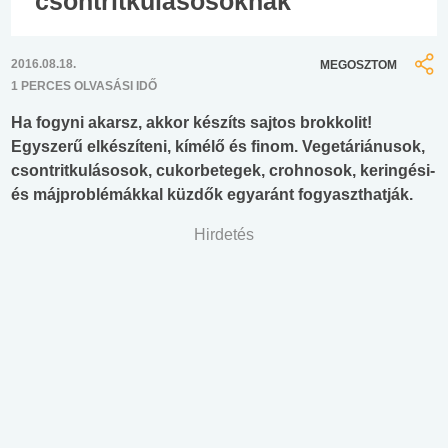
csontritkulásosoknak
2016.08.18.
MEGOSZTOM
1 PERCES OLVASÁSI IDŐ
Ha fogyni akarsz, akkor készíts sajtos brokkolit!
Egyszerű elkészíteni, kímélő és finom. Vegetáriánusok,
csontritkulásosok, cukorbetegek, crohnosok, keringési-
és májproblémákkal küzdők egyaránt fogyaszthatják.
Hirdetés