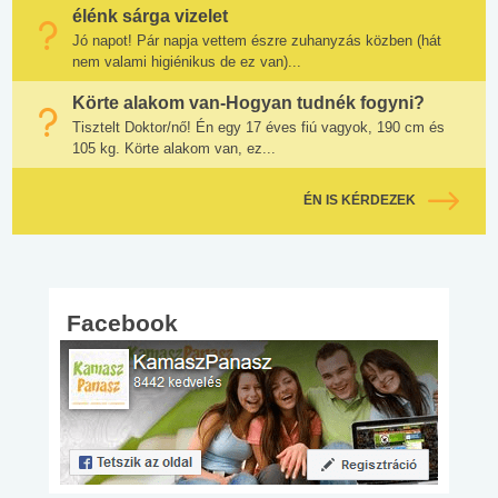
élénk sárga vizelet
Jó napot! Pár napja vettem észre zuhanyzás közben (hát
nem valami higiénikus de ez van)...
Körte alakom van-Hogyan tudnék fogyni?
Tisztelt Doktor/nő! Én egy 17 éves fiú vagyok, 190 cm és
105 kg. Körte alakom van, ez...
ÉN IS KÉRDEZEK
Facebook