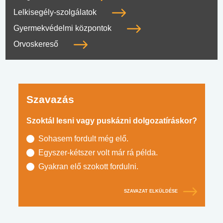
Lelkisegély-szolgálatok
Gyermekvédelmi központok
Orvoskereső
Szavazás
Szoktál lesni vagy puskázni dolgozatíráskor?
Sohasem fordult még elő.
Egyszer-kétszer volt már rá példa.
Gyakran elő szokott fordulni.
SZAVAZAT ELKÜLDÉSE