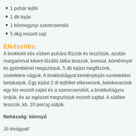
1 pohár tejföl
1 db tojás
1 késhegynyi szerecsendió
5 dkg reszelt sajt
Elkészítés:
A brokkolit sós vízben puhára fõzzük és leszûrjük, azután
margarinnal kikent tûzálló tálba tesszük, borssal, köménnyel
és gyömbérrel megszórjuk. 5 db tojást megfõzünk,
szeletekre vágjuk. A brokkoliágyat keménytojás-szeletekkel
betakarjuk. Egy tojást 2 dl tejföllel elkeverünk, belekeverünk
egy kis reszelt sajtot és a szerecsendiót, a brokkoliágyra
öntjük, és az egészet megszórjuk reszelt sajttal. A sütõbe
tesszük, kb. 10 percig sütjük.
Nehézség: könnyű
Jó étvágyat!