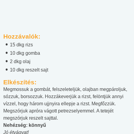
Hozzávalók:
15 dkg rizs
10 dkg gomba
2 dkg olaj
10 dkg reszelt sajt
Elkészítés:
Megmossuk a gombát, felszeleteljük, olajban megpároljuk,
sózzuk, borsozzuk. Hozzákeverjük a rizst, felöntjük annyi
vízzel, hogy három ujjnyira ellepje a rizst. Megfőzzük.
Megszórjuk apróra vágott petrezselyemmel. A tetejét
megszórjuk reszelt sajttal.
Nehézség: könnyű
Jó étvágyat!