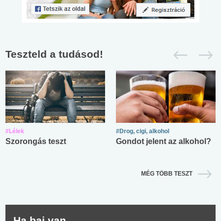
Teszteld a tudásod!
#Lélek
#Drog, cigi, alkohol
Szorongás teszt
Gondot jelent az alkohol?
MÉG TÖBB TESZT
Ha baj van...