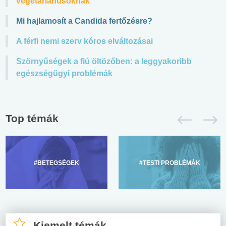
vegetáriánusoknak
Mi hajlamosít a Candida fertőzésre?
A férfi nemi szerv kóros elváltozásai
Szörnyűségek a fiú öltözőben: a leggyakoribb
egészségügyi problémák
Top témák
#BETEGSÉGEK
#TESTI PROBLÉMÁK
Kiemelt témák