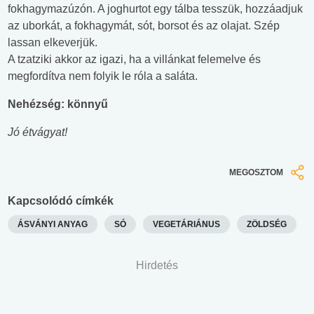
fokhagymazúzón. A joghurtot egy tálba tesszük, hozzáadjuk
az uborkát, a fokhagymát, sót, borsot és az olajat. Szép
lassan elkeverjük.
A tzatziki akkor az igazi, ha a villánkat felemelve és
megfordítva nem folyik le róla a saláta.
Nehézség: könnyű
Jó étvágyat!
MEGOSZTOM
Kapcsolódó címkék
ÁSVÁNYI ANYAG
SÓ
VEGETÁRIÁNUS
ZÖLDSÉG
Hirdetés