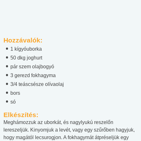
Hozzávalók:
1 kígyóuborka
50 dkg joghurt
pár szem olajbogyó
3 gerezd fokhagyma
3/4 teáscsésze olívaolaj
bors
só
Elkészítés:
Meghámozzuk az uborkát, és nagylyukú reszelőn
lereszeljük. Kinyomjuk a levét, vagy egy szűrőben hagyjuk,
hogy magától lecsurogjon. A fokhagymát átpréseljük egy