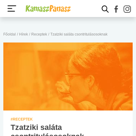
Főoldal
/
Hírek
/
Receptek
/
Tzatziki saláta csontritulásosoknak
#RECEPTEK
Tzatziki saláta