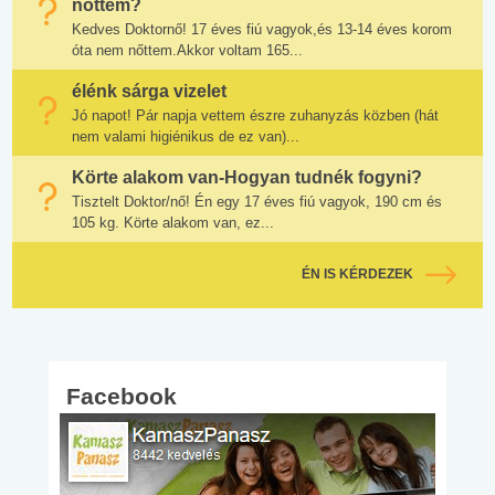
nőttem?
Kedves Doktornő! 17 éves fiú vagyok,és 13-14 éves korom
óta nem nőttem.Akkor voltam 165...
élénk sárga vizelet
Jó napot! Pár napja vettem észre zuhanyzás közben (hát
nem valami higiénikus de ez van)...
Körte alakom van-Hogyan tudnék fogyni?
Tisztelt Doktor/nő! Én egy 17 éves fiú vagyok, 190 cm és
105 kg. Körte alakom van, ez...
ÉN IS KÉRDEZEK
Facebook