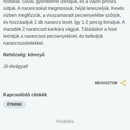
rostokat. Sóval, gyömbérrel ízesítjük, és a vajon pirosra
sütjük. A narancsokat megmossuk, héját lereszeljük. Kevés
vízben megfőzzük, a visszamaradt pecsenyelébe szűrjük,
és hozzáadjuk 1 db narancs levét. Így 1-2 percig forraljuk. A
maradék 2 narancsot karikára vágjuk. Tálaláskor a húst
leöntjük a narancsos pecsenyelével, és befedjük
narancsszeletekkel.
Nehézség: könnyű
Jó étvágyat!
MEGOSZTOM
Kapcsolódó címkék
ÉTREND
Hirdetés