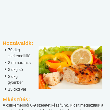
Hozzávalók:
70 dkg
csirkemellfilé
3 db narancs
3 dkg só
2 dkg
gyömbér
15 dkg vaj
Elkészítés:
A csirkemellből 8-9 szeletet készítünk. Kicsit meglazitjuk a