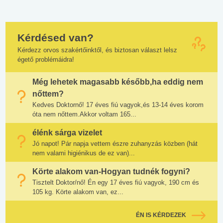
Kérdésed van?
Kérdezz orvos szakértőinktől, és biztosan választ lelsz
égető problémáidra!
Még lehetek magasabb később,ha eddig nem
nőttem?
Kedves Doktornő! 17 éves fiú vagyok,és 13-14 éves korom
óta nem nőttem.Akkor voltam 165...
élénk sárga vizelet
Jó napot! Pár napja vettem észre zuhanyzás közben (hát
nem valami higiénikus de ez van)...
Körte alakom van-Hogyan tudnék fogyni?
Tisztelt Doktor/nő! Én egy 17 éves fiú vagyok, 190 cm és
105 kg. Körte alakom van, ez...
ÉN IS KÉRDEZEK