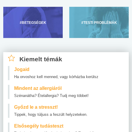
#BETEGSÉGEK
#TESTI PROBLÉMÁK
Kiemelt témák
Jogaid
Ha orvoshoz kell menned, vagy kórházba kerülsz
Mindent az allergiáról
Szénanátha? Ételallergia? Tudj meg többet!
Győzd le a stresszt!
Tippek, hogy túljuss a feszült helyzeteken.
Elsősegély tudásteszt