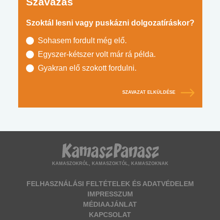
Szavazás
Szoktál lesni vagy puskázni dolgozatíráskor?
Sohasem fordult még elő.
Egyszer-kétszer volt már rá példa.
Gyakran elő szokott fordulni.
SZAVAZAT ELKÜLDÉSE
KAMASZOKRÓL, KAMASZOKTÓL, KAMASZOKNAK
FELHASZNÁLÁSI FELTÉTELEK ÉS ADATVÉDELEM
IMPRESSZUM
MÉDIAAJÁNLAT
KAPCSOLAT