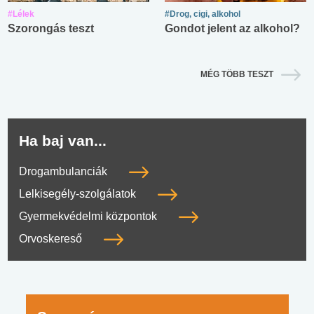
#Lélek
#Drog, cigi, alkohol
Szorongás teszt
Gondot jelent az alkohol?
MÉG TÖBB TESZT
Ha baj van...
Drogambulanciák
Lelkisegély-szolgálatok
Gyermekvédelmi központok
Orvoskereső